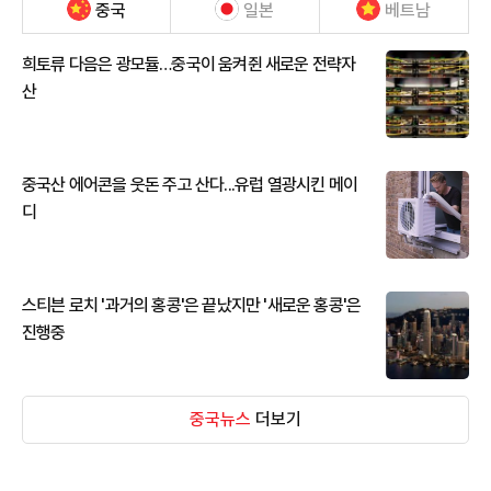
중국
일본
베트남
희토류 다음은 광모듈…중국이 움켜쥔 새로운 전략자
산
중국산 에어콘을 웃돈 주고 산다...유럽 열광시킨 메이
디
스티븐 로치 '과거의 홍콩'은 끝났지만 '새로운 홍콩'은
진행중
중국뉴스
더보기