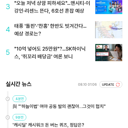
"오늘 저녁 상암 피하세요"…맨시티·이
3
강인·리센느 뜬다, 6호선 혼잡 예상
태풍 '돌핀'·'찬홈' 한반도 빗겨간다…
4
예상 경로는?
"10억 넣어도 25만원"?…SK하이닉
5
스, '쥐꼬리 배당금' 여론 보니
실시간 뉴스
08.10 01:06
UPDATE
4분전
與 "'하늘이법' 여야 공동 발의 괜찮아…그것이 협치"
9분전
'캐시딜' 캐시워크 돈 버는 퀴즈, 정답은?