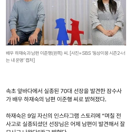
배우 하재숙과 남편 이준행(왼쪽) 씨. [사진=SBS ‘동상이몽 시즌2-너
는 내 운명’ 캡처]
속초 앞바다에서 실종된 70대 선장을 발견한 잠수사
가 배우 하재숙의 남편 이준행 씨로 밝혀졌다.
하재숙은 9일 자신의 인스타그램 스토리에 “며칠 전
사고로 실종되셨던 선장님은 어제 남편이 발견해서 잘