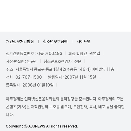
Mute
개인정보처리방침
청소년보호정책
사이트맵
정기간행등록번호 : 서울 아 00493
회장·발행인 : 곽영길
사장·편집인 : 임규진
청소년보호책임자 : 전운
주소 : 서울특별시 종로구 종로 1길 42(수송동 146-1) 이마빌딩 11층
전화 : 02-767-1500
발행일자 : 2007년 11월 15일
등록일자 : 2008년 01월10일
아주경제는 인터넷신문윤리위원회 윤리강령을 준수합니다. 아주경제의 모든
콘텐츠(기사)는 저작권법의 보호를 받으며, 무단전재, 복사, 배포 등을 금지합
니다.
Copyright ⓒ AJUNEWS All rights reserved.