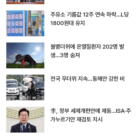
주유소 기름값 12주 연속 하락…L당
1800원대 유지
불볕더위에 온열질환자 202명 발
생…3명 숨져
전국 무더위 지속…동해안 강한 비
李, 정부 세제개편안에 제동…ISA·주
가누르기안 재검토 지시