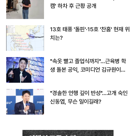
캠' 하차 후 근황 공개
13호 태풍 '돌핀'·15호 '찬홈' 현재 위
치는?
"속옷 빨고 졸업식까지"…근육병 학
생 돌본 공익, 코미디언 김규원이었
다
"경솔한 언행 깊이 반성"…고개 숙인
신동엽, 무슨 일이길래?