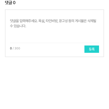
댓글
0
0
/ 300
등록