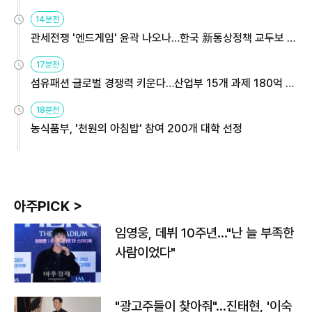
14분전
관세전쟁 '엔드게임' 윤곽 나오나…한국 新통상정책 교두보 활
용해야
17분전
섬유패션 글로벌 경쟁력 키운다…산업부 15개 과제 180억 지
원
18분전
농식품부, '천원의 아침밥' 참여 200개 대학 선정
아주PICK >
임영웅, 데뷔 10주년…"난 늘 부족한
사람이었다"
"광고주들이 찾아줘"…진태현, '이숙