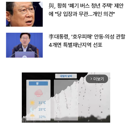
與, 황희 '폐기 버스 청년 주택' 제안
에 "당 입장과 무관…개인 의견"
李대통령, '호우피해' 안동·의성 관할
4개면 특별재난지역 선포
더보기
arrow_forward_ios