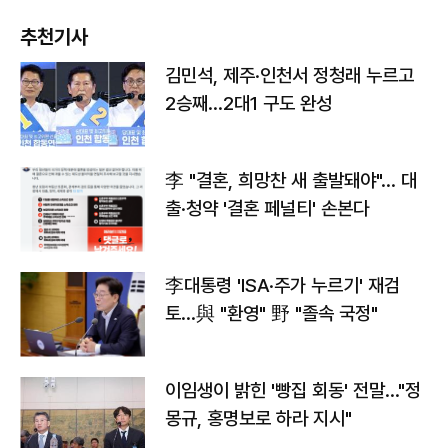
추천기사
김민석, 제주·인천서 정청래 누르고
2승째…2대1 구도 완성
李 "결혼, 희망찬 새 출발돼야"… 대
출·청약 '결혼 페널티' 손본다
李대통령 'ISA·주가 누르기' 재검
토…與 "환영" 野 "졸속 국정"
이임생이 밝힌 '빵집 회동' 전말…"정
몽규, 홍명보로 하라 지시"