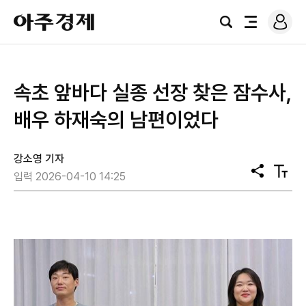
로
아
그
검
전
주
인
색
체
경
메
제
뉴
속초 앞바다 실종 선장 찾은 잠수사,
배우 하재숙의 남편이었다
강소영 기자
공
텍
입력 2026-04-10 14:25
유
스
트
크
기