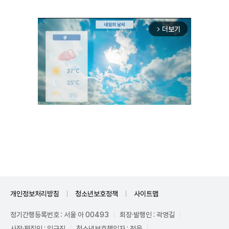
더보기
arrow_forward_ios
Unmute
개인정보처리방침
청소년보호정책
사이트맵
정기간행등록번호 : 서울 아 00493
회장·발행인 : 곽영길
사장·편집인 : 임규진
청소년보호책임자 : 전운