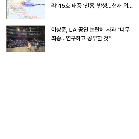
라'·15호 태풍 '찬홈' 발생…현재 위
치와 이동경로는?
이상준, LA 공연 논란에 사과 "너무
죄송…연구하고 공부할 것"