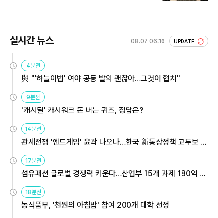
실시간 뉴스
08.07 06:16
UPDATE
4분전
與 "'하늘이법' 여야 공동 발의 괜찮아…그것이 협치"
9분전
'캐시딜' 캐시워크 돈 버는 퀴즈, 정답은?
14분전
관세전쟁 '엔드게임' 윤곽 나오나…한국 新통상정책 교두보 활
용해야
17분전
섬유패션 글로벌 경쟁력 키운다…산업부 15개 과제 180억 지
원
18분전
농식품부, '천원의 아침밥' 참여 200개 대학 선정