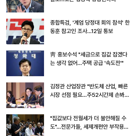
종합특검, '계엄 당정대 회의 참석' 한
동훈 참고인 조사...12일 통보
靑 홍보수석 "세금으로 집값 잡겠다
는 생각 없어…주택 공급 '속도전'"
김정관 산업장관 "반도체 산업, 빠른
시장 선점 필요…주52시간제 손봐
야"
"집값보다 전월세가 더 불안해질 수
도"…전문가들, 세제개편안 부작용
우려