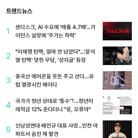
트렌드뉴스
샌디스크, AI 수요에 '매출 4.7배'…가
1
이던스 실망에 '주가는 하락'
"이재명 탄핵, 얼마 안 남았다"...'윤석
2
열 탄핵' 맞힌 무당, '성지글' 등장
중국산 에어콘을 웃돈 주고 산다...유
3
럽 열광시킨 메이디
국가가 청년 상대로 '통수'?...청년미
4
래적금 12% 준다더니 "응, 오류야"
신남성연대 배인규 대표 사망…인천 아
5
파트서 숨진 채 발견