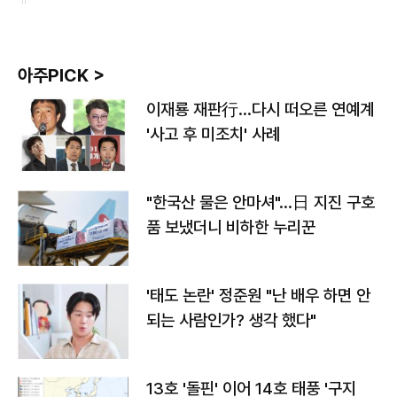
아주PICK >
이재룡 재판行…다시 떠오른 연예계
'사고 후 미조치' 사례
"한국산 물은 안마셔"…日 지진 구호
품 보냈더니 비하한 누리꾼
'태도 논란' 정준원 "난 배우 하면 안
되는 사람인가? 생각 했다"
13호 '돌핀' 이어 14호 태풍 '구지