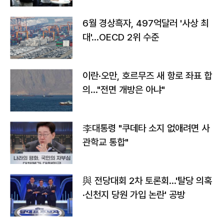
6월 경상흑자, 497억달러 '사상 최
대'…OECD 2위 수준
이란·오만, 호르무즈 새 항로 좌표 합
의…"전면 개방은 아냐"
李대통령 "쿠데타 소지 없애려면 사
관학교 통합"
與 전당대회 2차 토론회…'탈당 의혹
·신천지 당원 가입 논란' 공방