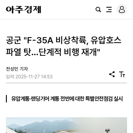
로
아
그
검
전
주
인
색
체
경
메
제
뉴
공군 "F-35A 비상착륙, 유압호스
파열 탓…단계적 비행 재개"
전성민 기자
공
텍
입력 2025-11-27 14:53
유
스
트
크
기
유압계통·랜딩기어 계통 전반에 대한 특별안전점검 실시