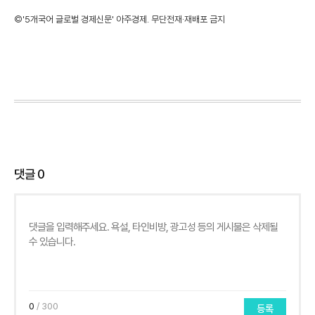
©'5개국어 글로벌 경제신문' 아주경제. 무단전재·재배포 금지
댓글
0
0
/ 300
등록