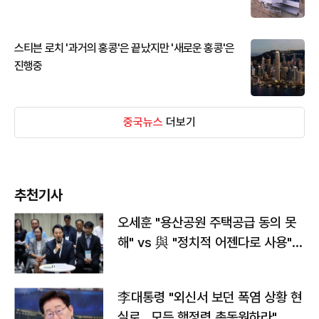
스티븐 로치 '과거의 홍콩'은 끝났지만 '새로운 홍콩'은
진행중
중국뉴스
더보기
추천기사
오세훈 "용산공원 주택공급 동의 못
해" vs 與 "정치적 어젠다로 사용"
맞불
李대통령 "외신서 보던 폭염 상황 현
실로…모든 행정력 총동원하라"