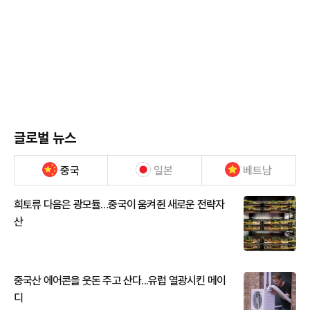
글로벌 뉴스
중국
일본
베트남
희토류 다음은 광모듈…중국이 움켜쥔 새로운 전략자
산
중국산 에어콘을 웃돈 주고 산다...유럽 열광시킨 메이
디