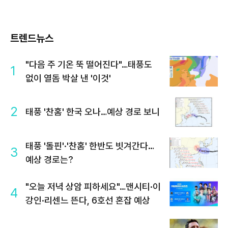
트렌드뉴스
"다음 주 기온 뚝 떨어진다"…태풍도
1
없이 열돔 박살 낸 '이것'
2
태풍 '찬홈' 한국 오나…예상 경로 보니
태풍 '돌핀'·'찬홈' 한반도 빗겨간다…
3
예상 경로는?
"오늘 저녁 상암 피하세요"…맨시티·이
4
강인·리센느 뜬다, 6호선 혼잡 예상