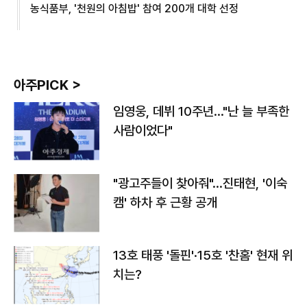
농식품부, '천원의 아침밥' 참여 200개 대학 선정
아주PICK >
임영웅, 데뷔 10주년…"난 늘 부족한
사람이었다"
"광고주들이 찾아줘"…진태현, '이숙
캠' 하차 후 근황 공개
13호 태풍 '돌핀'·15호 '찬홈' 현재 위
치는?