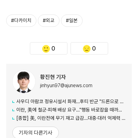
#다카이치
#외교
#일본
0
0
황진현 기자
jinhyun97@ajunews.com
사우디 아람코 정유시설서 화재…후티 반군 "드론으로 정밀 타격"
이란, 美에 철군·피해 배상 요구…"행동 바로잡을 때까지 호르무즈 폐쇄"
[종합] 美, 이란전에 무기 재고 급감…대중·대러 억제력 약화 우려
기자의 다른기사