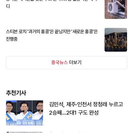
디
스티븐 로치 '과거의 홍콩'은 끝났지만 '새로운 홍콩'은
진행중
중국뉴스
더보기
추천기사
김민석, 제주·인천서 정청래 누르고
2승째…2대1 구도 완성