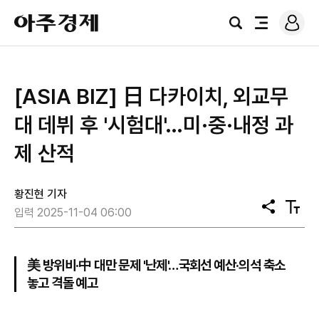
로
아
그
검
전
주
인
색
체
경
메
제
뉴
[ASIA BIZ] 日 다카이치, 외교무
대 데뷔 후 '시험대'…미·중·내정 과
제 산적
황진현 기자
공
텍
입력 2025-11-04 06:00
유
스
트
크
기
美 방위비·中 대만 문제 '난제'…국회선 예산·의석 축소
놓고 격돌 예고