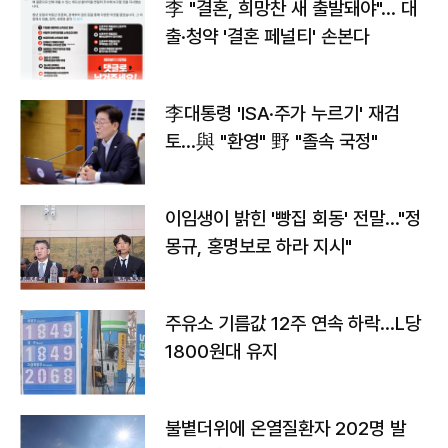
李 "결혼, 희망찬 새 출발돼야"… 대
출·청약 '결혼 페널티' 손본다
李대통령 'ISA·주가 누르기' 재검
토…與 "환영" 野 "졸속 국정"
이임생이 밝힌 '빵집 회동' 전말…"정
몽규, 홍명보로 하라 지시"
주유소 기름값 12주 연속 하락…L당
1800원대 유지
불볕더위에 온열질환자 202명 발