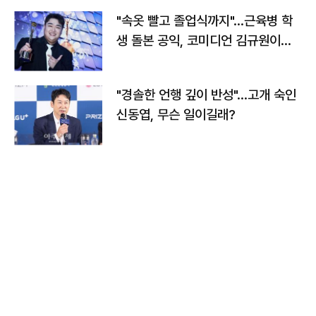
"속옷 빨고 졸업식까지"…근육병 학
생 돌본 공익, 코미디언 김규원이었
다
"경솔한 언행 깊이 반성"…고개 숙인
신동엽, 무슨 일이길래?