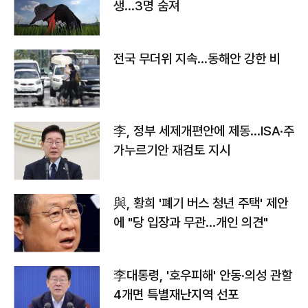
생…3명 숨져
전국 무더위 지속…동해안 강한 비
李, 정부 세제개편안에 제동…ISA·주
가누르기안 재검토 지시
與, 황희 '폐기 버스 청년 주택' 제안
에 "당 입장과 무관…개인 의견"
李대통령, '호우피해' 안동·의성 관할
4개면 특별재난지역 선포