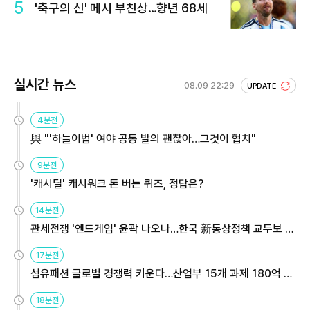
5
'축구의 신' 메시 부친상…향년 68세
실시간 뉴스
08.09 22:29
UPDATE
4분전
與 "'하늘이법' 여야 공동 발의 괜찮아…그것이 협치"
9분전
'캐시딜' 캐시워크 돈 버는 퀴즈, 정답은?
14분전
관세전쟁 '엔드게임' 윤곽 나오나…한국 新통상정책 교두보 활
용해야
17분전
섬유패션 글로벌 경쟁력 키운다…산업부 15개 과제 180억 지
원
18분전