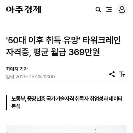
로
아
그
검
전
주
인
색
체
경
메
제
뉴
'50대 이후 취득 유망' 타워크레인
자격증, 평균 월급 369만원
최예지 기자
공
텍
입력 2025-09-28 12:00
유
스
트
크
기
노동부, 중장년층 국가기술자격 취득자 취업성과 데이터
분석