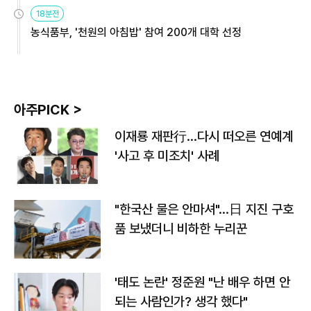
원
18분전
농식품부, '천원의 아침밥' 참여 200개 대학 선정
아주PICK >
이재룡 재판行…다시 떠오른 연예계
'사고 후 미조치' 사례
"한국산 물은 안마셔"…日 지진 구호
품 보냈더니 비하한 누리꾼
'태도 논란' 정준원 "난 배우 하면 안
되는 사람인가? 생각 했다"