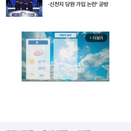
·신천지 당원 가입 논란' 공방
더보기
arrow_forward_ios
Unmute