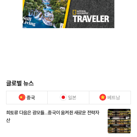
글로벌 뉴스
중국
일본
베트남
희토류 다음은 광모듈…중국이 움켜쥔 새로운 전략자
산