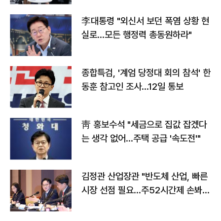
李대통령 "외신서 보던 폭염 상황 현
실로…모든 행정력 총동원하라"
종합특검, '계엄 당정대 회의 참석' 한
동훈 참고인 조사...12일 통보
靑 홍보수석 "세금으로 집값 잡겠다
는 생각 없어…주택 공급 '속도전'"
김정관 산업장관 "반도체 산업, 빠른
시장 선점 필요…주52시간제 손봐
야"