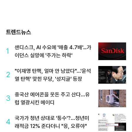
트렌드뉴스
샌디스크, AI 수요에 '매출 4.7배'…가
1
이던스 실망에 '주가는 하락'
"이재명 탄핵, 얼마 안 남았다"...'윤석
2
열 탄핵' 맞힌 무당, '성지글' 등장
중국산 에어콘을 웃돈 주고 산다...유
3
럽 열광시킨 메이디
국가가 청년 상대로 '통수'?...청년미
4
래적금 12% 준다더니 "응, 오류야"