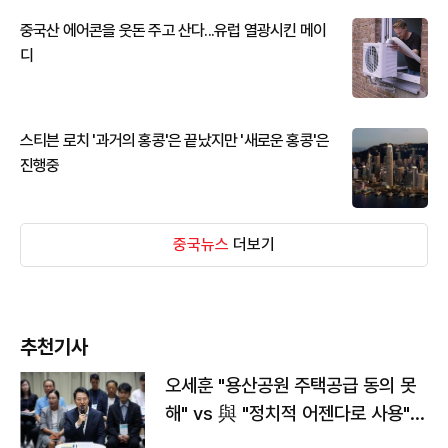
중국산 에어콘을 웃돈 주고 산다...유럽 열광시킨 메이
디
스티븐 로치 '과거의 홍콩'은 끝났지만 '새로운 홍콩'은
진행중
중국뉴스
더보기
추천기사
오세훈 "용산공원 주택공급 동의 못
해" vs 與 "정치적 어젠다로 사용"
맞불