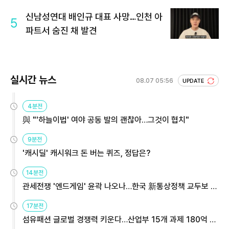
신남성연대 배인규 대표 사망…인천 아
5
파트서 숨진 채 발견
실시간 뉴스
08.07 05:56
UPDATE
4분전
與 "'하늘이법' 여야 공동 발의 괜찮아…그것이 협치"
9분전
'캐시딜' 캐시워크 돈 버는 퀴즈, 정답은?
14분전
관세전쟁 '엔드게임' 윤곽 나오나…한국 新통상정책 교두보 활
용해야
17분전
섬유패션 글로벌 경쟁력 키운다…산업부 15개 과제 180억 지