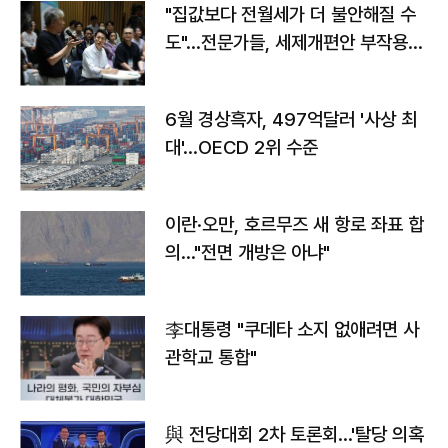
"집값보다 전월세가 더 불안해질 수
도"…전문가들, 세제개편안 부작용
우려
6월 경상흑자, 497억달러 '사상 최
대'…OECD 2위 수준
이란·오만, 호르무즈 새 항로 좌표 합
의…"전면 개방은 아냐"
李대통령 "쿠데타 소지 없애려면 사
관학교 통합"
與 전당대회 2차 토론회…'탈당 의혹