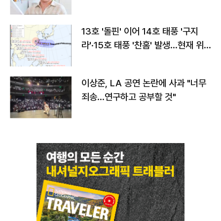
13호 '돌핀' 이어 14호 태풍 '구지
라'·15호 태풍 '찬홈' 발생…현재 위
치와 이동경로는?
이상준, LA 공연 논란에 사과 "너무
죄송…연구하고 공부할 것"