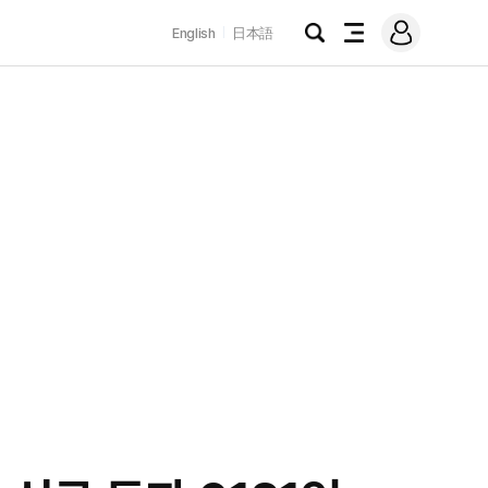
로
English
日本語
그
검
전
인
색
체
메
뉴