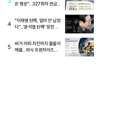
3
온 행운"…327회차 연금
복권720+ 당첨번호조회
주목
"이재명 탄핵, 얼마 안 남았
4
다"...'윤석열 탄핵' 맞힌 무
당, '성지글' 등장
버거·커피·치킨까지 줄줄이
5
매물…외식 프랜차이즈
M&A '활기'