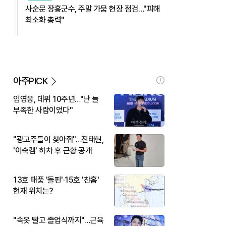
사순문 장흥군수, 주말 가뭄 현장 점검…"피해
최소화 총력"
아주PICK
임영웅, 데뷔 10주년…"난 늘
부족한 사람이었다"
"광고주들이 찾아줘"…진태현,
'이숙캠' 하차 후 근황 공개
13호 태풍 '돌핀'·15호 '찬홈'
현재 위치는?
"속옷 빨고 졸업식까지"…근육