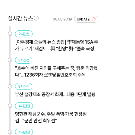
실시간 뉴스
08.08 23:19
UPDATE
2시간전
[아주경제 오늘의 뉴스 종합] 李대통령 'ISA·주
가 누르기' 재검토…與 "환영" 野 "졸속 국정"
外
3시간전
"호수에 빠진 지인들 구해주는 꿈, 행운 직감했
다"…1236회차 로또당첨번호조회 주목
3시간전
부산 철강제조 공장서 화재…대응 1단계 발령
4시간전
명현관 해남군수, 주말 폭염·가뭄 현장점
검…"군민 안전 최우선"
4시간전