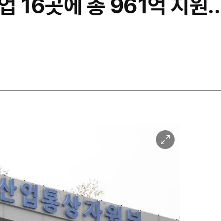
 16곳에 총 961억 지원…
이
미
지
확
대