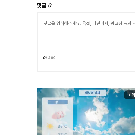
댓글
0
0
/ 300
더
arrow_forward_ios