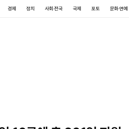
경제
정치
사회·전국
국제
포토
문화·연예