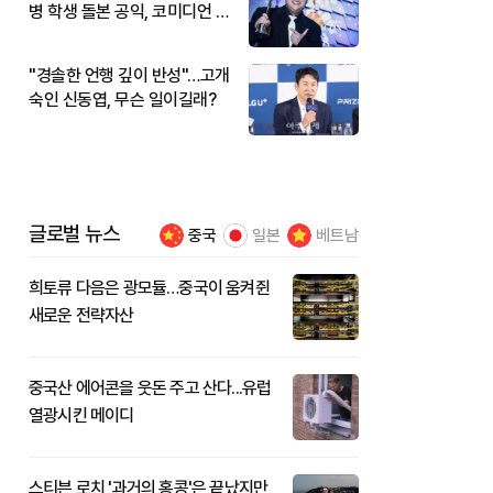
병 학생 돌본 공익, 코미디언 김
규원이었다
"경솔한 언행 깊이 반성"…고개
숙인 신동엽, 무슨 일이길래?
글로벌 뉴스
중국
일본
베트남
희토류 다음은 광모듈…중국이 움켜쥔
새로운 전략자산
중국산 에어콘을 웃돈 주고 산다...유럽
열광시킨 메이디
스티븐 로치 '과거의 홍콩'은 끝났지만