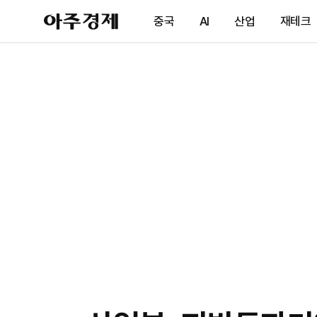
아
중국
AI
산업
재테크
주
경
제