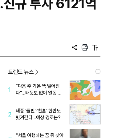
신규 투자 6121억
공
프
텍
유
린
스
트
트
크
기
트렌드 뉴스
"다음 주 기온 뚝 떨어진
1
다"…태풍도 없이 열돔 박
살 낸 '이것'
태풍 '돌핀'·'찬홈' 한반도
2
빗겨간다…예상 경로는?
"서울 여행하는 꿈 뒤 찾아