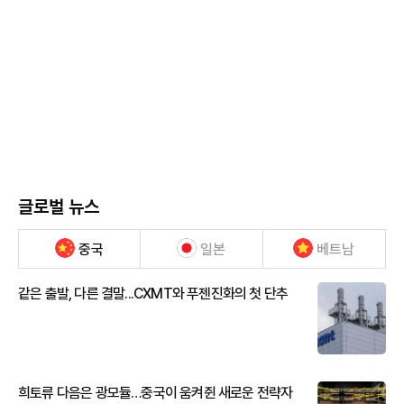
글로벌 뉴스
중국
일본
베트남
같은 출발, 다른 결말...CXMT와 푸젠진화의 첫 단추
희토류 다음은 광모듈…중국이 움켜쥔 새로운 전략자