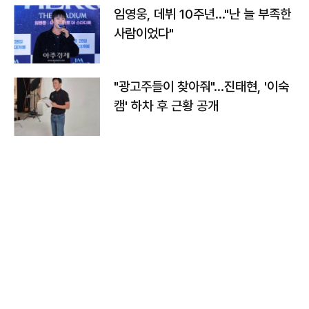
임영웅, 데뷔 10주년…"난 늘 부족한
사람이었다"
"광고주들이 찾아줘"…진태현, '이숙
캠' 하차 후 근황 공개