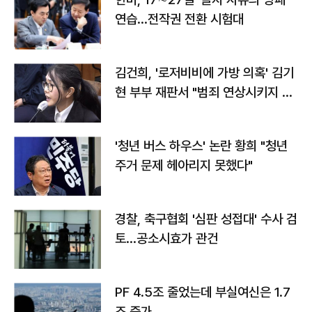
연습…전작권 전환 시험대
김건희, '로저비비에 가방 의혹' 김기
현 부부 재판서 "범죄 연상시키지 말
라"
'청년 버스 하우스' 논란 황희 "청년
주거 문제 헤아리지 못했다"
경찰, 축구협회 '심판 성접대' 수사 검
토…공소시효가 관건
PF 4.5조 줄었는데 부실여신은 1.7
조 증가