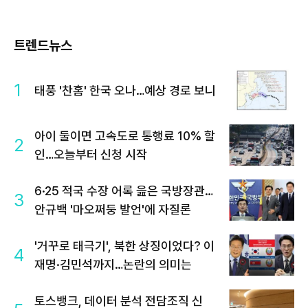
트렌드뉴스
1
태풍 '찬홈' 한국 오나…예상 경로 보니
아이 둘이면 고속도로 통행료 10% 할
2
인…오늘부터 신청 시작
6·25 적국 수장 어록 읊은 국방장관…
3
안규백 '마오쩌둥 발언'에 자질론
'거꾸로 태극기', 북한 상징이었다? 이
4
재명·김민석까지…논란의 의미는
토스뱅크, 데이터 분석 전담조직 신