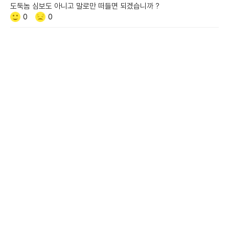
도둑놈 심보도 아니고 말로만 떠들면 되겠습니까 ?
Like/Dislike
공
비
0
0
감
공
감