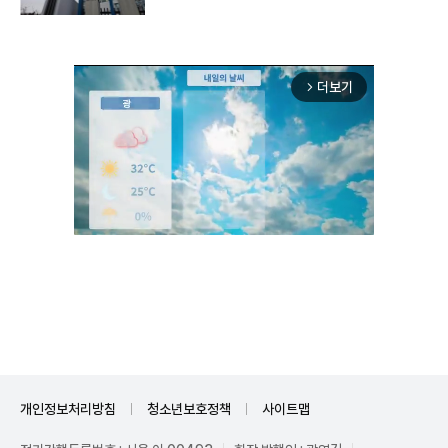
더보기
arrow_forward_ios
Unmute
개인정보처리방침
청소년보호정책
사이트맵