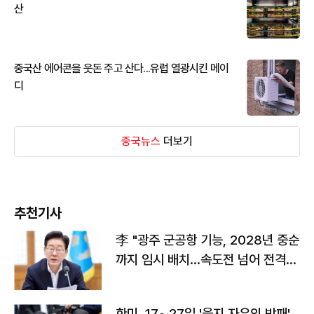
산
중국산 에어콘을 웃돈 주고 산다...유럽 열광시킨 메이
디
중국뉴스
더보기
추천기사
李 "광주 군공항 기능, 2028년 중순
까지 임시 배치…속도전 넘어 전격
전"
한미, 17∼27일 '을지 자유의 방패'