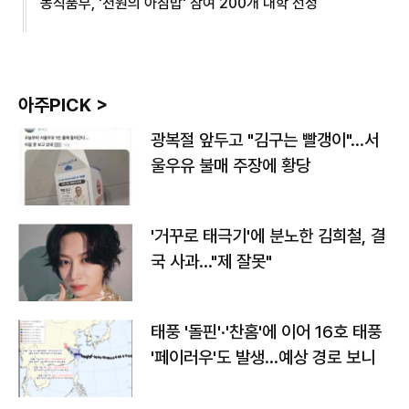
농식품부, '천원의 아침밥' 참여 200개 대학 선정
아주PICK >
광복절 앞두고 "김구는 빨갱이"…서
울우유 불매 주장에 황당
'거꾸로 태극기'에 분노한 김희철, 결
국 사과…"제 잘못"
태풍 '돌핀'·'찬홈'에 이어 16호 태풍
'페이러우'도 발생…예상 경로 보니