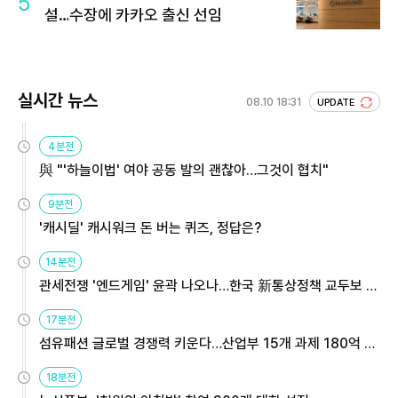
5
설…수장에 카카오 출신 선임
실시간 뉴스
08.10 18:31
UPDATE
4분전
與 "'하늘이법' 여야 공동 발의 괜찮아…그것이 협치"
9분전
'캐시딜' 캐시워크 돈 버는 퀴즈, 정답은?
14분전
관세전쟁 '엔드게임' 윤곽 나오나…한국 新통상정책 교두보 활
용해야
17분전
섬유패션 글로벌 경쟁력 키운다…산업부 15개 과제 180억 지
원
18분전