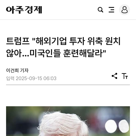
로
아
그
검
전
주
인
색
체
경
메
제
뉴
트럼프 "해외기업 투자 위축 원치
않아…미국인들 훈련해달라"
이건희 기자
공
텍
입력 2025-09-15 06:03
유
스
트
크
기