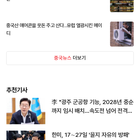
중국산 에어콘을 웃돈 주고 산다...유럽 열광시킨 메이
디
중국뉴스
더보기
추천기사
李 "광주 군공항 기능, 2028년 중순
까지 임시 배치…속도전 넘어 전격
전"
한미, 17∼27일 '을지 자유의 방패'