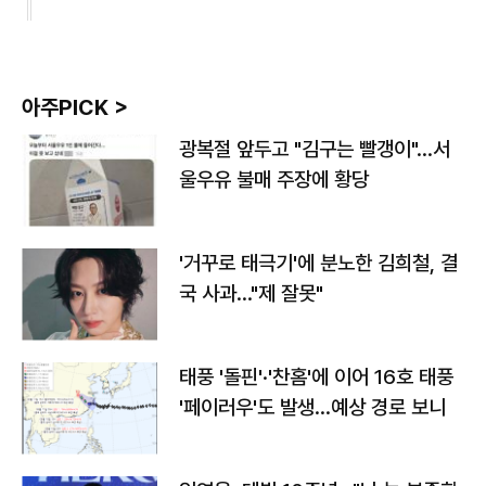
아주PICK >
광복절 앞두고 "김구는 빨갱이"…서
울우유 불매 주장에 황당
'거꾸로 태극기'에 분노한 김희철, 결
국 사과…"제 잘못"
태풍 '돌핀'·'찬홈'에 이어 16호 태풍
'페이러우'도 발생…예상 경로 보니