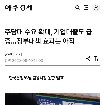
로
아
그
검
전
주
인
색
체
경
메
제
뉴
주담대 수요 확대, 기업대출도 급
증…정부대책 효과는 아직
장선아 기자
공
텍
입력 2025-09-10 12:00
유
스
트
크
기
한국은행 '8월 금융시장 동향' 발표