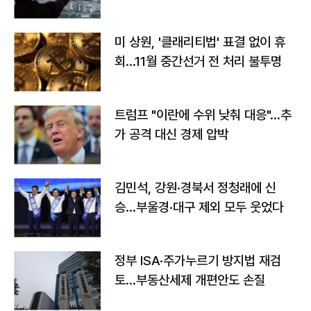
미 상원, '클래리티법' 표결 없이 휴
회…11월 중간선거 전 처리 불투명
트럼프 "이란에 수위 낮춰 대응"…추
가 공격 대신 경제 압박
김민석, 강원·경북서 정청래에 신
승…부울경·대구 제외 모두 웃었다
정부 ISA·주가누르기 방지법 재검
토…부동산세제 개편안도 손질