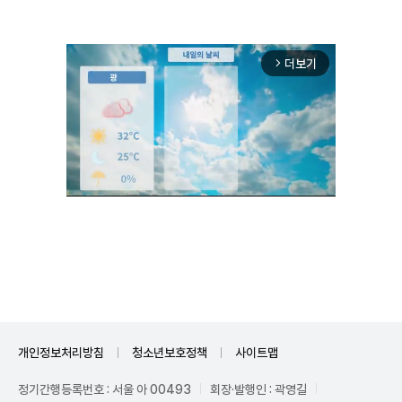
더보기
arrow_forward_ios
Unmute
개인정보처리방침
청소년보호정책
사이트맵
정기간행등록번호 : 서울 아 00493
회장·발행인 : 곽영길