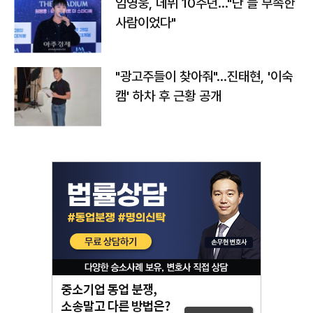
임영웅, 데뷔 10주년…"난 늘 부족한
사람이었다"
"광고주들이 찾아줘"…진태현, '이숙
캠' 하차 후 근황 공개