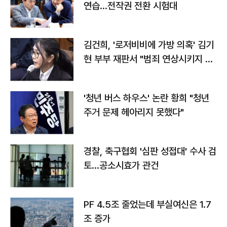
연습…전작권 전환 시험대
김건희, '로저비비에 가방 의혹' 김기
현 부부 재판서 "범죄 연상시키지 말
라"
'청년 버스 하우스' 논란 황희 "청년
주거 문제 헤아리지 못했다"
경찰, 축구협회 '심판 성접대' 수사 검
토…공소시효가 관건
PF 4.5조 줄었는데 부실여신은 1.7
조 증가