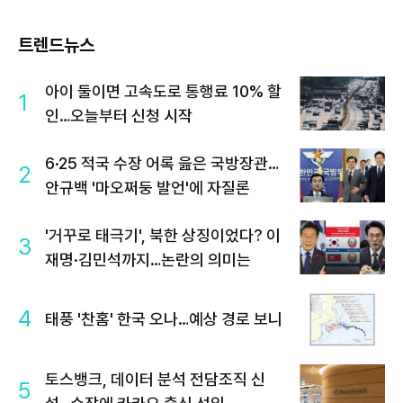
트렌드뉴스
아이 둘이면 고속도로 통행료 10% 할
1
인…오늘부터 신청 시작
6·25 적국 수장 어록 읊은 국방장관…
2
안규백 '마오쩌둥 발언'에 자질론
'거꾸로 태극기', 북한 상징이었다? 이
3
재명·김민석까지…논란의 의미는
4
태풍 '찬홈' 한국 오나…예상 경로 보니
토스뱅크, 데이터 분석 전담조직 신
5