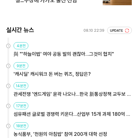
설…수장에 카카오 출신 선임
실시간 뉴스
08.10 22:39
UPDATE
4분전
與 "'하늘이법' 여야 공동 발의 괜찮아…그것이 협치"
9분전
'캐시딜' 캐시워크 돈 버는 퀴즈, 정답은?
14분전
관세전쟁 '엔드게임' 윤곽 나오나…한국 新통상정책 교두보 활
용해야
17분전
섬유패션 글로벌 경쟁력 키운다…산업부 15개 과제 180억 지
원
18분전
농식품부, '천원의 아침밥' 참여 200개 대학 선정