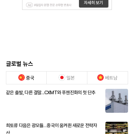
글로벌 뉴스
중국
일본
베트남
같은 출발, 다른 결말...CXMT와 푸젠진화의 첫 단추
희토류 다음은 광모듈…중국이 움켜쥔 새로운 전략자
산