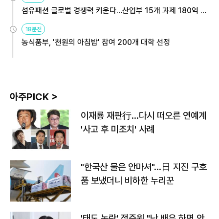
섬유패션 글로벌 경쟁력 키운다…산업부 15개 과제 180억 지
원
18분전
농식품부, '천원의 아침밥' 참여 200개 대학 선정
아주PICK >
이재룡 재판行…다시 떠오른 연예계
'사고 후 미조치' 사례
"한국산 물은 안마셔"…日 지진 구호
품 보냈더니 비하한 누리꾼
'태도 논란' 정준원 "난 배우 하면 안