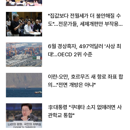
야"
"집값보다 전월세가 더 불안해질 수
도"…전문가들, 세제개편안 부작용
우려
6월 경상흑자, 497억달러 '사상 최
대'…OECD 2위 수준
이란·오만, 호르무즈 새 항로 좌표 합
의…"전면 개방은 아냐"
李대통령 "쿠데타 소지 없애려면 사
관학교 통합"