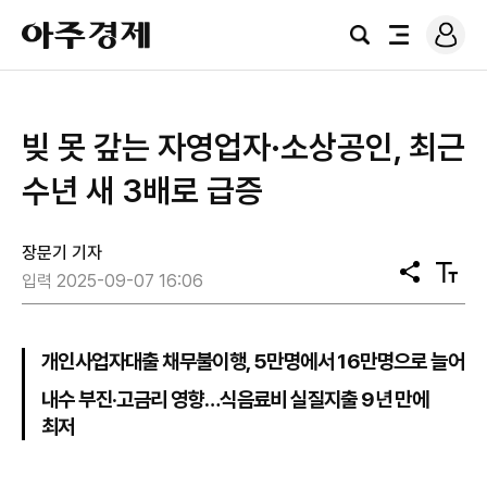
로
아
그
검
전
주
인
색
체
경
메
제
뉴
빚 못 갚는 자영업자·소상공인, 최근
수년 새 3배로 급증
장문기 기자
공
텍
입력 2025-09-07 16:06
유
스
트
크
기
개인사업자대출 채무불이행, 5만명에서 16만명으로 늘어
내수 부진·고금리 영향…식음료비 실질지출 9년 만에
최저