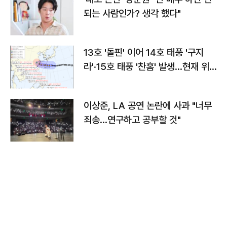
되는 사람인가? 생각 했다"
13호 '돌핀' 이어 14호 태풍 '구지
라'·15호 태풍 '찬홈' 발생…현재 위
치와 이동경로는?
이상준, LA 공연 논란에 사과 "너무
죄송…연구하고 공부할 것"