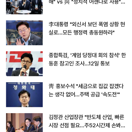
해" vs 與 "정치적 어젠다로 사용"
맞불
李대통령 "외신서 보던 폭염 상황 현
실로…모든 행정력 총동원하라"
종합특검, '계엄 당정대 회의 참석' 한
동훈 참고인 조사...12일 통보
靑 홍보수석 "세금으로 집값 잡겠다
는 생각 없어…주택 공급 '속도전'"
김정관 산업장관 "반도체 산업, 빠른
시장 선점 필요…주52시간제 손봐