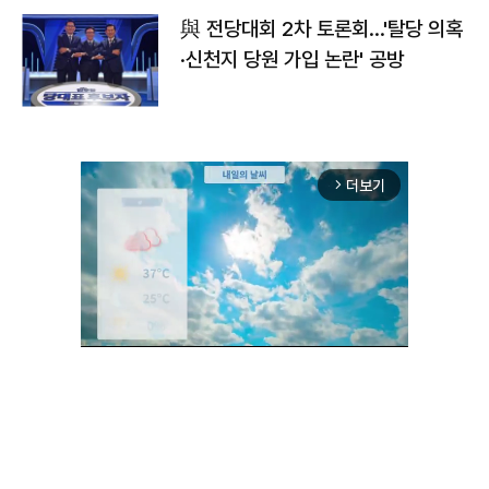
與 전당대회 2차 토론회…'탈당 의혹
·신천지 당원 가입 논란' 공방
더보기
arrow_forward_ios
Unmute