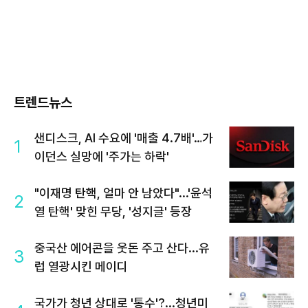
트렌드뉴스
샌디스크, AI 수요에 '매출 4.7배'…가
1
이던스 실망에 '주가는 하락'
"이재명 탄핵, 얼마 안 남았다"...'윤석
2
열 탄핵' 맞힌 무당, '성지글' 등장
중국산 에어콘을 웃돈 주고 산다...유
3
럽 열광시킨 메이디
국가가 청년 상대로 '통수'?...청년미