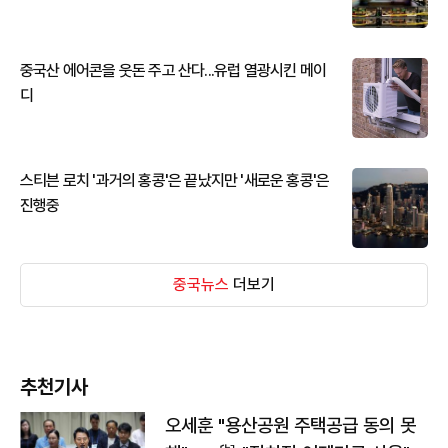
중국산 에어콘을 웃돈 주고 산다...유럽 열광시킨 메이
디
스티븐 로치 '과거의 홍콩'은 끝났지만 '새로운 홍콩'은
진행중
중국뉴스
더보기
추천기사
오세훈 "용산공원 주택공급 동의 못