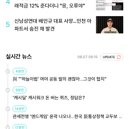
4
래적금 12% 준다더니 "응, 오류야"
신남성연대 배인규 대표 사망…인천 아
5
파트서 숨진 채 발견
실시간 뉴스
08.07 06:15
UPDATE
4분전
與 "'하늘이법' 여야 공동 발의 괜찮아…그것이 협치"
9분전
'캐시딜' 캐시워크 돈 버는 퀴즈, 정답은?
14분전
관세전쟁 '엔드게임' 윤곽 나오나…한국 新통상정책 교두보 활
용해야
17분전