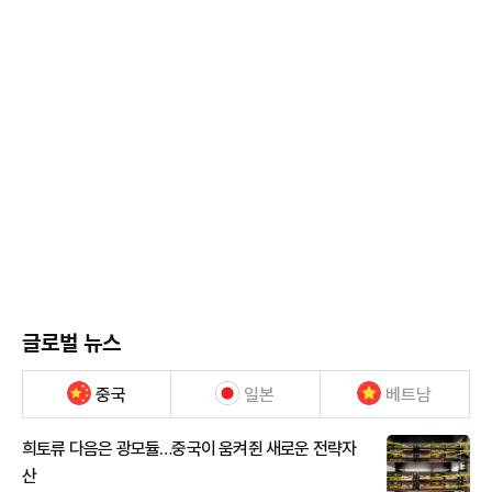
글로벌 뉴스
중국
일본
베트남
희토류 다음은 광모듈…중국이 움켜쥔 새로운 전략자
산