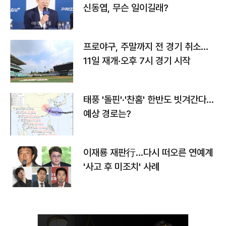
신동엽, 무슨 일이길래?
프로야구, 주말까지 전 경기 취소…
11일 재개·오후 7시 경기 시작
태풍 '돌핀'·'찬홈' 한반도 빗겨간다…
예상 경로는?
이재룡 재판行…다시 떠오른 연예계
'사고 후 미조치' 사례