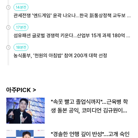
14분전
관세전쟁 '엔드게임' 윤곽 나오나…한국 新통상정책 교두보 활
용해야
17분전
섬유패션 글로벌 경쟁력 키운다…산업부 15개 과제 180억 지
원
18분전
농식품부, '천원의 아침밥' 참여 200개 대학 선정
아주PICK >
"속옷 빨고 졸업식까지"…근육병 학
생 돌본 공익, 코미디언 김규원이었
다
"경솔한 언행 깊이 반성"…고개 숙인