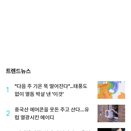
트렌드뉴스
"다음 주 기온 뚝 떨어진다"…태풍도
1
없이 열돔 박살 낸 '이것'
중국산 에어콘을 웃돈 주고 산다...유
2
럽 열광시킨 메이디