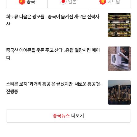
중국
일본
베트남
희토류 다음은 광모듈…중국이 움켜쥔 새로운 전략자
산
중국산 에어콘을 웃돈 주고 산다...유럽 열광시킨 메이
디
스티븐 로치 '과거의 홍콩'은 끝났지만 '새로운 홍콩'은
진행중
중국뉴스
더보기