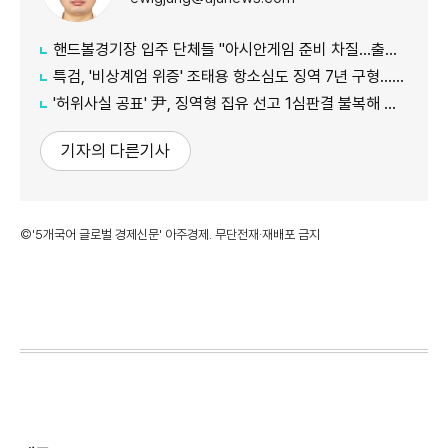
핸드볼경기장 입주 단체들 "아시안게임 준비 차질…출입 협조 간곡히 요청"
특검, '비상계엄 위증' 조태용 항소심도 징역 7년 구형…내달 19일 선고
'허위사실 공표' 尹, 징역형 집유 선고 1심판결 불복해 항소
기자의 다른기사
©'5개국어 글로벌 경제신문' 아주경제. 무단전재·재배포 금지