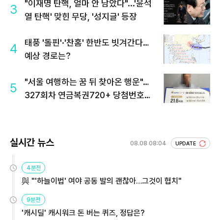
"이재명 탄핵, 얼마 안 남았다"...'윤석
3
열 탄핵' 맞힌 무당, '성지글' 등장
태풍 '돌핀'·'찬홈' 한반도 빗겨간다…
4
예상 경로는?
"서울 여행하는 꿈 뒤 찾아온 행운"…
5
327회차 연금복권720+ 당첨번호조
회 주목
실시간 뉴스
08.08 08:04
UPDATE
4분전
與 "'하늘이법' 여야 공동 발의 괜찮아…그것이 협치"
9분전
'캐시딜' 캐시워크 돈 버는 퀴즈, 정답은?