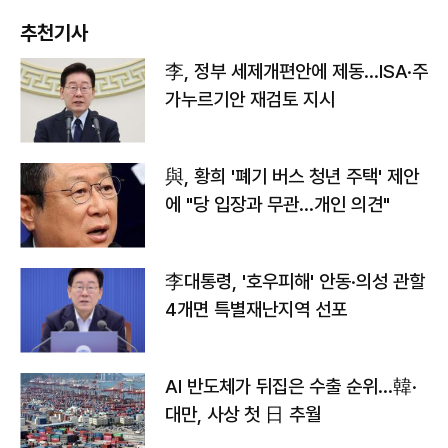
추천기사
李, 정부 세제개편안에 제동…ISA·주
가누르기안 재검토 지시
與, 황희 '폐기 버스 청년 주택' 제안
에 "당 입장과 무관…개인 의견"
李대통령, '호우피해' 안동·의성 관할
4개면 특별재난지역 선포
AI 반도체가 뒤집은 수출 순위…韓·
대만, 사상 첫 日 추월