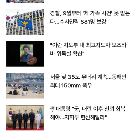
경찰, 9월부터 '제 가족 사건' 못 맡는
다…수사인력 881명 보강
"이란 지도부 내 최고지도자 모즈타
바 위독설 확산"
서울 낮 35도 무더위 계속…동해안
최대 150㎜ 폭우
李대통령 "군, 내란 이후 신뢰 회복
해야…지휘부 헌신해달라"