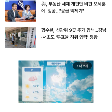
與, 부동산 세제 개편안 비판 오세훈
에 '맹공'…"공급 억제기"
합수본, 선관위 9곳 추가 압색…강남
·서초도 '투표율 허위 입력' 정황
더보기
arrow_forward_ios