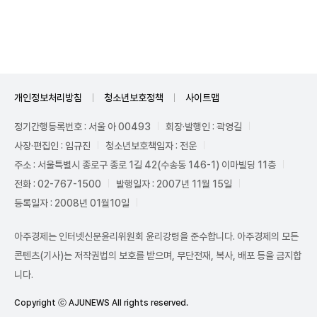
Unmute
개인정보처리방침
청소년보호정책
사이트맵
정기간행등록번호 : 서울 아 00493
회장·발행인 : 곽영길
사장·편집인 : 임규진
청소년보호책임자 : 전운
주소 : 서울특별시 종로구 종로 1길 42(수송동 146-1) 이마빌딩 11층
전화 : 02-767-1500
발행일자 : 2007년 11월 15일
등록일자 : 2008년 01월10일
아주경제는 인터넷신문윤리위원회 윤리강령을 준수합니다. 아주경제의 모든
콘텐츠(기사)는 저작권법의 보호를 받으며, 무단전재, 복사, 배포 등을 금지합
니다.
Copyright ⓒ AJUNEWS All rights reserved.