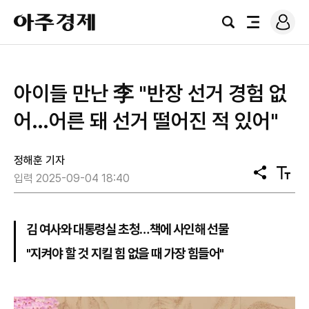
로
아
그
검
전
주
인
색
체
경
메
제
뉴
아이들 만난 李 "반장 선거 경험 없
어…어른 돼 선거 떨어진 적 있어"
정해훈 기자
공
텍
입력 2025-09-04 18:40
유
스
트
크
기
김 여사와 대통령실 초청…책에 사인해 선물
"지켜야 할 것 지킬 힘 없을 때 가장 힘들어"