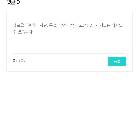
댓글
0
0
/ 300
등록