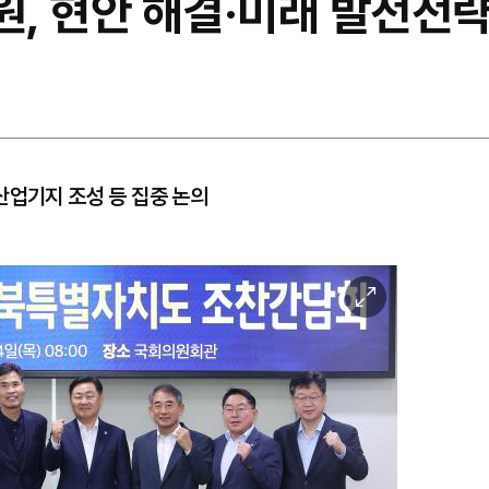
, 현안 해결·미래 발전전략
산업기지 조성 등 집중 논의
이
미
지
확
대