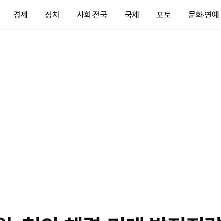
경제
정치
사회·전국
국제
포토
문화·연예