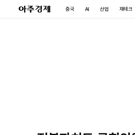
아
중국
AI
산업
재테크
주
경
제