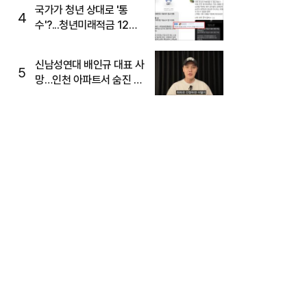
국가가 청년 상대로 '통
4
수'?...청년미래적금 12%
준다더니 "응, 오류야"
신남성연대 배인규 대표 사
5
망…인천 아파트서 숨진 채
발견