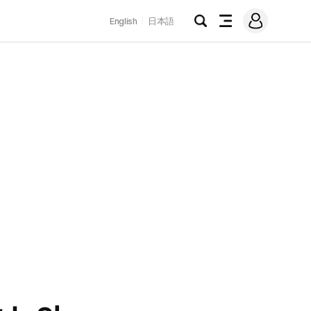
로
English
日本語
그
검
전
인
색
체
메
뉴