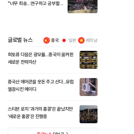
"너무 죄송…연구하고 공부할
것"
글로벌 뉴스
중국
일본
베트남
희토류 다음은 광모듈…중국이 움켜쥔
새로운 전략자산
중국산 에어콘을 웃돈 주고 산다...유럽
열광시킨 메이디
스티븐 로치 '과거의 홍콩'은 끝났지만
'새로운 홍콩'은 진행중