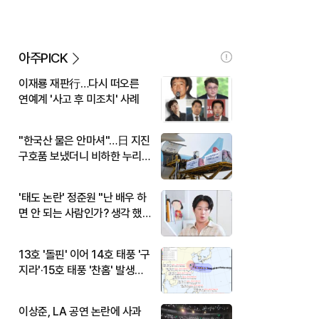
아주PICK
이재룡 재판行…다시 떠오른
연예계 '사고 후 미조치' 사례
"한국산 물은 안마셔"…日 지진
구호품 보냈더니 비하한 누리
꾼
'태도 논란' 정준원 "난 배우 하
면 안 되는 사람인가? 생각 했
다"
13호 '돌핀' 이어 14호 태풍 '구
지라'·15호 태풍 '찬홈' 발생…
현재 위치와 이동경로는?
이상준, LA 공연 논란에 사과