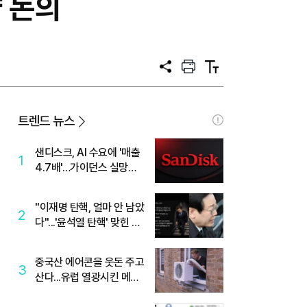
 논의
공
프
텍
유
린
스
트
트
크
기
트렌드 뉴스
샌디스크, AI 수요에 '매출
1
4.7배'…가이던스 실망에
'주가는 하락'
"이재명 탄핵, 얼마 안 남았
2
다"...'윤석열 탄핵' 맞힌 무
당, '성지글' 등장
중국산 에어콘을 웃돈 주고
3
산다...유럽 열광시킨 메이
디