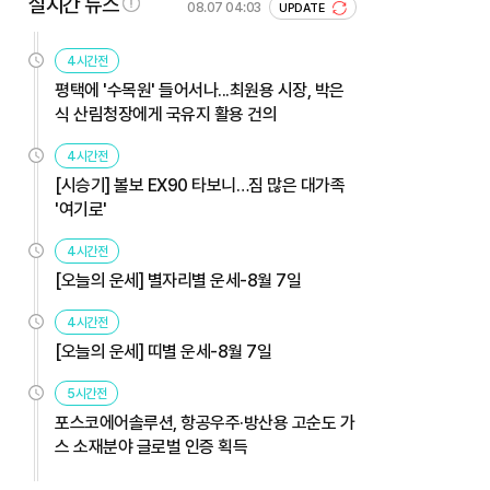
실시간 뉴스
08.07 04:03
UPDATE
4시간전
평택에 '수목원' 들어서나...최원용 시장, 박은
식 산림청장에게 국유지 활용 건의
4시간전
[시승기] 볼보 EX90 타보니…짐 많은 대가족
'여기로'
4시간전
[오늘의 운세] 별자리별 운세-8월 7일
4시간전
[오늘의 운세] 띠별 운세-8월 7일
5시간전
포스코에어솔루션, 항공우주·방산용 고순도 가
스 소재분야 글로벌 인증 획득