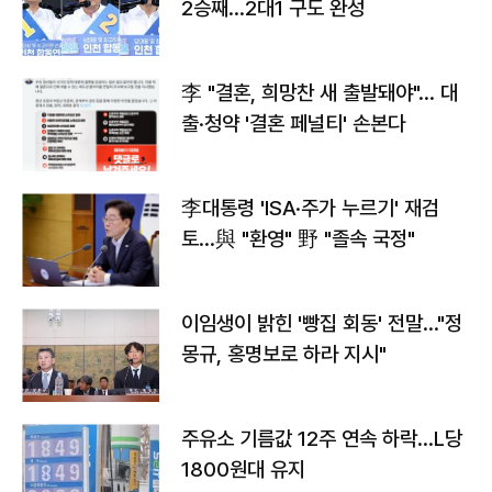
2승째…2대1 구도 완성
李 "결혼, 희망찬 새 출발돼야"… 대
출·청약 '결혼 페널티' 손본다
李대통령 'ISA·주가 누르기' 재검
토…與 "환영" 野 "졸속 국정"
이임생이 밝힌 '빵집 회동' 전말…"정
몽규, 홍명보로 하라 지시"
주유소 기름값 12주 연속 하락…L당
1800원대 유지