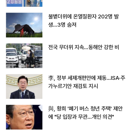
불볕더위에 온열질환자 202명 발
생…3명 숨져
전국 무더위 지속…동해안 강한 비
李, 정부 세제개편안에 제동…ISA·주
가누르기안 재검토 지시
與, 황희 '폐기 버스 청년 주택' 제안
에 "당 입장과 무관…개인 의견"