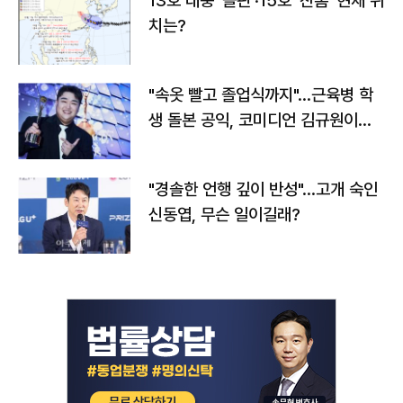
13호 태풍 '돌핀'·15호 '찬홈' 현재 위
치는?
"속옷 빨고 졸업식까지"…근육병 학
생 돌본 공익, 코미디언 김규원이었
다
"경솔한 언행 깊이 반성"…고개 숙인
신동엽, 무슨 일이길래?