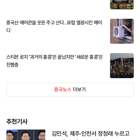
중국산 에어콘을 웃돈 주고 산다...유럽 열광시킨 메이
디
스티븐 로치 '과거의 홍콩'은 끝났지만 '새로운 홍콩'은
진행중
중국뉴스
더보기
추천기사
김민석, 제주·인천서 정청래 누르고