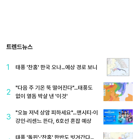
트렌드뉴스
1
태풍 '찬홈' 한국 오나…예상 경로 보니
"다음 주 기온 뚝 떨어진다"…태풍도
2
없이 열돔 박살 낸 '이것'
"오늘 저녁 상암 피하세요"…맨시티·이
3
강인·리센느 뜬다, 6호선 혼잡 예상
태풍 '돌핀'·'찬홈' 한반도 빗겨간다…