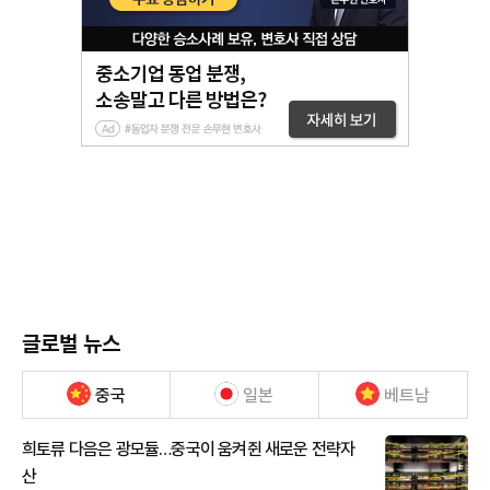
글로벌 뉴스
중국
일본
베트남
희토류 다음은 광모듈…중국이 움켜쥔 새로운 전략자
산