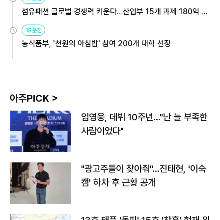
섬유패션 글로벌 경쟁력 키운다…산업부 15개 과제 180억 지
원
18분전
농식품부, '천원의 아침밥' 참여 200개 대학 선정
아주PICK >
임영웅, 데뷔 10주년…"난 늘 부족한
사람이었다"
"광고주들이 찾아줘"…진태현, '이숙
캠' 하차 후 근황 공개