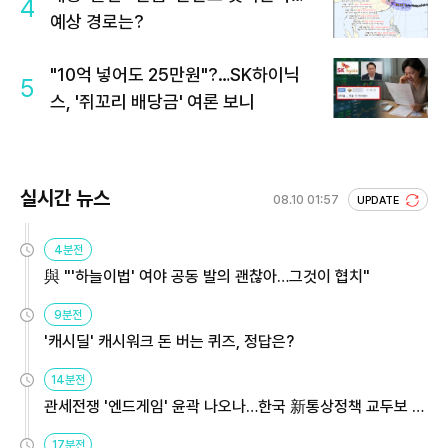
4
예상 경로는?
"10억 넣어도 25만원"?…SK하이닉
5
스, '쥐꼬리 배당금' 여론 보니
실시간 뉴스
08.10 01:57
UPDATE
4분전
與 "'하늘이법' 여야 공동 발의 괜찮아…그것이 협치"
9분전
'캐시딜' 캐시워크 돈 버는 퀴즈, 정답은?
14분전
관세전쟁 '엔드게임' 윤곽 나오나…한국 新통상정책 교두보 활
용해야
17분전