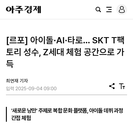
로
아
그
검
전
주
인
색
체
경
메
제
뉴
[르포] 아이돌·AI·타로… SKT T팩
토리 성수, Z세대 체험 공간으로 가
득
최연재 기자
공
텍
입력 2025-09-04 09:00
유
스
트
크
기
'새로운 낭만' 주제로 복합 문화 플랫폼, 아이돌 데뷔 과정
간접 체험