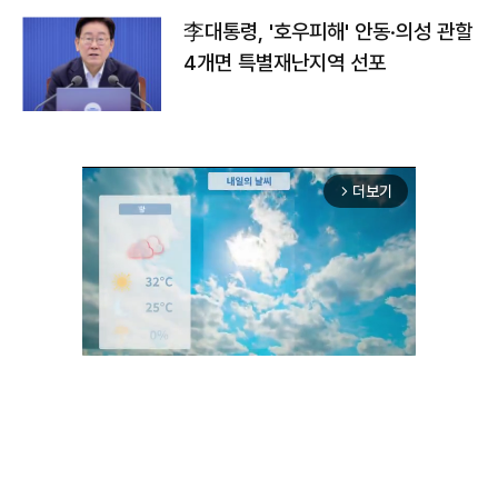
李대통령, '호우피해' 안동·의성 관할
4개면 특별재난지역 선포
더보기
arrow_forward_ios
Mute