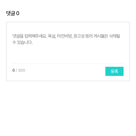
댓글
0
0
/ 300
등록