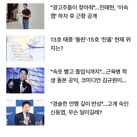
"광고주들이 찾아줘"…진태현, '이숙
캠' 하차 후 근황 공개
13호 태풍 '돌핀'·15호 '찬홈' 현재 위
치는?
"속옷 빨고 졸업식까지"…근육병 학
생 돌본 공익, 코미디언 김규원이었
다
"경솔한 언행 깊이 반성"…고개 숙인
신동엽, 무슨 일이길래?