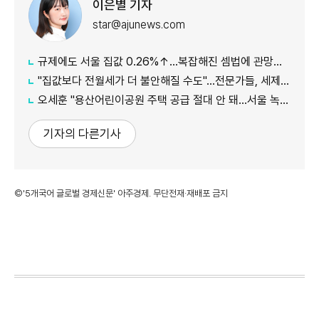
이은별 기자
star@ajunews.com
규제에도 서울 집값 0.26%↑…복잡해진 셈법에 관망세 장기화되나
"집값보다 전월세가 더 불안해질 수도"…전문가들, 세제개편안 부작용 우려
오세훈 "용산어린이공원 주택 공급 절대 안 돼…서울 녹지 지켜야"
기자의 다른기사
©'5개국어 글로벌 경제신문' 아주경제. 무단전재·재배포 금지