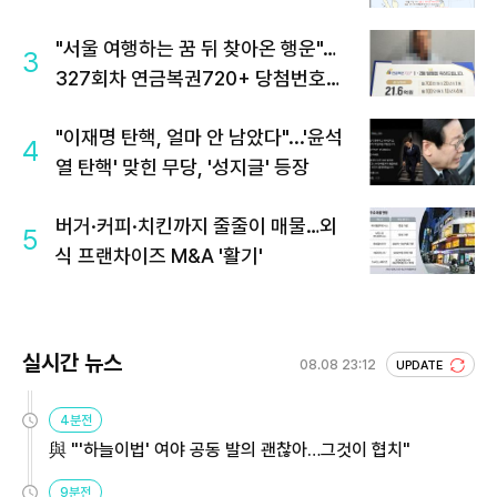
"서울 여행하는 꿈 뒤 찾아온 행운"…
3
327회차 연금복권720+ 당첨번호조
회 주목
"이재명 탄핵, 얼마 안 남았다"...'윤석
4
열 탄핵' 맞힌 무당, '성지글' 등장
버거·커피·치킨까지 줄줄이 매물…외
5
식 프랜차이즈 M&A '활기'
실시간 뉴스
08.08 23:12
UPDATE
4분전
與 "'하늘이법' 여야 공동 발의 괜찮아…그것이 협치"
9분전