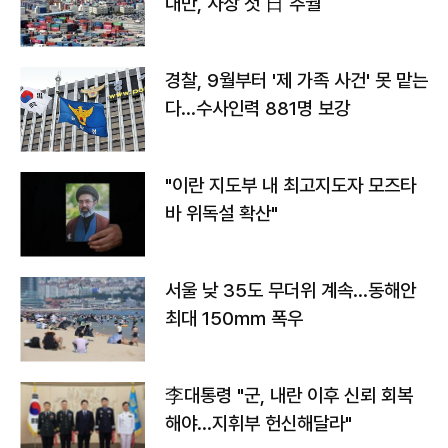
대만, 사상 첫 日 추월
경찰, 9월부터 '제 가족 사건' 못 맡는
다…수사인력 881명 보강
"이란 지도부 내 최고지도자 모즈타
바 위독설 확산"
서울 낮 35도 무더위 계속…동해안
최대 150㎜ 폭우
李대통령 "군, 내란 이후 신뢰 회복
해야…지휘부 헌신해달라"