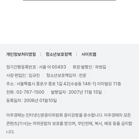
Unmute
개인정보처리방침
청소년보호정책
사이트맵
정기간행등록번호 : 서울 아 00493
회장·발행인 : 곽영길
사장·편집인 : 임규진
청소년보호책임자 : 전운
주소 : 서울특별시 종로구 종로 1길 42(수송동 146-1) 이마빌딩 11층
전화 : 02-767-1500
발행일자 : 2007년 11월 15일
등록일자 : 2008년 01월10일
아주경제는 인터넷신문윤리위원회 윤리강령을 준수합니다. 아주경제의 모든
콘텐츠(기사)는 저작권법의 보호를 받으며, 무단전재, 복사, 배포 등을 금지합
니다.