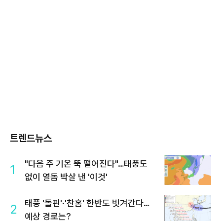
트렌드뉴스
"다음 주 기온 뚝 떨어진다"…태풍도
1
없이 열돔 박살 낸 '이것'
태풍 '돌핀'·'찬홈' 한반도 빗겨간다…
2
예상 경로는?