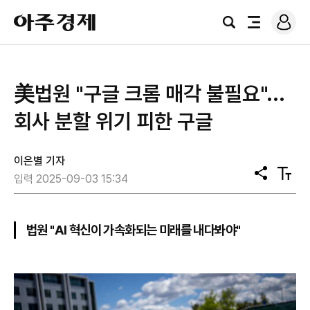
로
아
그
검
전
주
인
색
체
경
메
제
뉴
美법원 "구글 크롬 매각 불필요"...
회사 분할 위기 피한 구글
이은별 기자
공
텍
입력 2025-09-03 15:34
유
스
트
크
기
법원 "AI 혁신이 가속화되는 미래를 내다봐야"