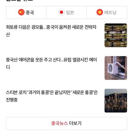
중국
일본
베트남
희토류 다음은 광모듈…중국이 움켜쥔 새로운 전략자
산
중국산 에어콘을 웃돈 주고 산다...유럽 열광시킨 메이
디
스티븐 로치 '과거의 홍콩'은 끝났지만 '새로운 홍콩'은
진행중
중국뉴스
더보기