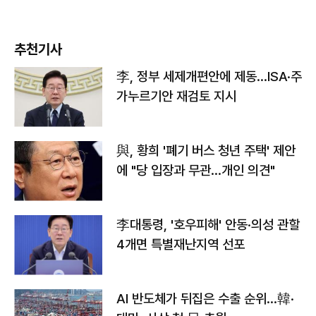
추천기사
李, 정부 세제개편안에 제동…ISA·주
가누르기안 재검토 지시
與, 황희 '폐기 버스 청년 주택' 제안
에 "당 입장과 무관…개인 의견"
李대통령, '호우피해' 안동·의성 관할
4개면 특별재난지역 선포
AI 반도체가 뒤집은 수출 순위…韓·