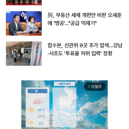
與, 부동산 세제 개편안 비판 오세훈
에 '맹공'…"공급 억제기"
합수본, 선관위 9곳 추가 압색…강남
·서초도 '투표율 허위 입력' 정황
더보기
arrow_forward_ios