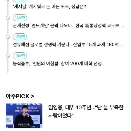
'캐시딜' 캐시워크 돈 버는 퀴즈, 정답은?
14분전
관세전쟁 '엔드게임' 윤곽 나오나…한국 新통상정책 교두보 활
용해야
17분전
섬유패션 글로벌 경쟁력 키운다…산업부 15개 과제 180억 지
원
18분전
농식품부, '천원의 아침밥' 참여 200개 대학 선정
아주PICK >
임영웅, 데뷔 10주년…"난 늘 부족한
사람이었다"