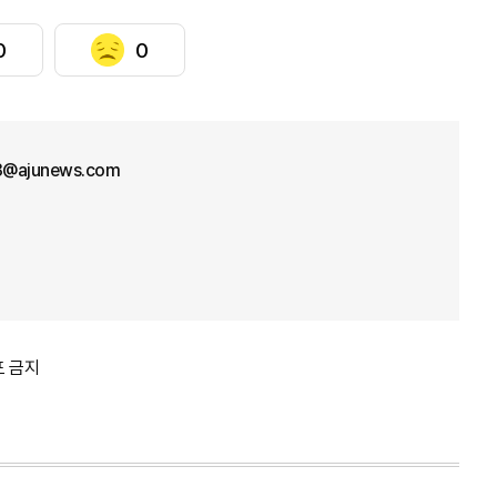
0
0
33@ajunews.com
포 금지