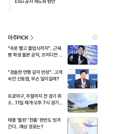
ESG 공시 제도화 방안
아주PICK
"속옷 빨고 졸업식까지"…근육
병 학생 돌본 공익, 코미디언 김
규원이었다
"경솔한 언행 깊이 반성"…고개
숙인 신동엽, 무슨 일이길래?
프로야구, 주말까지 전 경기 취
소…11일 재개·오후 7시 경기
시작
태풍 '돌핀'·'찬홈' 한반도 빗겨
간다…예상 경로는?