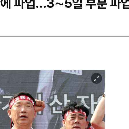
만에 파업…3∼5일 부분 파
이
미
지
확
대