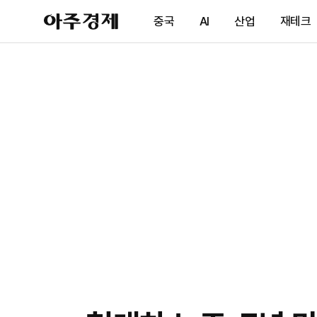
아
중국
AI
산업
재테크
주
경
제