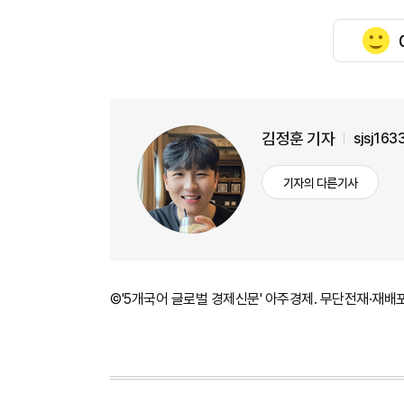
김정훈 기자
sjsj16
기자의 다른기사
©'5개국어 글로벌 경제신문' 아주경제. 무단전재·재배