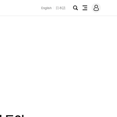
로
English
日本語
그
검
전
인
색
체
메
뉴