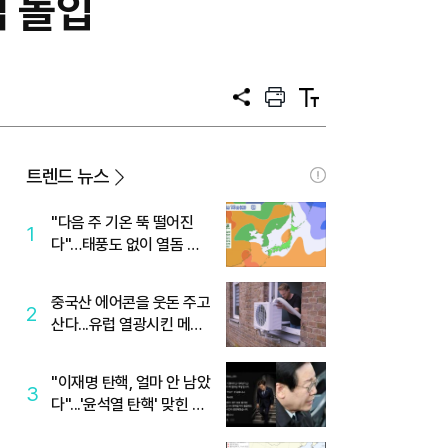
업 돌입
공
프
텍
유
린
스
트
트
크
기
트렌드 뉴스
"다음 주 기온 뚝 떨어진
1
다"…태풍도 없이 열돔 박
살 낸 '이것'
중국산 에어콘을 웃돈 주고
2
산다...유럽 열광시킨 메이
디
"이재명 탄핵, 얼마 안 남았
3
다"...'윤석열 탄핵' 맞힌 무
당, '성지글' 등장