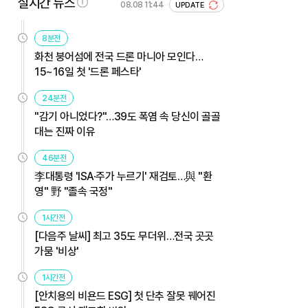
실시간 뉴스
08.08 11:44
UPDATE
8분전
화천 붕어섬에 전국 드론 마니아 모인다…
15~16일 첫 '드론 페스타'
24분전
"감기 아니었다?"…39도 폭염 속 당신이 골골
대는 진짜 이유
46분전
李대통령 'ISA·주가 누르기' 재검토…與 "환
영" 野 "졸속 국정"
1시간전
[다음주 날씨] 최고 35도 무더위…전국 곳곳
가뭄 '비상'
1시간전
[안치용의 비욘드 ESG] 첫 단추 잘못 꿰어진