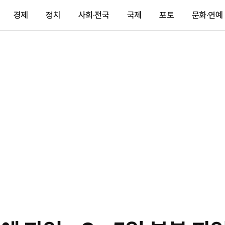
경제
정치
사회·전국
국제
포토
문화·연예