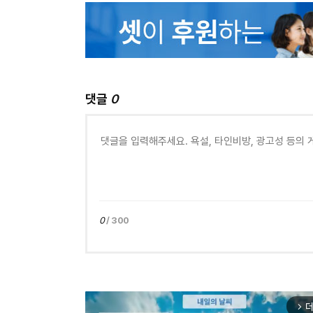
댓글
0
0
/ 300
더
arrow_forward_ios