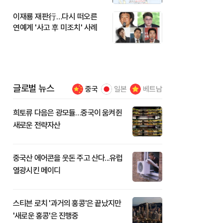
이재룡 재판行…다시 떠오른
연예계 '사고 후 미조치' 사례
글로벌 뉴스
중국
일본
베트남
희토류 다음은 광모듈…중국이 움켜쥔
새로운 전략자산
중국산 에어콘을 웃돈 주고 산다...유럽
열광시킨 메이디
스티븐 로치 '과거의 홍콩'은 끝났지만
'새로운 홍콩'은 진행중