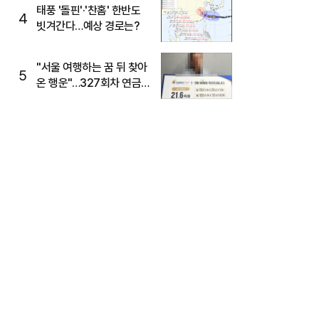
태풍 '돌핀'·'찬홈' 한반도
4
빗겨간다…예상 경로는?
"서울 여행하는 꿈 뒤 찾아
5
온 행운"…327회차 연금
복권720+ 당첨번호조회
주목