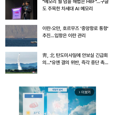
"메모리 월 넘을 해법은 HBF"…구글
도 주목한 차세대 AI 메모리
이란·오만, 호르무즈 '중앙항로 통항'
추진…입항은 이란 관리
靑, 北 탄도미사일에 안보실 긴급회
의…"유엔 결의 위반, 즉각 중단 촉
구"
더보기
arrow_forward_ios