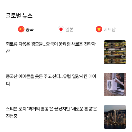
글로벌 뉴스
중국
일본
베트남
희토류 다음은 광모듈…중국이 움켜쥔 새로운 전략자
산
중국산 에어콘을 웃돈 주고 산다...유럽 열광시킨 메이
디
스티븐 로치 '과거의 홍콩'은 끝났지만 '새로운 홍콩'은
진행중