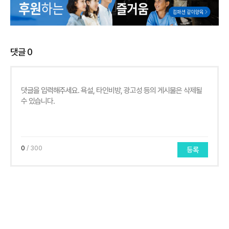
댓글
0
0
/ 300
등록