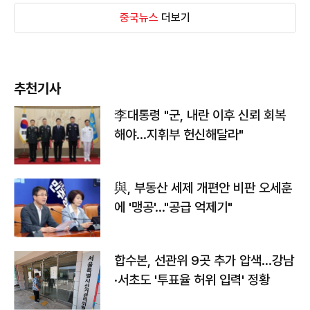
중국뉴스
더보기
추천기사
李대통령 "군, 내란 이후 신뢰 회복
해야…지휘부 헌신해달라"
與, 부동산 세제 개편안 비판 오세훈
에 '맹공'…"공급 억제기"
합수본, 선관위 9곳 추가 압색…강남
·서초도 '투표율 허위 입력' 정황