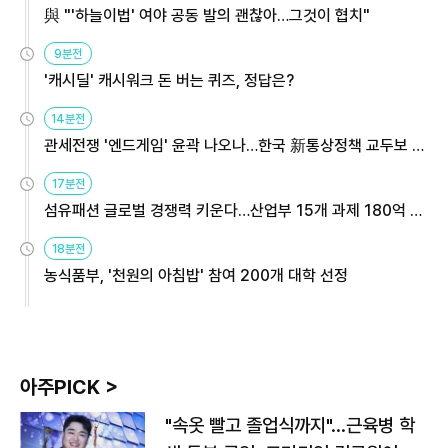
與 "'하늘이법' 여야 공동 발의 괜찮아…그것이 협치"
9분전
'캐시딜' 캐시워크 돈 버는 퀴즈, 정답은?
14분전
관세전쟁 '엔드게임' 윤곽 나오나…한국 新통상정책 교두보 활
용해야
17분전
섬유패션 글로벌 경쟁력 키운다…산업부 15개 과제 180억 지
원
18분전
농식품부, '천원의 아침밥' 참여 200개 대학 선정
아주PICK >
"속옷 빨고 졸업식까지"…근육병 학