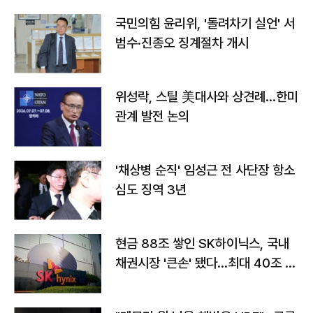
국민의힘 윤리위, '돌려차기 실언' 서
범수·진종오 징계절차 개시
위성락, 스틸 美대사와 상견례…한미
관계 발전 논의
'채상병 순직' 임성근 전 사단장 항소
심도 징역 3년
현금 88조 쌓인 SK하이닉스, 국내
채권시장 '큰손' 됐다…최대 40조 투
자