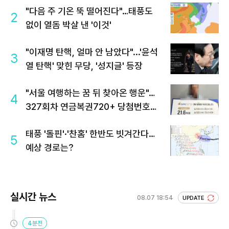
"다음 주 기온 뚝 떨어진다"…태풍도
2
없이 열돔 박살 낸 '이것'
"이재명 탄핵, 얼마 안 남았다"...'윤석
3
열 탄핵' 맞힌 무당, '성지글' 등장
"서울 여행하는 꿈 뒤 찾아온 행운"…
4
327회차 연금복권720+ 당첨번호조
회 주목
태풍 '돌핀'·'찬홈' 한반도 빗겨간다…
5
예상 경로는?
실시간 뉴스
08.07 18:54
UPDATE
4분전