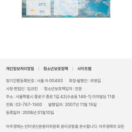
Unmute
개인정보처리방침
청소년보호정책
사이트맵
정기간행등록번호 : 서울 아 00493
회장·발행인 : 곽영길
사장·편집인 : 임규진
청소년보호책임자 : 전운
주소 : 서울특별시 종로구 종로 1길 42(수송동 146-1) 이마빌딩 11층
전화 : 02-767-1500
발행일자 : 2007년 11월 15일
등록일자 : 2008년 01월10일
아주경제는 인터넷신문윤리위원회 윤리강령을 준수합니다. 아주경제의 모든