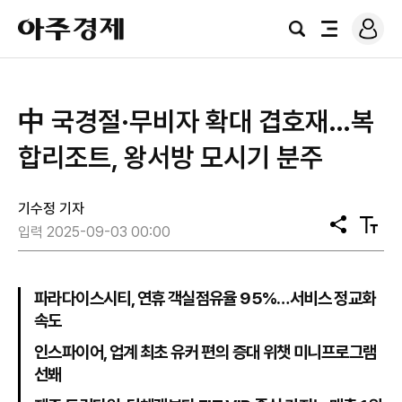
로
아
그
검
전
주
인
색
체
경
메
제
뉴
中 국경절·무비자 확대 겹호재…복
합리조트, 왕서방 모시기 분주
기수정 기자
공
텍
입력 2025-09-03 00:00
유
스
트
크
기
파라다이스시티, 연휴 객실점유율 95%…서비스 정교화
속도
인스파이어, 업계 최초 유커 편의 증대 위챗 미니프로그램
선봬