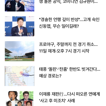
생 돌본 공익, 코미디언 김규원이었
다
"경솔한 언행 깊이 반성"…고개 숙인
신동엽, 무슨 일이길래?
프로야구, 주말까지 전 경기 취소…
11일 재개·오후 7시 경기 시작
태풍 '돌핀'·'찬홈' 한반도 빗겨간다…
예상 경로는?
이재룡 재판行…다시 떠오른 연예계
'사고 후 미조치' 사례