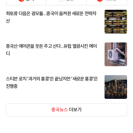
희토류 다음은 광모듈…중국이 움켜쥔 새로운 전략자
산
중국산 에어콘을 웃돈 주고 산다...유럽 열광시킨 메이
디
스티븐 로치 '과거의 홍콩'은 끝났지만 '새로운 홍콩'은
진행중
중국뉴스
더보기