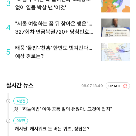
3
없이 열돔 박살 낸 '이것'
"서울 여행하는 꿈 뒤 찾아온 행운"…
4
327회차 연금복권720+ 당첨번호조
회 주목
태풍 '돌핀'·'찬홈' 한반도 빗겨간다…
5
예상 경로는?
실시간 뉴스
08.07 18:49
UPDATE
4분전
與 "'하늘이법' 여야 공동 발의 괜찮아…그것이 협치"
9분전
'캐시딜' 캐시워크 돈 버는 퀴즈, 정답은?