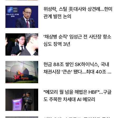
위성락, 스틸 美대사와 상견례…한미
관계 발전 논의
'채상병 순직' 임성근 전 사단장 항소
심도 징역 3년
현금 88조 쌓인 SK하이닉스, 국내
채권시장 '큰손' 됐다…최대 40조 투
자
"메모리 월 넘을 해법은 HBF"…구글
도 주목한 차세대 AI 메모리