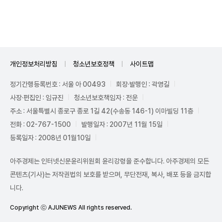
Unmute
개인정보처리방침
청소년보호정책
사이트맵
정기간행등록번호 : 서울 아 00493
회장·발행인 : 곽영길
사장·편집인 : 임규진
청소년보호책임자 : 전운
주소 : 서울특별시 종로구 종로 1길 42(수송동 146-1) 이마빌딩 11층
전화 : 02-767-1500
발행일자 : 2007년 11월 15일
등록일자 : 2008년 01월10일
아주경제는 인터넷신문윤리위원회 윤리강령을 준수합니다. 아주경제의 모든
콘텐츠(기사)는 저작권법의 보호를 받으며, 무단전재, 복사, 배포 등을 금지합
니다.
Copyright ⓒ AJUNEWS All rights reserved.