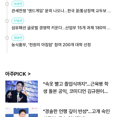
14분전
관세전쟁 '엔드게임' 윤곽 나오나…한국 新통상정책 교두보 활
용해야
17분전
섬유패션 글로벌 경쟁력 키운다…산업부 15개 과제 180억 지
원
18분전
농식품부, '천원의 아침밥' 참여 200개 대학 선정
아주PICK >
"속옷 빨고 졸업식까지"…근육병 학
생 돌본 공익, 코미디언 김규원이었
다
"경솔한 언행 깊이 반성"…고개 숙인