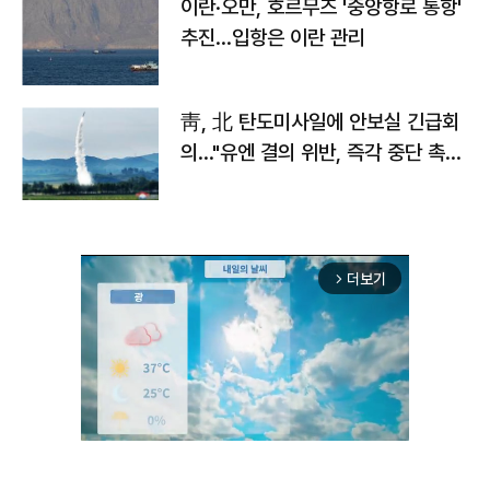
이란·오만, 호르무즈 '중앙항로 통항'
추진…입항은 이란 관리
靑, 北 탄도미사일에 안보실 긴급회
의…"유엔 결의 위반, 즉각 중단 촉
구"
더보기
arrow_forward_ios