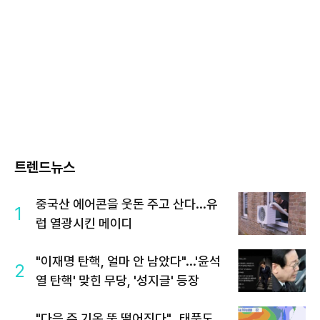
트렌드뉴스
중국산 에어콘을 웃돈 주고 산다...유
1
럽 열광시킨 메이디
"이재명 탄핵, 얼마 안 남았다"...'윤석
2
열 탄핵' 맞힌 무당, '성지글' 등장
"다음 주 기온 뚝 떨어진다"…태풍도