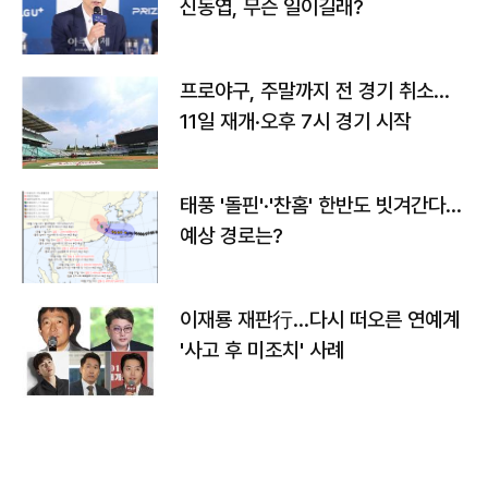
신동엽, 무슨 일이길래?
프로야구, 주말까지 전 경기 취소…
11일 재개·오후 7시 경기 시작
태풍 '돌핀'·'찬홈' 한반도 빗겨간다…
예상 경로는?
이재룡 재판行…다시 떠오른 연예계
'사고 후 미조치' 사례