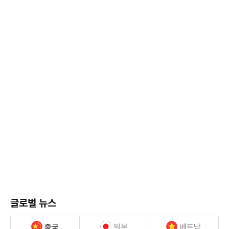
글로벌 뉴스
중국
일본
베트남