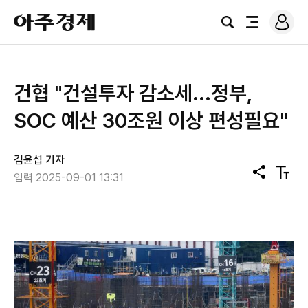
로
아
그
검
전
주
인
색
체
경
메
제
뉴
건협 "건설투자 감소세...정부,
SOC 예산 30조원 이상 편성필요"
김윤섭 기자
공
텍
입력 2025-09-01 13:31
유
스
트
크
기