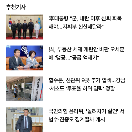
추천기사
李대통령 "군, 내란 이후 신뢰 회복
해야…지휘부 헌신해달라"
與, 부동산 세제 개편안 비판 오세훈
에 '맹공'…"공급 억제기"
합수본, 선관위 9곳 추가 압색…강남
·서초도 '투표율 허위 입력' 정황
국민의힘 윤리위, '돌려차기 실언' 서
범수·진종오 징계절차 개시