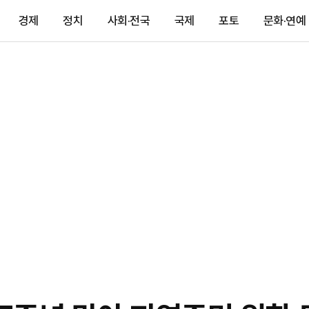
경제
정치
사회·전국
국제
포토
문화·연예