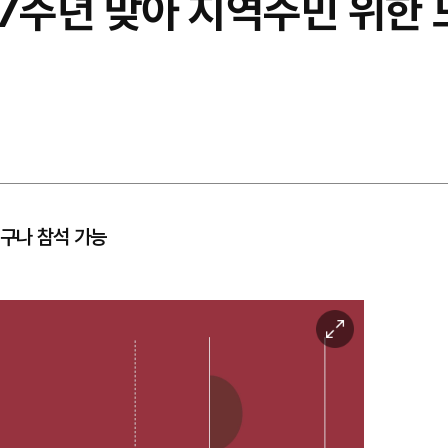
37주년 맞아 지역주민 위한
누구나 참석 가능
이
미
지
확
대