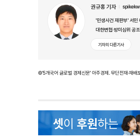
권규홍 기자
spikek
'민생사건 재판부' 서민
대한변협·방미심위 공조…
기자의 다른기사
©'5개국어 글로벌 경제신문' 아주경제. 무단전재·재배