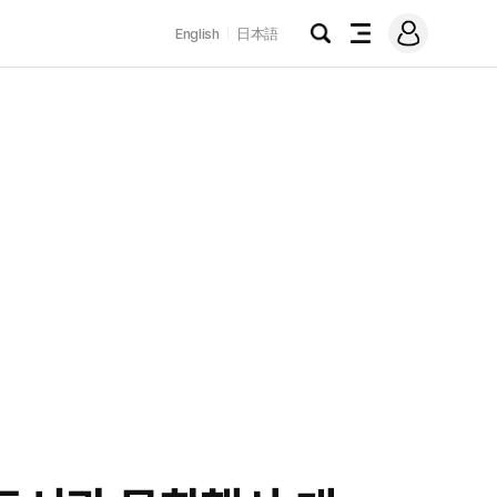
로
English
日本語
그
검
전
인
색
체
메
뉴