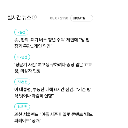
실시간 뉴스
08.07 21:30
UPDATE
7분전
與, 황희 '폐기 버스 청년 주택' 제안에 "당 입
장과 무관…개인 의견"
32분전
'장윤기 사건' 여고생 구하려다 중상 입은 고교
생, 의상자 인정
56분전
이 대통령, 부동산 대책 6시간 점검…"기존 방
식 벗어나 과감히 실행"
1시간전
과천 서울랜드 "여름 시즌 파일럿 콘텐츠 '데드
퍼레이드' 공개"