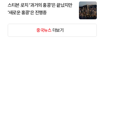
스티븐 로치 '과거의 홍콩'은 끝났지만
'새로운 홍콩'은 진행중
중국뉴스
더보기