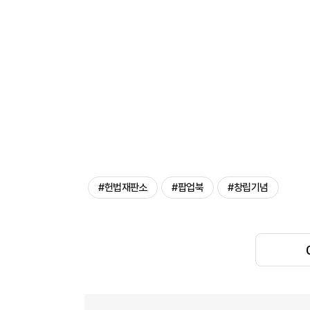
#헌법재판소
#팝업북
#창립기념