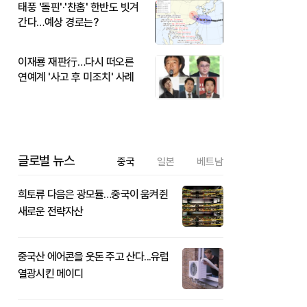
태풍 '돌핀'·'찬홈' 한반도 빗겨
간다…예상 경로는?
이재룡 재판行…다시 떠오른
연예계 '사고 후 미조치' 사례
글로벌 뉴스
중국
일본
베트남
희토류 다음은 광모듈…중국이 움켜쥔
새로운 전략자산
중국산 에어콘을 웃돈 주고 산다...유럽
열광시킨 메이디