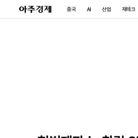
아
중국
AI
산업
재테크
주
경
제