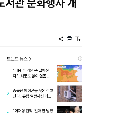
 도서관 문화행사 개
공
프
텍
유
린
스
트
트
크
기
트렌드 뉴스
"다음 주 기온 뚝 떨어진
1
다"…태풍도 없이 열돔 박
살 낸 '이것'
중국산 에어콘을 웃돈 주고
2
산다...유럽 열광시킨 메이
디
"이재명 탄핵, 얼마 안 남았