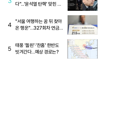
3
다"...'윤석열 탄핵' 맞힌 무
당, '성지글' 등장
"서울 여행하는 꿈 뒤 찾아
4
온 행운"…327회차 연금
복권720+ 당첨번호조회
주목
태풍 '돌핀'·'찬홈' 한반도
5
빗겨간다…예상 경로는?