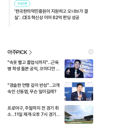
1시간전
'한국한의약진흥원이 지원하고 오너브가 결
실'…CES 혁신상 이어 62억 펀딩 성공
아주PICK
"속옷 빨고 졸업식까지"…근육
병 학생 돌본 공익, 코미디언 김
규원이었다
"경솔한 언행 깊이 반성"…고개
숙인 신동엽, 무슨 일이길래?
프로야구, 주말까지 전 경기 취
소…11일 재개·오후 7시 경기
시작