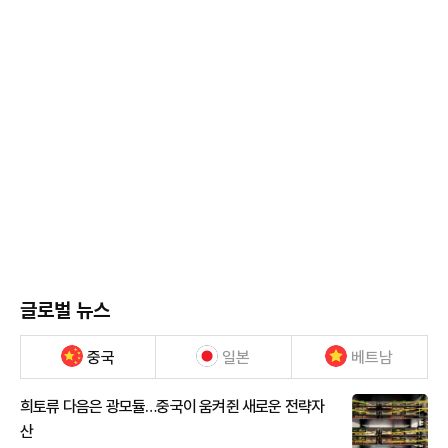
글로벌 뉴스
중국
일본
베트남
희토류 다음은 광모듈…중국이 움켜쥔 새로운 전략자
산