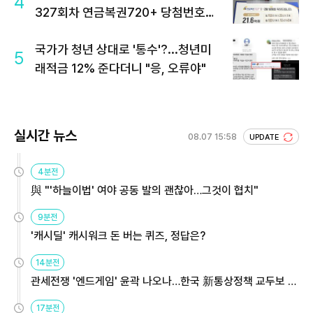
4
327회차 연금복권720+ 당첨번호조
회 주목
국가가 청년 상대로 '통수'?...청년미
5
래적금 12% 준다더니 "응, 오류야"
실시간 뉴스
08.07 15:58
UPDATE
4분전
與 "'하늘이법' 여야 공동 발의 괜찮아…그것이 협치"
9분전
'캐시딜' 캐시워크 돈 버는 퀴즈, 정답은?
14분전
관세전쟁 '엔드게임' 윤곽 나오나…한국 新통상정책 교두보 활
용해야
17분전