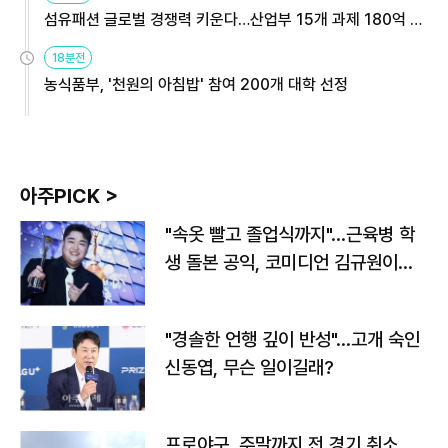
섬유패션 글로벌 경쟁력 키운다…산업부 15개 과제 180억 지
원
18분전
농식품부, '천원의 아침밥' 참여 200개 대학 선정
아주PICK >
"속옷 빨고 졸업식까지"…근육병 학
생 돌본 공익, 코미디언 김규원이었
다
"경솔한 언행 깊이 반성"…고개 숙인
신동엽, 무슨 일이길래?
프로야구, 주말까지 전 경기 취소…