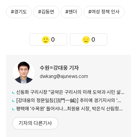
#경기도
#김동연
#젠더
#여성 정책 인사
0
0
수원=강대웅 기자
dwkang@ajunews.com
신동화 구리시장 "공약은 구리시의 미래 도약과 시민 삶의 질 향상 위한 엄중한 약속"
[강대웅의 정문일침(頂門一鍼)] 추미애 경기지사의 '지방세입구조 개혁' 정부가 답할 차례다
평택에 '수목원' 들어서나...최원용 시장, 박은식 산림청장에게 국유지 활용 건의
기자의 다른기사