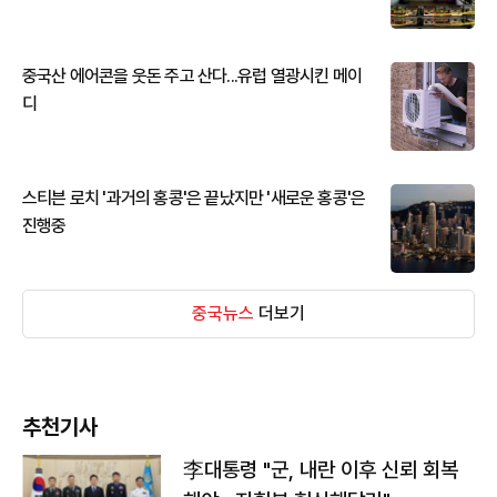
중국산 에어콘을 웃돈 주고 산다...유럽 열광시킨 메이
디
스티븐 로치 '과거의 홍콩'은 끝났지만 '새로운 홍콩'은
진행중
중국뉴스
더보기
추천기사
李대통령 "군, 내란 이후 신뢰 회복