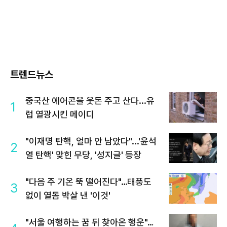
트렌드뉴스
중국산 에어콘을 웃돈 주고 산다...유
1
럽 열광시킨 메이디
"이재명 탄핵, 얼마 안 남았다"...'윤석
2
열 탄핵' 맞힌 무당, '성지글' 등장
"다음 주 기온 뚝 떨어진다"…태풍도
3
없이 열돔 박살 낸 '이것'
"서울 여행하는 꿈 뒤 찾아온 행운"…