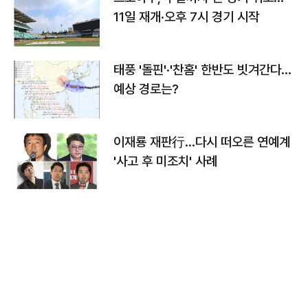
11일 재개·오후 7시 경기 시작
태풍 '돌핀'·'찬홈' 한반도 빗겨간다…
예상 경로는?
이재룡 재판行…다시 떠오른 연예계
'사고 후 미조치' 사례