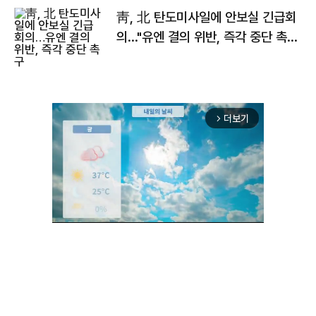
靑, 北 탄도미사일에 안보실 긴급회
의…"유엔 결의 위반, 즉각 중단 촉
구"
더보기
arrow_forward_ios
Unmute