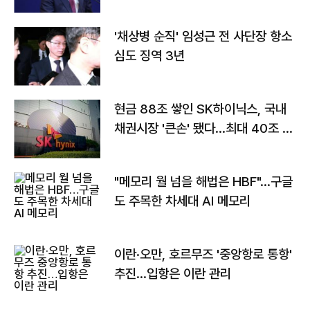
'채상병 순직' 임성근 전 사단장 항소
심도 징역 3년
현금 88조 쌓인 SK하이닉스, 국내
채권시장 '큰손' 됐다…최대 40조 투
자
"메모리 월 넘을 해법은 HBF"…구글
도 주목한 차세대 AI 메모리
이란·오만, 호르무즈 '중앙항로 통항'
추진…입항은 이란 관리