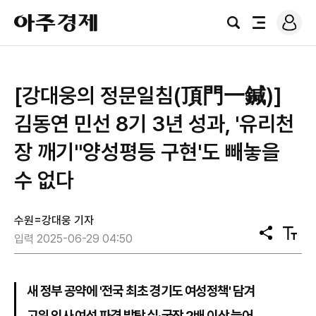
로
아
그
검
전
주
인
색
체
경
메
제
뉴
[강대웅의 정문일침(頂門一鍼)]
김동연 민선 8기 3년 성과, '유리천
장 깨기''양성평등 구현'도 빼놓을
수 없다
수원=강대웅 기자
공
텍
입력 2025-06-29 04:50
유
스
트
크
기
새 정부 공약에 '전국 최초 경기도 여성정책' 담겨
고위 인사 여성 파격 발탁 실·국장 2배 이상 늘어