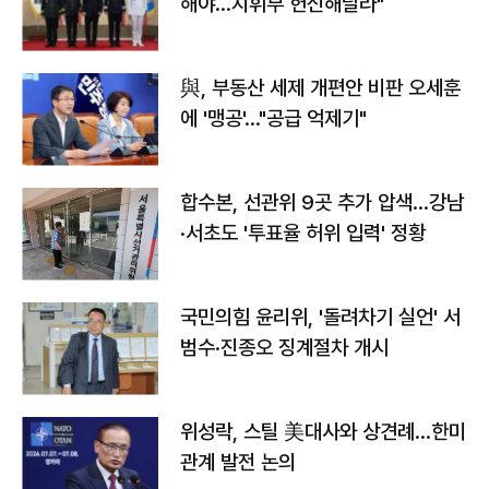
해야…지휘부 헌신해달라"
與, 부동산 세제 개편안 비판 오세훈
에 '맹공'…"공급 억제기"
합수본, 선관위 9곳 추가 압색…강남
·서초도 '투표율 허위 입력' 정황
국민의힘 윤리위, '돌려차기 실언' 서
범수·진종오 징계절차 개시
위성락, 스틸 美대사와 상견례…한미
관계 발전 논의