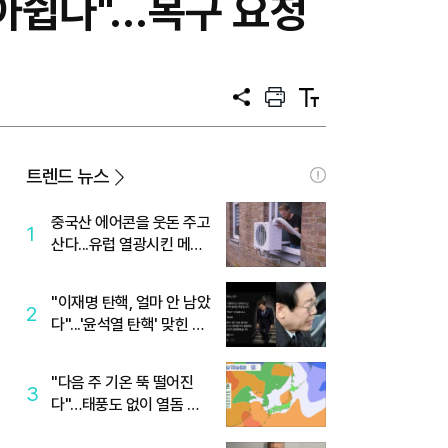
 아쉽다"…복구 요청
공
프
텍
유
린
스
트
트
크
기
트렌드 뉴스
중국산 에어콘을 웃돈 주고
1
산다...유럽 열광시킨 메이
디
"이재명 탄핵, 얼마 안 남았
2
다"...'윤석열 탄핵' 맞힌 무
당, '성지글' 등장
"다음 주 기온 뚝 떨어진
3
다"…태풍도 없이 열돔 박
살 낸 '이것'