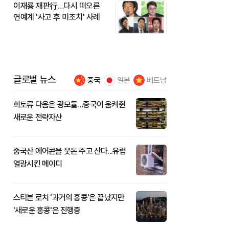
이재룡 재판行…다시 떠오른
연예계 '사고 후 미조치' 사례
글로벌 뉴스
중국
일본
베트남
희토류 다음은 광모듈…중국이 움켜쥔
새로운 전략자산
중국산 에어콘을 웃돈 주고 산다...유럽
열광시킨 메이디
스티븐 로치 '과거의 홍콩'은 끝났지만
'새로운 홍콩'은 진행중