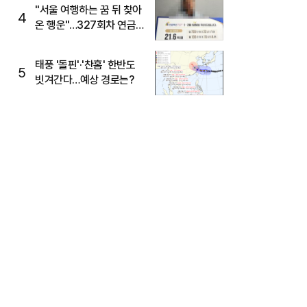
"서울 여행하는 꿈 뒤 찾아
4
온 행운"…327회차 연금
복권720+ 당첨번호조회
주목
태풍 '돌핀'·'찬홈' 한반도
5
빗겨간다…예상 경로는?