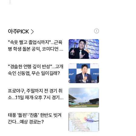
아주PICK
"속옷 빨고 졸업식까지"…근육
병 학생 돌본 공익, 코미디언 김
규원이었다
"경솔한 언행 깊이 반성"…고개
숙인 신동엽, 무슨 일이길래?
프로야구, 주말까지 전 경기 취
소…11일 재개·오후 7시 경기
시작
태풍 '돌핀'·'찬홈' 한반도 빗겨
간다…예상 경로는?