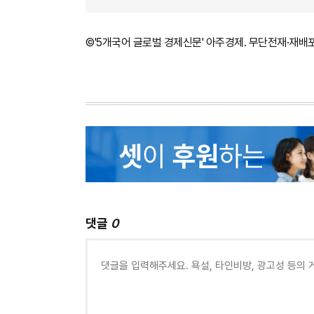
©'5개국어 글로벌 경제신문' 아주경제. 무단전재·재배
댓글
0