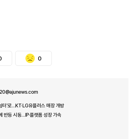
0
0
y20@ajunews.com
쉼터'로…KT·LG유플러스 매장 개방
자에 반등 시동…IP·플랫폼 성장 가속