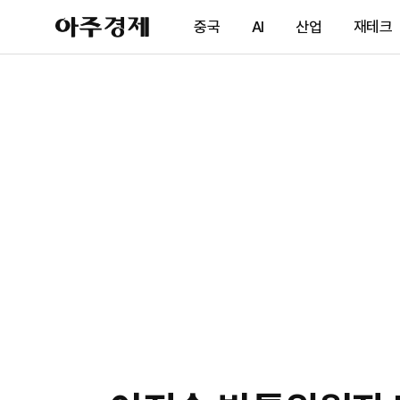
아
중국
AI
산업
재테크
주
경
제