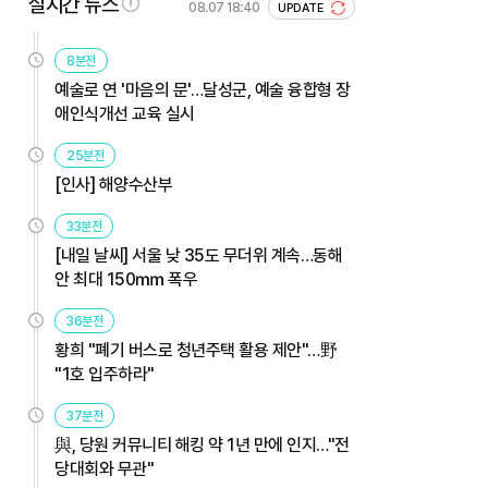
실시간 뉴스
08.07 18:40
UPDATE
8분전
예술로 연 '마음의 문'…달성군, 예술 융합형 장
애인식개선 교육 실시
25분전
[인사] 해양수산부
33분전
[내일 날씨] 서울 낮 35도 무더위 계속…동해
안 최대 150㎜ 폭우
36분전
황희 "폐기 버스로 청년주택 활용 제안"…野
"1호 입주하라"
37분전
與, 당원 커뮤니티 해킹 약 1년 만에 인지…"전
당대회와 무관"