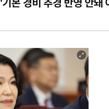
"기본 경비 추경 반영 안돼
이
미
지
확
대