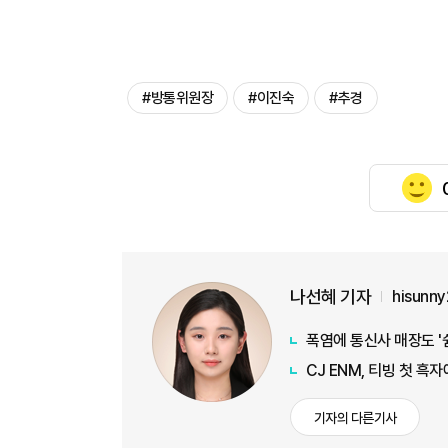
#방통위원장
#이진숙
#추경
나선혜 기자
hisunn
폭염에 통신사 매장도 '
CJ ENM, 티빙 첫 흑
기자의 다른기사