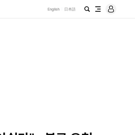
로
English
日本語
그
검
전
인
색
체
메
뉴