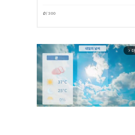
0
/ 300
더
arrow_forward_ios
Mut