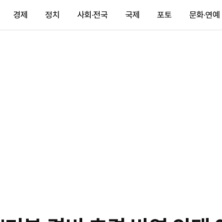
경제
정치
사회·전국
국제
포토
문화·연예