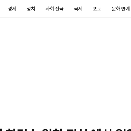
경제
정치
사회·전국
국제
포토
문화·연예