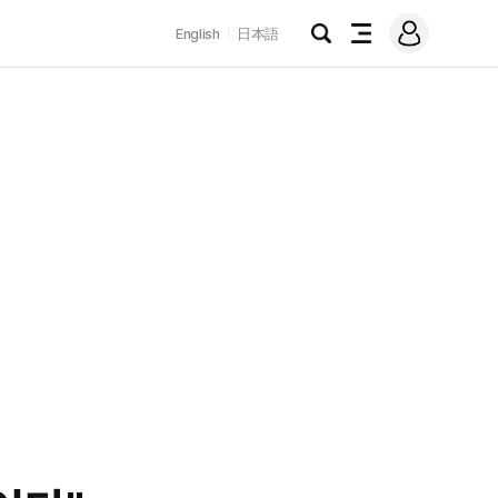
로
English
日本語
그
검
전
인
색
체
메
뉴