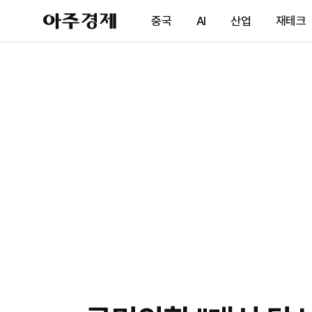
아
중국
AI
산업
재테크
주
경
제