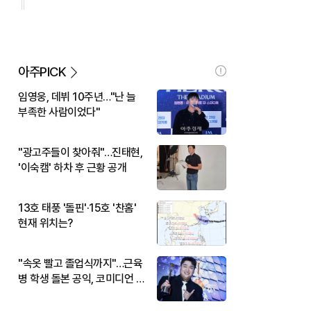
아주PICK
임영웅, 데뷔 10주년…"난 늘
부족한 사람이었다"
"광고주들이 찾아줘"…진태현,
'이숙캠' 하차 후 근황 공개
13호 태풍 '돌핀'·15호 '찬홈'
현재 위치는?
"속옷 빨고 졸업식까지"…근육
병 학생 돌본 공익, 코미디언 김
규원이었다