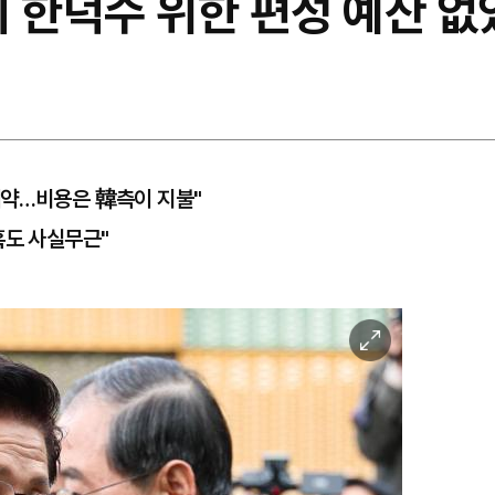
 한덕수 위한 편성 예산 없
예약…비용은 韓측이 지불"
혹도 사실무근"
이
미
지
확
대