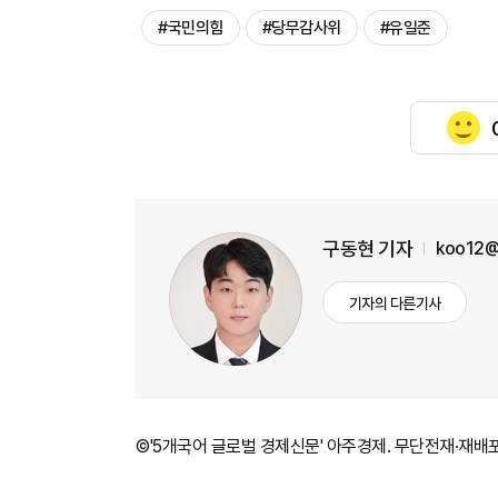
#국민의힘
#당무감사위
#유일준
구동현 기자
koo12@
기자의 다른기사
©'5개국어 글로벌 경제신문' 아주경제. 무단전재·재배