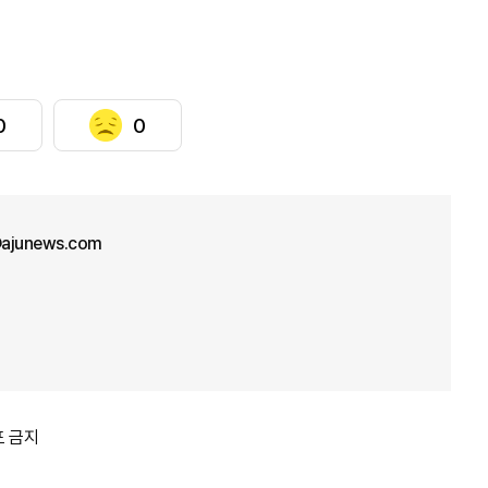
0
0
ajunews.com
포 금지