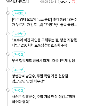
실시간 뉴스
08.08 22:48
UPDATE
2시간전
[아주경제 오늘의 뉴스 종합] 李대통령 'ISA·주
가 누르기' 재검토…與 "환영" 野 "졸속 국정"
外
2시간전
"호수에 빠진 지인들 구해주는 꿈, 행운 직감했
다"…1236회차 로또당첨번호조회 주목
3시간전
부산 철강제조 공장서 화재…대응 1단계 발령
3시간전
명현관 해남군수, 주말 폭염·가뭄 현장점
검…"군민 안전 최우선"
3시간전
사순문 장흥군수, 주말 가뭄 현장 점검…"피해
최소화 총력"