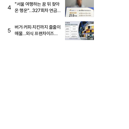
"서울 여행하는 꿈 뒤 찾아
4
온 행운"…327회차 연금
복권720+ 당첨번호조회
주목
버거·커피·치킨까지 줄줄이
5
매물…외식 프랜차이즈
M&A '활기'