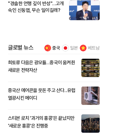
"경솔한 언행 깊이 반성"…고개
숙인 신동엽, 무슨 일이길래?
글로벌 뉴스
중국
일본
베트남
희토류 다음은 광모듈…중국이 움켜쥔
새로운 전략자산
중국산 에어콘을 웃돈 주고 산다...유럽
열광시킨 메이디
스티븐 로치 '과거의 홍콩'은 끝났지만
'새로운 홍콩'은 진행중