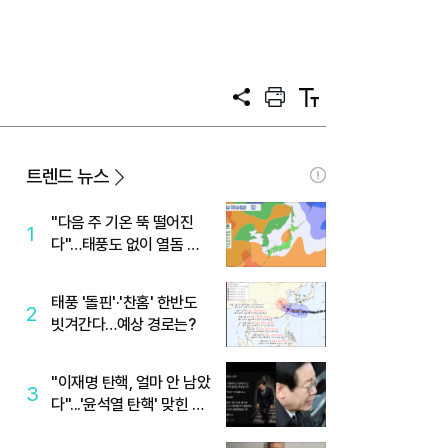
공
프
텍
유
린
스
트
트
크
기
트렌드 뉴스
"다음 주 기온 뚝 떨어진
1
다"…태풍도 없이 열돔 박
살 낸 '이것'
태풍 '돌핀'·'찬홈' 한반도
2
빗겨간다…예상 경로는?
"이재명 탄핵, 얼마 안 남았
3
다"...'윤석열 탄핵' 맞힌 무
당, '성지글' 등장