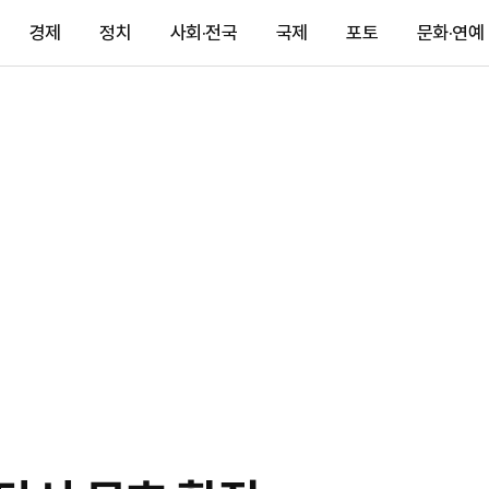
경제
정치
사회·전국
국제
포토
문화·연예