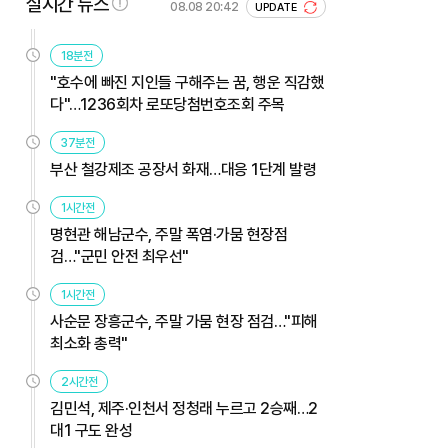
실시간 뉴스
08.08 20:42
UPDATE
18분전
"호수에 빠진 지인들 구해주는 꿈, 행운 직감했
다"…1236회차 로또당첨번호조회 주목
37분전
부산 철강제조 공장서 화재…대응 1단계 발령
1시간전
명현관 해남군수, 주말 폭염·가뭄 현장점
검…"군민 안전 최우선"
1시간전
사순문 장흥군수, 주말 가뭄 현장 점검…"피해
최소화 총력"
2시간전
김민석, 제주·인천서 정청래 누르고 2승째…2
대1 구도 완성