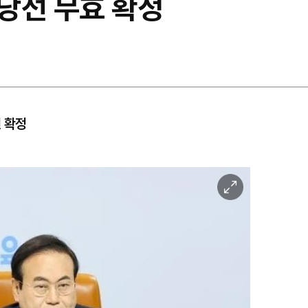
당선 무효 확정
원 확정
이
미
지
확
대