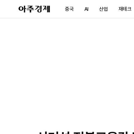
아
중국
AI
산업
재테크
주
경
제