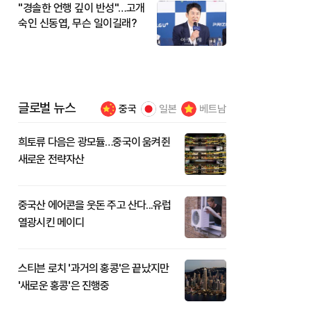
"경솔한 언행 깊이 반성"…고개
숙인 신동엽, 무슨 일이길래?
글로벌 뉴스
중국
일본
베트남
희토류 다음은 광모듈…중국이 움켜쥔
새로운 전략자산
중국산 에어콘을 웃돈 주고 산다...유럽
열광시킨 메이디
스티븐 로치 '과거의 홍콩'은 끝났지만
'새로운 홍콩'은 진행중