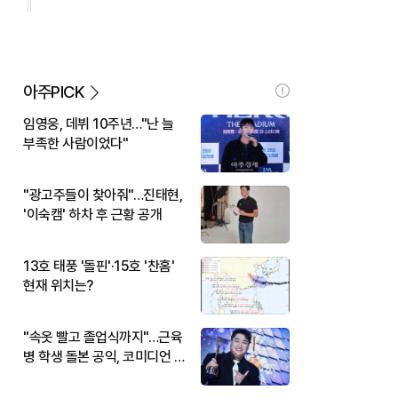
아주PICK
임영웅, 데뷔 10주년…"난 늘
부족한 사람이었다"
"광고주들이 찾아줘"…진태현,
'이숙캠' 하차 후 근황 공개
13호 태풍 '돌핀'·15호 '찬홈'
현재 위치는?
"속옷 빨고 졸업식까지"…근육
병 학생 돌본 공익, 코미디언 김
규원이었다