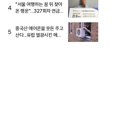
"서울 여행하는 꿈 뒤 찾아
4
온 행운"…327회차 연금
복권720+ 당첨번호조회
주목
중국산 에어콘을 웃돈 주고
5
산다...유럽 열광시킨 메이
디