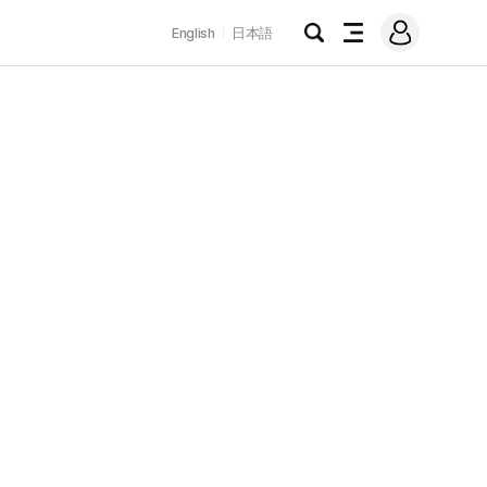
로
English
日本語
그
검
전
인
색
체
메
뉴