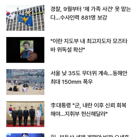
경찰, 9월부터 '제 가족 사건' 못 맡는
다…수사인력 881명 보강
"이란 지도부 내 최고지도자 모즈타
바 위독설 확산"
서울 낮 35도 무더위 계속…동해안
최대 150㎜ 폭우
李대통령 "군, 내란 이후 신뢰 회복
해야…지휘부 헌신해달라"