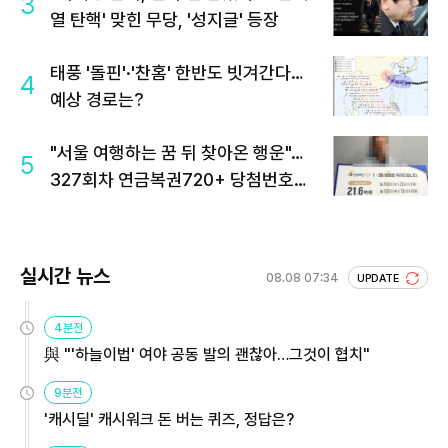
3
열 탄핵' 맞힌 무당, '성지글' 등장
태풍 '돌핀'·'찬홈' 한반도 빗겨간다…
4
예상 경로는?
"서울 여행하는 꿈 뒤 찾아온 행운"…
5
327회차 연금복권720+ 당첨번호조
회 주목
실시간 뉴스
08.08 07:34
UPDATE
4분전
與 "'하늘이법' 여야 공동 발의 괜찮아…그것이 협치"
9분전
'캐시딜' 캐시워크 돈 버는 퀴즈, 정답은?