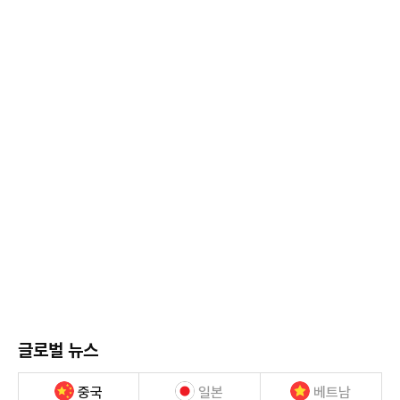
글로벌 뉴스
중국
일본
베트남