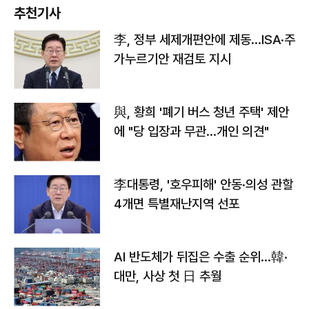
추천기사
李, 정부 세제개편안에 제동…ISA·주
가누르기안 재검토 지시
與, 황희 '폐기 버스 청년 주택' 제안
에 "당 입장과 무관…개인 의견"
李대통령, '호우피해' 안동·의성 관할
4개면 특별재난지역 선포
AI 반도체가 뒤집은 수출 순위…韓·
대만, 사상 첫 日 추월