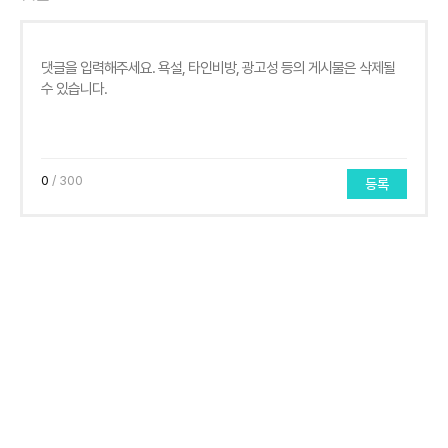
0
/ 300
등록