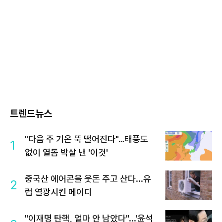
트렌드뉴스
"다음 주 기온 뚝 떨어진다"…태풍도
1
없이 열돔 박살 낸 '이것'
중국산 에어콘을 웃돈 주고 산다...유
2
럽 열광시킨 메이디
"이재명 탄핵, 얼마 안 남았다"...'윤석