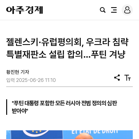
로
아
그
검
전
주
인
색
체
경
메
제
뉴
젤렌스키·유럽평의회, 우크라 침략
특별재판소 설립 합의…푸틴 겨냥
황진현 기자
공
텍
입력 2025-06-26 11:10
유
스
트
크
기
"푸틴 대통령 포함한 모든 러시아 전범 정의의 심판
받아야"