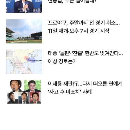
신동엽, 무슨 일이길래?
프로야구, 주말까지 전 경기 취소…
11일 재개·오후 7시 경기 시작
태풍 '돌핀'·'찬홈' 한반도 빗겨간다…
예상 경로는?
이재룡 재판行…다시 떠오른 연예계
'사고 후 미조치' 사례