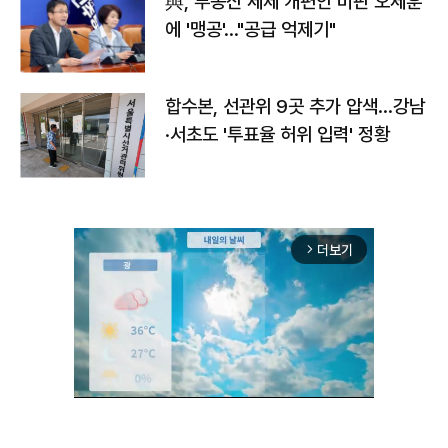
與, 부동산 세제 개편안 비판 오세훈
에 '맹공'…"공급 억제기"
합수본, 선관위 9곳 추가 압색…강남
·서초도 '투표율 허위 입력' 정황
더보기
arrow_forward_ios