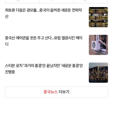
희토류 다음은 광모듈…중국이 움켜쥔 새로운 전략자
산
중국산 에어콘을 웃돈 주고 산다...유럽 열광시킨 메이
디
스티븐 로치 '과거의 홍콩'은 끝났지만 '새로운 홍콩'은
진행중
중국뉴스
더보기