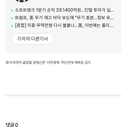
소프트뱅크 1분기 순익 3조1400억원…인텔 투자가 실적 견인
트럼프, 美 무기 재고 바닥 보도에 "무기 충분…정보 유출자에 장기형"
[종합] 미중 무역전쟁 다시 불붙나…美, 이번에는 폴리실리콘 관세 15% 추진
기자의 다른기사
©'5개국어 글로벌 경제신문' 아주경제. 무단전재·재배포 금지
댓글
0