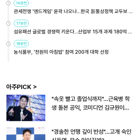
14분전
관세전쟁 '엔드게임' 윤곽 나오나…한국 新통상정책 교두보 활
용해야
17분전
섬유패션 글로벌 경쟁력 키운다…산업부 15개 과제 180억 지
원
18분전
농식품부, '천원의 아침밥' 참여 200개 대학 선정
아주PICK >
"속옷 빨고 졸업식까지"…근육병 학
생 돌본 공익, 코미디언 김규원이었
다
"경솔한 언행 깊이 반성"…고개 숙인