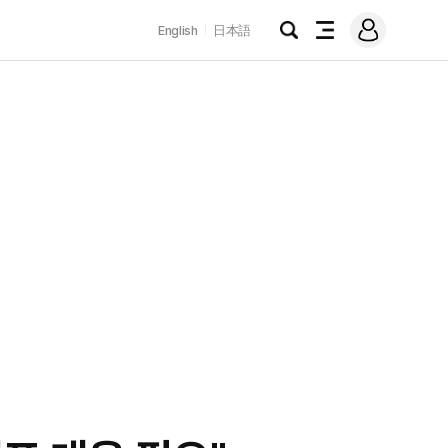
로
English
日本語
그
검
전
인
색
체
메
뉴