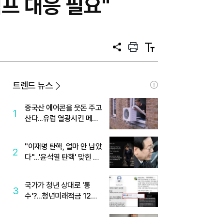
럼프 대응 필요"
공
프
텍
유
린
스
트
트
크
기
트렌드 뉴스
중국산 에어콘을 웃돈 주고
1
산다...유럽 열광시킨 메이
디
"이재명 탄핵, 얼마 안 남았
2
다"...'윤석열 탄핵' 맞힌 무
당, '성지글' 등장
국가가 청년 상대로 '통
3
수'?...청년미래적금 12%
준다더니 "응, 오류야"