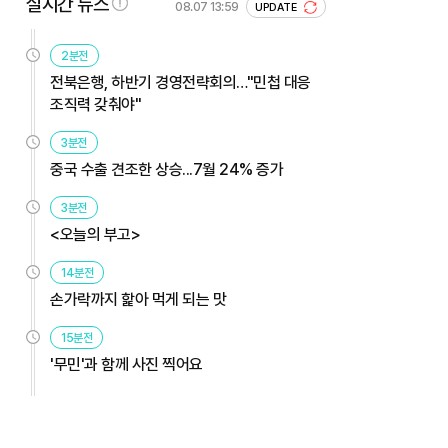
실시간 뉴스
08.07 13:59
UPDATE
2분전
전북은행, 하반기 경영전략회의…"민첩 대응
조직력 갖춰야"
3분전
중국 수출 견조한 상승...7월 24% 증가
3분전
<오늘의 부고>
14분전
손가락까지 핥아 먹게 되는 맛
15분전
'무민'과 함께 사진 찍어요