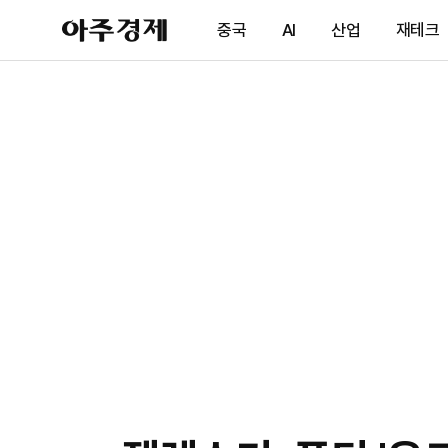
아
중국
AI
산업
재테크
주
경
제