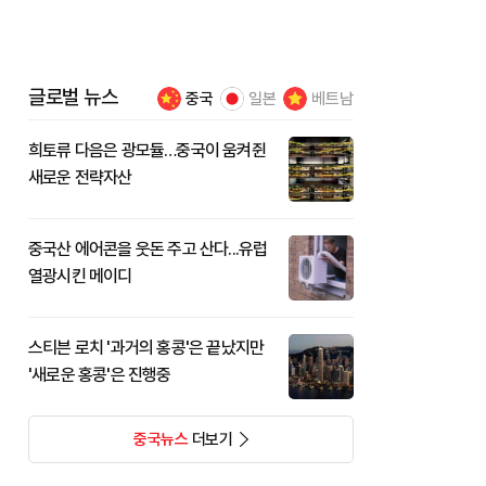
글로벌 뉴스
중국
일본
베트남
희토류 다음은 광모듈…중국이 움켜쥔
새로운 전략자산
중국산 에어콘을 웃돈 주고 산다...유럽
열광시킨 메이디
스티븐 로치 '과거의 홍콩'은 끝났지만
'새로운 홍콩'은 진행중
중국뉴스
더보기