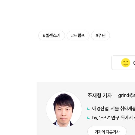
#젤렌스키
#트럼프
#푸틴
조재형 기자
grind@
애경산업, 서울 취약계층
hy, 'HP7' 연구 위
기자의 다른기사