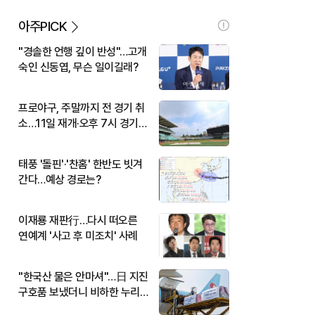
아주PICK
"경솔한 언행 깊이 반성"…고개
숙인 신동엽, 무슨 일이길래?
프로야구, 주말까지 전 경기 취
소…11일 재개·오후 7시 경기
시작
태풍 '돌핀'·'찬홈' 한반도 빗겨
간다…예상 경로는?
이재룡 재판行…다시 떠오른
연예계 '사고 후 미조치' 사례
"한국산 물은 안마셔"…日 지진
구호품 보냈더니 비하한 누리
꾼