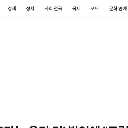
경제
정치
사회·전국
국제
포토
문화·연예