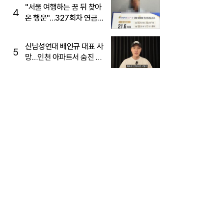
"서울 여행하는 꿈 뒤 찾아
4
온 행운"…327회차 연금
복권720+ 당첨번호조회
주목
신남성연대 배인규 대표 사
5
망…인천 아파트서 숨진 채
발견