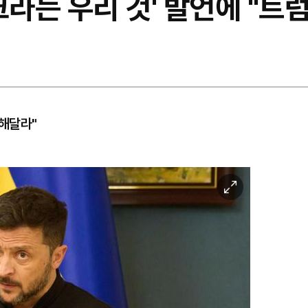
크라는 우리 것' 발언에 "트
원해달라"
이
미
지
확
대