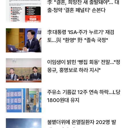
李 "결혼, 희망찬 새 출발돼야"… 대
출·청약 '결혼 페널티' 손본다
李대통령 'ISA·주가 누르기' 재검
토…與 "환영" 野 "졸속 국정"
이임생이 밝힌 '빵집 회동' 전말…"정
몽규, 홍명보로 하라 지시"
주유소 기름값 12주 연속 하락…L당
1800원대 유지
불볕더위에 온열질환자 202명 발