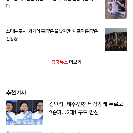
디
스티븐 로치 '과거의 홍콩'은 끝났지만 '새로운 홍콩'은
진행중
중국뉴스
더보기
추천기사
김민석, 제주·인천서 정청래 누르고
2승째…2대1 구도 완성