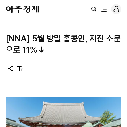
로
아
그
검
전
주
인
색
체
경
메
제
뉴
[NNA] 5월 방일 홍콩인, 지진 소문
으로 11%↓
공
텍
유
스
트
크
기