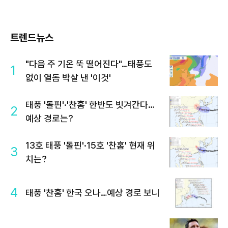
트렌드뉴스
"다음 주 기온 뚝 떨어진다"…태풍도
1
없이 열돔 박살 낸 '이것'
태풍 '돌핀'·'찬홈' 한반도 빗겨간다…
2
예상 경로는?
13호 태풍 '돌핀'·15호 '찬홈' 현재 위
3
치는?
4
태풍 '찬홈' 한국 오나…예상 경로 보니