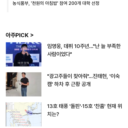
농식품부, '천원의 아침밥' 참여 200개 대학 선정
아주PICK >
임영웅, 데뷔 10주년…"난 늘 부족한
사람이었다"
"광고주들이 찾아줘"…진태현, '이숙
캠' 하차 후 근황 공개
13호 태풍 '돌핀'·15호 '찬홈' 현재 위
치는?