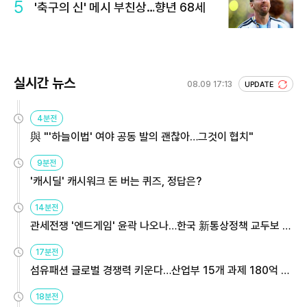
5
'축구의 신' 메시 부친상…향년 68세
실시간 뉴스
08.09 17:13
UPDATE
4분전
與 "'하늘이법' 여야 공동 발의 괜찮아…그것이 협치"
9분전
'캐시딜' 캐시워크 돈 버는 퀴즈, 정답은?
14분전
관세전쟁 '엔드게임' 윤곽 나오나…한국 新통상정책 교두보 활
용해야
17분전
섬유패션 글로벌 경쟁력 키운다…산업부 15개 과제 180억 지
원
18분전