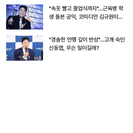
"속옷 빨고 졸업식까지"…근육병 학
생 돌본 공익, 코미디언 김규원이었
다
"경솔한 언행 깊이 반성"…고개 숙인
신동엽, 무슨 일이길래?