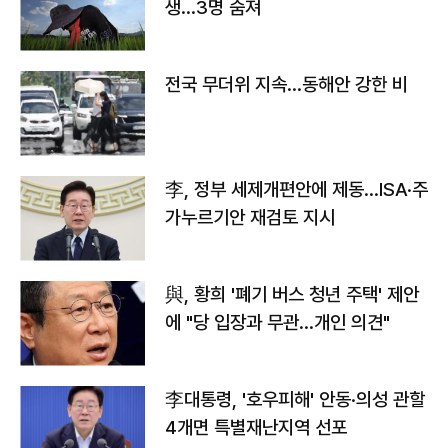
생…3명 숨져
전국 무더위 지속…동해안 강한 비
李, 정부 세제개편안에 제동…ISA·주
가누르기안 재검토 지시
與, 황희 '폐기 버스 청년 주택' 제안
에 "당 입장과 무관…개인 의견"
李대통령, '호우피해' 안동·의성 관할
4개면 특별재난지역 선포