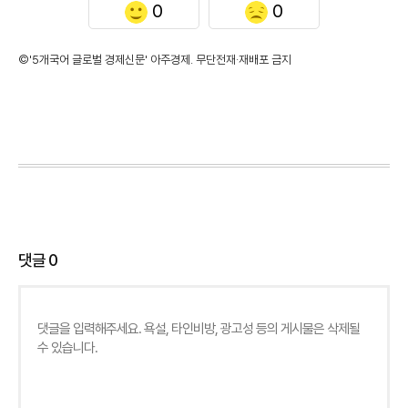
0
0
©'5개국어 글로벌 경제신문' 아주경제. 무단전재·재배포 금지
댓글
0