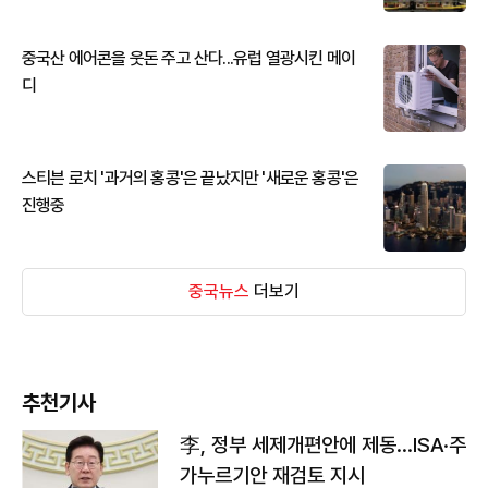
중국산 에어콘을 웃돈 주고 산다...유럽 열광시킨 메이
디
스티븐 로치 '과거의 홍콩'은 끝났지만 '새로운 홍콩'은
진행중
중국뉴스
더보기
추천기사
李, 정부 세제개편안에 제동…ISA·주
가누르기안 재검토 지시