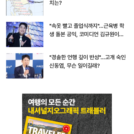
치는?
"속옷 빨고 졸업식까지"…근육병 학
생 돌본 공익, 코미디언 김규원이었
다
"경솔한 언행 깊이 반성"…고개 숙인
신동엽, 무슨 일이길래?