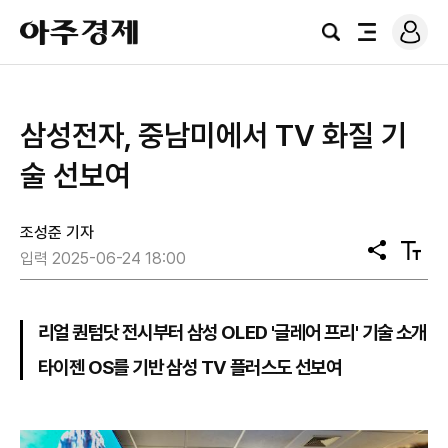
로
아
그
검
전
주
인
색
체
경
메
제
뉴
삼성전자, 중남미에서 TV 화질 기
술 선보여
조성준 기자
공
텍
입력 2025-06-24 18:00
유
스
트
크
기
리얼 퀀텀닷 전시부터 삼성 OLED '글레어 프리' 기술 소개
타이젠 OS를 기반 삼성 TV 플러스도 선보여