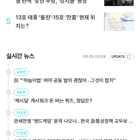
열 탄핵' 맞힌 무당, '성지글' 등장
13호 태풍 '돌핀'·15호 '찬홈' 현재 위
5
치는?
실시간 뉴스
08.09 04:08
UPDATE
4분전
與 "'하늘이법' 여야 공동 발의 괜찮아…그것이 협치"
9분전
'캐시딜' 캐시워크 돈 버는 퀴즈, 정답은?
14분전
관세전쟁 '엔드게임' 윤곽 나오나…한국 新통상정책 교두보 활
용해야
17분전