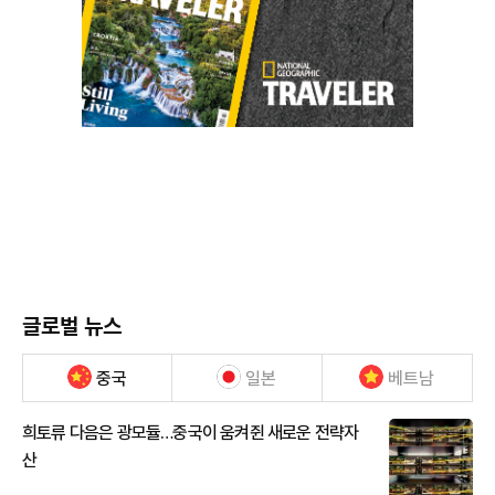
글로벌 뉴스
중국
일본
베트남
희토류 다음은 광모듈…중국이 움켜쥔 새로운 전략자
산