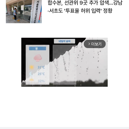
합수본, 선관위 9곳 추가 압색…강남
·서초도 '투표율 허위 입력' 정황
더보기
arrow_forward_ios
Mute