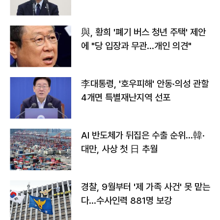
與, 황희 '폐기 버스 청년 주택' 제안
에 "당 입장과 무관…개인 의견"
李대통령, '호우피해' 안동·의성 관할
4개면 특별재난지역 선포
AI 반도체가 뒤집은 수출 순위…韓·
대만, 사상 첫 日 추월
경찰, 9월부터 '제 가족 사건' 못 맡는
다…수사인력 881명 보강