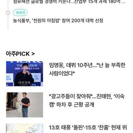
섬유패션 글로벌 경쟁력 키운다…산업부 15개 과제 180억 지
원
18분전
농식품부, '천원의 아침밥' 참여 200개 대학 선정
아주PICK >
임영웅, 데뷔 10주년…"난 늘 부족한
사람이었다"
"광고주들이 찾아줘"…진태현, '이숙
캠' 하차 후 근황 공개
13호 태풍 '돌핀'·15호 '찬홈' 현재 위