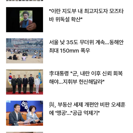
"이란 지도부 내 최고지도자 모즈타
바 위독설 확산"
서울 낮 35도 무더위 계속…동해안
최대 150㎜ 폭우
李대통령 "군, 내란 이후 신뢰 회복
해야…지휘부 헌신해달라"
與, 부동산 세제 개편안 비판 오세훈
에 '맹공'…"공급 억제기"