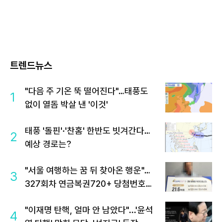
트렌드뉴스
"다음 주 기온 뚝 떨어진다"…태풍도
1
없이 열돔 박살 낸 '이것'
태풍 '돌핀'·'찬홈' 한반도 빗겨간다…
2
예상 경로는?
"서울 여행하는 꿈 뒤 찾아온 행운"…
3
327회차 연금복권720+ 당첨번호조
회 주목
"이재명 탄핵, 얼마 안 남았다"...'윤석
4