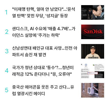
"이재명 탄핵, 얼마 안 남았다"...'윤석
1
열 탄핵' 맞힌 무당, '성지글' 등장
샌디스크, AI 수요에 '매출 4.7배'…가
2
이던스 실망에 '주가는 하락'
신남성연대 배인규 대표 사망…인천 아
3
파트서 숨진 채 발견
국가가 청년 상대로 '통수'?...청년미
4
래적금 12% 준다더니 "응, 오류야"
중국산 에어콘을 웃돈 주고 산다...유
5
럽 열광시킨 메이디