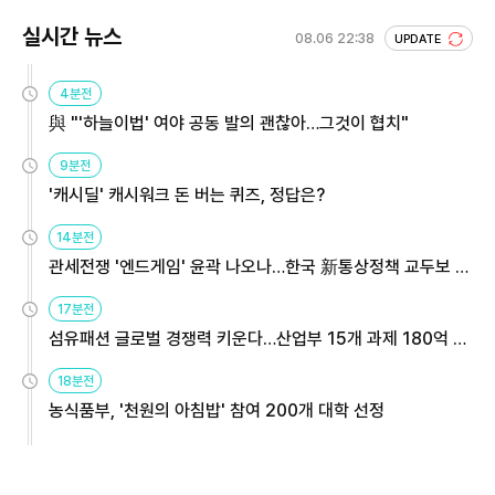
실시간 뉴스
08.06 22:38
UPDATE
4분전
與 "'하늘이법' 여야 공동 발의 괜찮아…그것이 협치"
9분전
'캐시딜' 캐시워크 돈 버는 퀴즈, 정답은?
14분전
관세전쟁 '엔드게임' 윤곽 나오나…한국 新통상정책 교두보 활
용해야
17분전
섬유패션 글로벌 경쟁력 키운다…산업부 15개 과제 180억 지
원
18분전
농식품부, '천원의 아침밥' 참여 200개 대학 선정