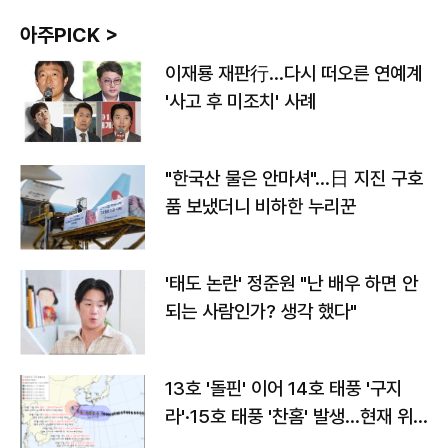
아주PICK >
이재룡 재판行…다시 떠오른 연예계
'사고 후 미조치' 사례
"한국산 물은 안마셔"…日 지진 구호
품 보냈더니 비하한 누리꾼
'태도 논란' 정준원 "난 배우 하면 안
되는 사람인가? 생각 했다"
13호 '돌핀' 이어 14호 태풍 '구지
라'·15호 태풍 '찬홈' 발생…현재 위
치와 이동경로는?