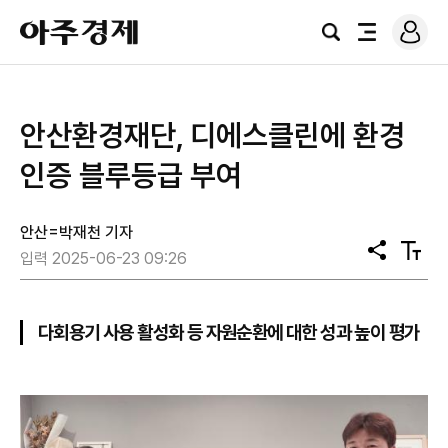
로
아
그
검
전
주
인
색
체
경
메
제
뉴
안산환경재단, 디에스클린에 환경
인증 블루등급 부여
안산=박재천 기자
공
텍
입력 2025-06-23 09:26
유
스
트
크
기
다회용기 사용 활성화 등 자원순환에 대한 성과 높이 평가