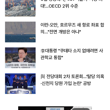
대'…OECD 2위 수준
이란·오만, 호르무즈 새 항로 좌표 합
의…"전면 개방은 아냐"
李대통령 "쿠데타 소지 없애려면 사
관학교 통합"
與 전당대회 2차 토론회…'탈당 의혹
·신천지 당원 가입 논란' 공방