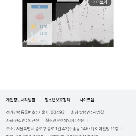
더보기
arrow_forward_ios
Unmute
개인정보처리방침
청소년보호정책
사이트맵
정기간행등록번호 : 서울 아 00493
회장·발행인 : 곽영길
사장·편집인 : 임규진
청소년보호책임자 : 전운
주소 : 서울특별시 종로구 종로 1길 42(수송동 146-1) 이마빌딩 11층