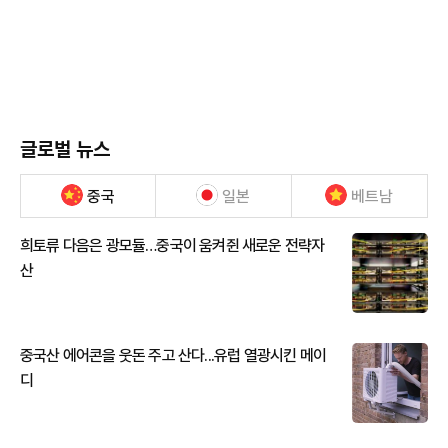
글로벌 뉴스
중국
일본
베트남
희토류 다음은 광모듈…중국이 움켜쥔 새로운 전략자
산
중국산 에어콘을 웃돈 주고 산다...유럽 열광시킨 메이
디