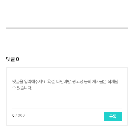
댓글
0
0
/ 300
등록