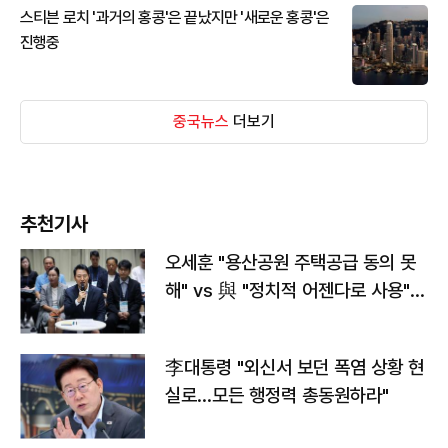
스티븐 로치 '과거의 홍콩'은 끝났지만 '새로운 홍콩'은
진행중
중국뉴스
더보기
추천기사
오세훈 "용산공원 주택공급 동의 못
해" vs 與 "정치적 어젠다로 사용"
맞불
李대통령 "외신서 보던 폭염 상황 현
실로…모든 행정력 총동원하라"