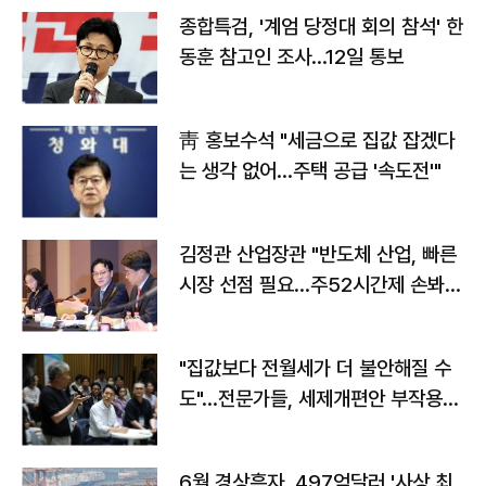
종합특검, '계엄 당정대 회의 참석' 한
동훈 참고인 조사...12일 통보
靑 홍보수석 "세금으로 집값 잡겠다
는 생각 없어…주택 공급 '속도전'"
김정관 산업장관 "반도체 산업, 빠른
시장 선점 필요…주52시간제 손봐
야"
"집값보다 전월세가 더 불안해질 수
도"…전문가들, 세제개편안 부작용
우려
6월 경상흑자, 497억달러 '사상 최