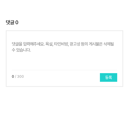
댓글
0
0
/ 300
등록