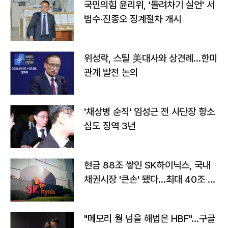
국민의힘 윤리위, '돌려차기 실언' 서
범수·진종오 징계절차 개시
위성락, 스틸 美대사와 상견례…한미
관계 발전 논의
'채상병 순직' 임성근 전 사단장 항소
심도 징역 3년
현금 88조 쌓인 SK하이닉스, 국내
채권시장 '큰손' 됐다…최대 40조 투
자
"메모리 월 넘을 해법은 HBF"…구글