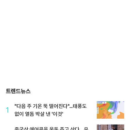
트렌드뉴스
"다음 주 기온 뚝 떨어진다"…태풍도
1
없이 열돔 박살 낸 '이것'
중국산 에어콘을 웃돈 주고 산다...유