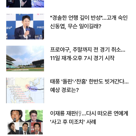
다
"경솔한 언행 깊이 반성"…고개 숙인
신동엽, 무슨 일이길래?
프로야구, 주말까지 전 경기 취소…
11일 재개·오후 7시 경기 시작
태풍 '돌핀'·'찬홈' 한반도 빗겨간다…
예상 경로는?
이재룡 재판行…다시 떠오른 연예계
'사고 후 미조치' 사례