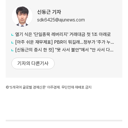
신동근 기자
sdk6425@ajunews.com
열기 식은 '단일종목 레버리지' 거래대금 첫 1조 아래로
[아주 쉬운 재무제표] PBR이 뭐길래…정부가 '주가 누르기'에 칼 빼든 이유
[신동근의 증시 한 컷] "못 사서 불안"에서 "안 사서 다행"으로…증시 덮친 '조모'
기자의 다른기사
©'5개국어 글로벌 경제신문' 아주경제. 무단전재·재배포 금지