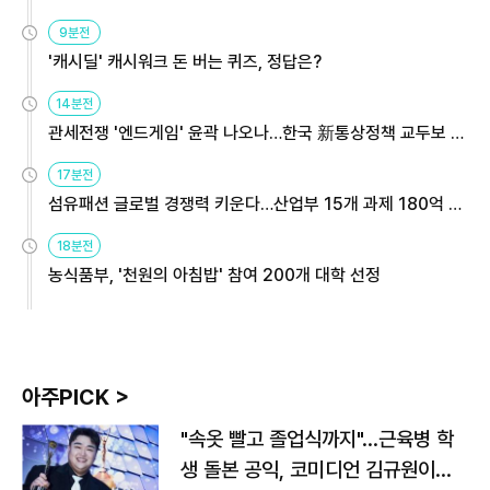
9분전
'캐시딜' 캐시워크 돈 버는 퀴즈, 정답은?
14분전
관세전쟁 '엔드게임' 윤곽 나오나…한국 新통상정책 교두보 활
용해야
17분전
섬유패션 글로벌 경쟁력 키운다…산업부 15개 과제 180억 지
원
18분전
농식품부, '천원의 아침밥' 참여 200개 대학 선정
아주PICK >
"속옷 빨고 졸업식까지"…근육병 학
생 돌본 공익, 코미디언 김규원이었