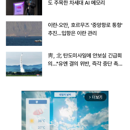
도 주목한 차세대 AI 메모리
이란·오만, 호르무즈 '중앙항로 통항'
추진…입항은 이란 관리
靑, 北 탄도미사일에 안보실 긴급회
의…"유엔 결의 위반, 즉각 중단 촉
구"
더보기
arrow_forward_ios