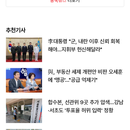
중국뉴스
더보기
추천기사
李대통령 "군, 내란 이후 신뢰 회복
해야…지휘부 헌신해달라"
與, 부동산 세제 개편안 비판 오세훈
에 '맹공'…"공급 억제기"
합수본, 선관위 9곳 추가 압색…강남
·서초도 '투표율 허위 입력' 정황