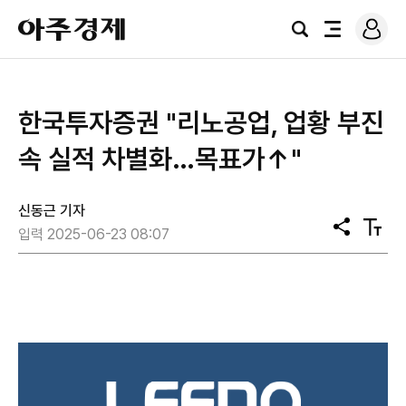
로
아
그
검
전
주
인
색
체
경
메
제
뉴
한국투자증권 "리노공업, 업황 부진
속 실적 차별화…목표가↑"
신동근 기자
공
텍
입력 2025-06-23 08:07
유
스
트
크
기