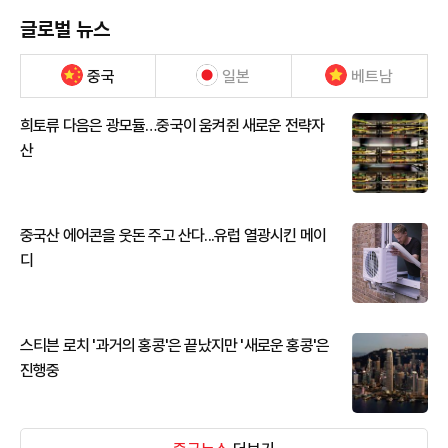
글로벌 뉴스
중국
일본
베트남
희토류 다음은 광모듈…중국이 움켜쥔 새로운 전략자
산
중국산 에어콘을 웃돈 주고 산다...유럽 열광시킨 메이
디
스티븐 로치 '과거의 홍콩'은 끝났지만 '새로운 홍콩'은
진행중