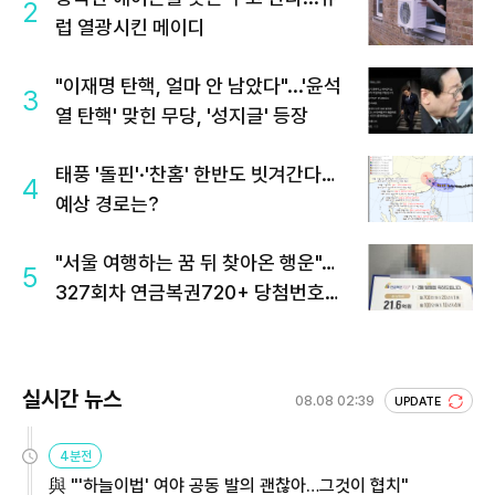
2
럽 열광시킨 메이디
"이재명 탄핵, 얼마 안 남았다"...'윤석
3
열 탄핵' 맞힌 무당, '성지글' 등장
태풍 '돌핀'·'찬홈' 한반도 빗겨간다…
4
예상 경로는?
"서울 여행하는 꿈 뒤 찾아온 행운"…
5
327회차 연금복권720+ 당첨번호조
회 주목
실시간 뉴스
08.08 02:39
UPDATE
4분전
與 "'하늘이법' 여야 공동 발의 괜찮아…그것이 협치"