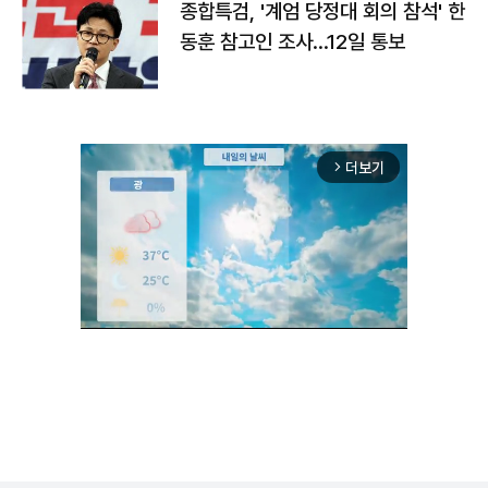
종합특검, '계엄 당정대 회의 참석' 한
동훈 참고인 조사...12일 통보
더보기
arrow_forward_ios
Unmute