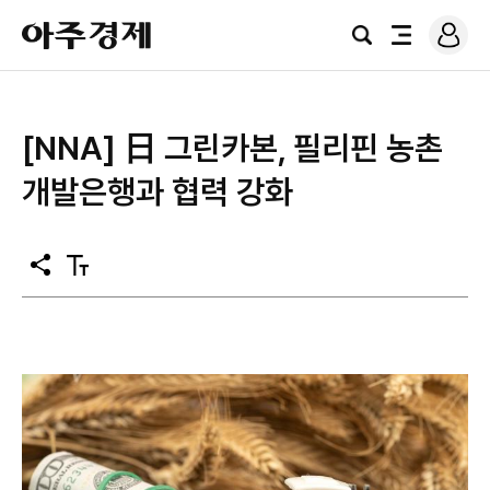
로
아
그
검
전
주
인
색
체
경
메
제
뉴
[NNA] 日 그린카본, 필리핀 농촌
개발은행과 협력 강화
공
텍
유
스
트
크
기