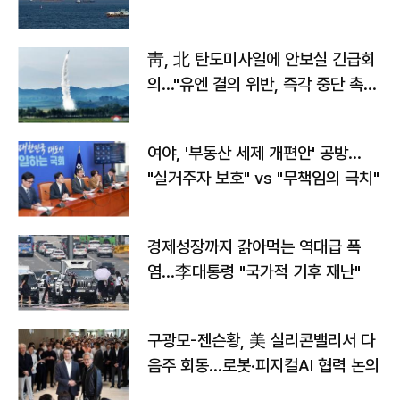
靑, 北 탄도미사일에 안보실 긴급회
의…"유엔 결의 위반, 즉각 중단 촉
구"
여야, '부동산 세제 개편안' 공방…
"실거주자 보호" vs "무책임의 극치"
경제성장까지 갉아먹는 역대급 폭
염…李대통령 "국가적 기후 재난"
구광모-젠슨황, 美 실리콘밸리서 다
음주 회동…로봇·피지컬AI 협력 논의