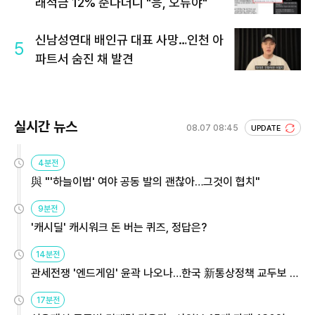
래적금 12% 준다더니 "응, 오류야"
신남성연대 배인규 대표 사망…인천 아
5
파트서 숨진 채 발견
실시간 뉴스
08.07 08:45
UPDATE
4분전
與 "'하늘이법' 여야 공동 발의 괜찮아…그것이 협치"
9분전
'캐시딜' 캐시워크 돈 버는 퀴즈, 정답은?
14분전
관세전쟁 '엔드게임' 윤곽 나오나…한국 新통상정책 교두보 활
용해야
17분전