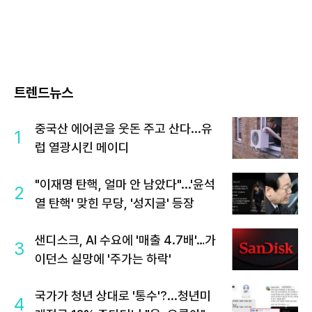
트렌드뉴스
중국산 에어콘을 웃돈 주고 산다...유
1
럽 열광시킨 메이디
"이재명 탄핵, 얼마 안 남았다"...'윤석
2
열 탄핵' 맞힌 무당, '성지글' 등장
샌디스크, AI 수요에 '매출 4.7배'…가
3
이던스 실망에 '주가는 하락'
국가가 청년 상대로 '통수'?...청년미
4