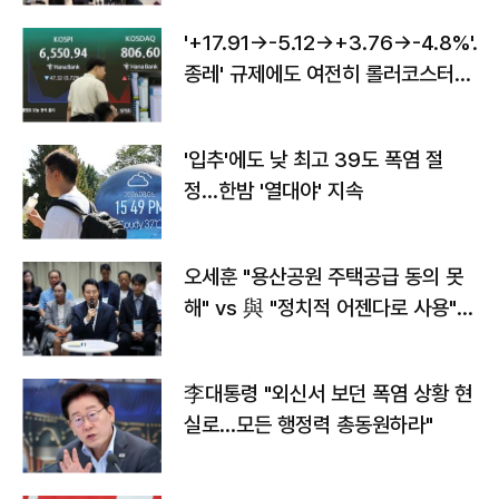
'+17.91→-5.12→+3.76→-4.8%'…'
종레' 규제에도 여전히 롤러코스터
타는 코스피
'입추'에도 낮 최고 39도 폭염 절
정…한밤 '열대야' 지속
오세훈 "용산공원 주택공급 동의 못
해" vs 與 "정치적 어젠다로 사용"
맞불
李대통령 "외신서 보던 폭염 상황 현
실로…모든 행정력 총동원하라"