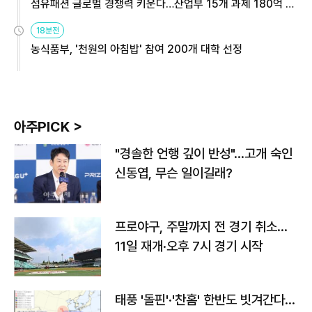
섬유패션 글로벌 경쟁력 키운다…산업부 15개 과제 180억 지
원
18분전
농식품부, '천원의 아침밥' 참여 200개 대학 선정
아주PICK >
"경솔한 언행 깊이 반성"…고개 숙인
신동엽, 무슨 일이길래?
프로야구, 주말까지 전 경기 취소…
11일 재개·오후 7시 경기 시작
태풍 '돌핀'·'찬홈' 한반도 빗겨간다…