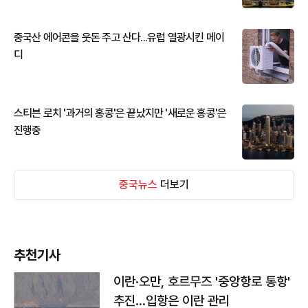
중국산 에어콘을 웃돈 주고 산다...유럽 열광시킨 메이
디
스티븐 로치 '과거의 홍콩'은 끝났지만 '새로운 홍콩'은
진행중
중국뉴스
더보기
추천기사
이란·오만, 호르무즈 '중앙항로 통항'
추진…입항은 이란 관리