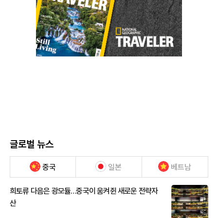
글로벌 뉴스
중국
일본
베트남
희토류 다음은 광모듈…중국이 움켜쥔 새로운 전략자
산