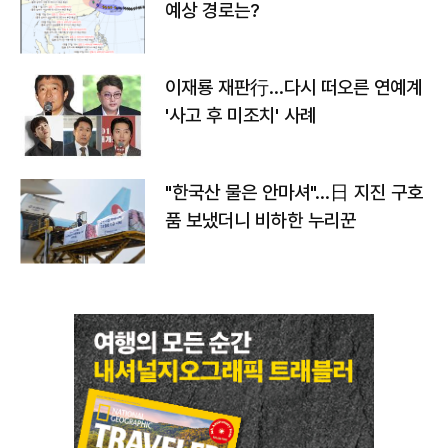
예상 경로는?
이재룡 재판行…다시 떠오른 연예계
'사고 후 미조치' 사례
"한국산 물은 안마셔"…日 지진 구호
품 보냈더니 비하한 누리꾼