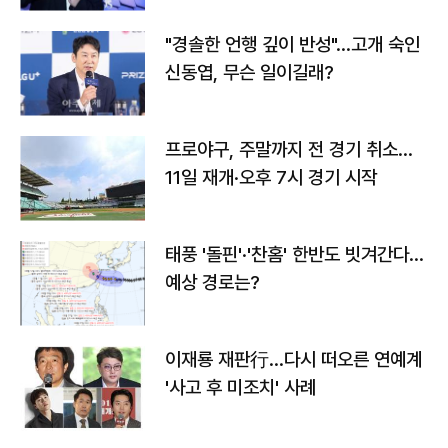
"경솔한 언행 깊이 반성"…고개 숙인
신동엽, 무슨 일이길래?
프로야구, 주말까지 전 경기 취소…
11일 재개·오후 7시 경기 시작
태풍 '돌핀'·'찬홈' 한반도 빗겨간다…
예상 경로는?
이재룡 재판行…다시 떠오른 연예계
'사고 후 미조치' 사례