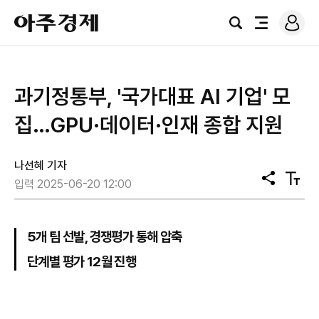
로
아
그
검
전
주
인
색
체
경
메
제
뉴
과기정통부, '국가대표 AI 기업' 모
집…GPU·데이터·인재 종합 지원
나선혜 기자
공
텍
입력 2025-06-20 12:00
유
스
트
크
기
5개 팀 선발, 경쟁평가 통해 압축
단계별 평가 12월 진행