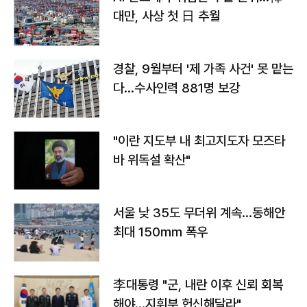
대만, 사상 첫 日 추월
경찰, 9월부터 '제 가족 사건' 못 맡는
다…수사인력 881명 보강
"이란 지도부 내 최고지도자 모즈타
바 위독설 확산"
서울 낮 35도 무더위 계속…동해안
최대 150㎜ 폭우
李대통령 "군, 내란 이후 신뢰 회복
해야…지휘부 헌신해달라"