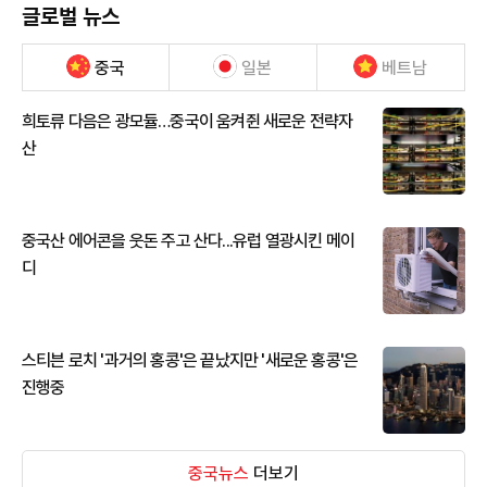
글로벌 뉴스
중국
일본
베트남
희토류 다음은 광모듈…중국이 움켜쥔 새로운 전략자
산
중국산 에어콘을 웃돈 주고 산다...유럽 열광시킨 메이
디
스티븐 로치 '과거의 홍콩'은 끝났지만 '새로운 홍콩'은
진행중
중국뉴스
더보기