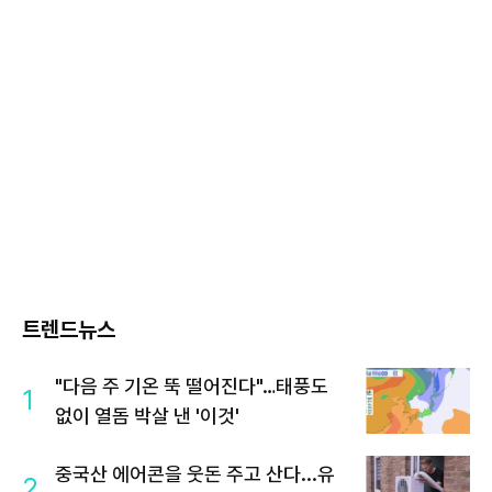
트렌드뉴스
"다음 주 기온 뚝 떨어진다"…태풍도
1
없이 열돔 박살 낸 '이것'
중국산 에어콘을 웃돈 주고 산다...유
2