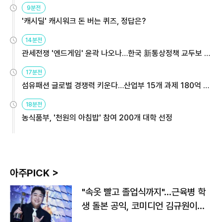
9분전
'캐시딜' 캐시워크 돈 버는 퀴즈, 정답은?
14분전
관세전쟁 '엔드게임' 윤곽 나오나…한국 新통상정책 교두보 활
용해야
17분전
섬유패션 글로벌 경쟁력 키운다…산업부 15개 과제 180억 지
원
18분전
농식품부, '천원의 아침밥' 참여 200개 대학 선정
아주PICK >
"속옷 빨고 졸업식까지"…근육병 학
생 돌본 공익, 코미디언 김규원이었
다