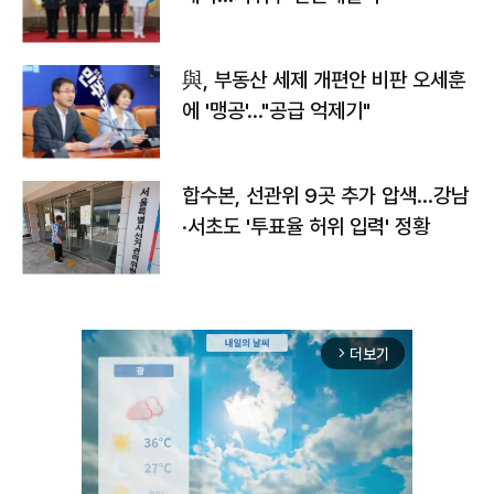
與, 부동산 세제 개편안 비판 오세훈
에 '맹공'…"공급 억제기"
합수본, 선관위 9곳 추가 압색…강남
·서초도 '투표율 허위 입력' 정황
더보기
arrow_forward_ios