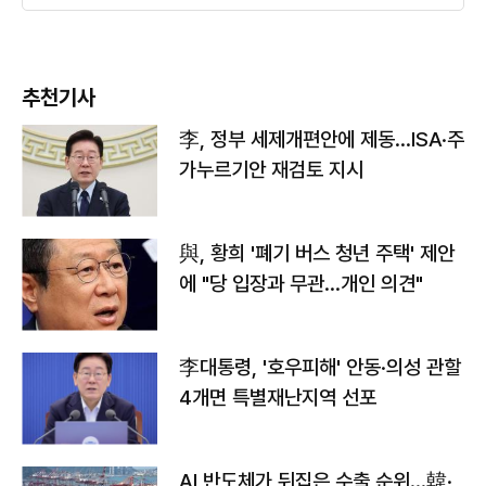
추천기사
李, 정부 세제개편안에 제동…ISA·주
가누르기안 재검토 지시
與, 황희 '폐기 버스 청년 주택' 제안
에 "당 입장과 무관…개인 의견"
李대통령, '호우피해' 안동·의성 관할
4개면 특별재난지역 선포
AI 반도체가 뒤집은 수출 순위…韓·