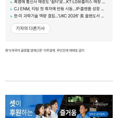
폭염에 통신사 매장도 '쉼터'로…KT·LG유플러스 매장 개방
CJ ENM, 티빙 첫 흑자에 반등 시동…IP·플랫폼 성장 가속
한·미 과학기술 역량 결집…'UKC 2026' 美 올랜도서 개막
기자의 다른기사
©'5개국어 글로벌 경제신문' 아주경제. 무단전재·재배포 금지