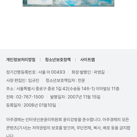
Unmute
개인정보처리방침
청소년보호정책
사이트맵
정기간행등록번호 : 서울 아 00493
회장·발행인 : 곽영길
사장·편집인 : 임규진
청소년보호책임자 : 전운
주소 : 서울특별시 종로구 종로 1길 42(수송동 146-1) 이마빌딩 11층
전화 : 02-767-1500
발행일자 : 2007년 11월 15일
등록일자 : 2008년 01월10일
아주경제는 인터넷신문윤리위원회 윤리강령을 준수합니다. 아주경제의 모든
콘텐츠(기사)는 저작권법의 보호를 받으며, 무단전재, 복사, 배포 등을 금지합
니다.