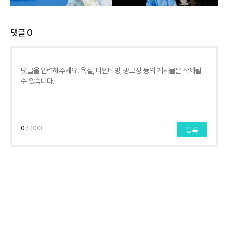
댓글
0
0
/ 300
등록