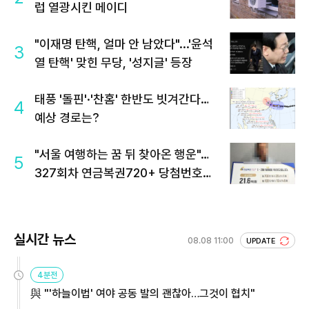
럽 열광시킨 메이디
"이재명 탄핵, 얼마 안 남았다"...'윤석
3
열 탄핵' 맞힌 무당, '성지글' 등장
태풍 '돌핀'·'찬홈' 한반도 빗겨간다…
4
예상 경로는?
"서울 여행하는 꿈 뒤 찾아온 행운"…
5
327회차 연금복권720+ 당첨번호조
회 주목
실시간 뉴스
08.08 11:00
UPDATE
4분전
與 "'하늘이법' 여야 공동 발의 괜찮아…그것이 협치"