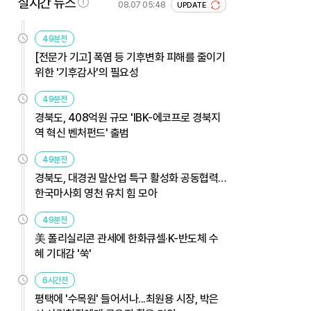
실시간 뉴스
08.07 05:48
UPDATE
49분전
[전문가 기고] 폭염 등 기후변화 피해를 줄이기
위한 '기후감사'의 필요성
49분전
경북도, 408억원 규모 'IBK-에코프로 경북지
역 혁신 벤처펀드' 출범
49분전
경북도, 대경권 말산업 특구 활성화 공동협력…
한국마사회 영천 유치 힘 모아
49분전
美 폴리실리콘 관세에 한화큐셀·K-반도체 수
혜 기대감 '쑥'
6시간전
평택에 '수목원' 들어서나...최원용 시장, 박은