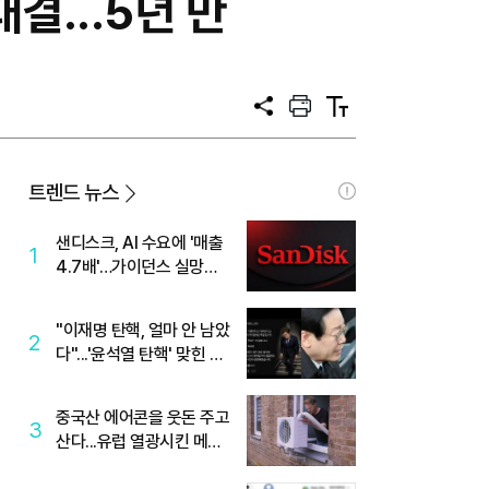
결...5년 만
공
프
텍
유
린
스
트
트
크
기
트렌드 뉴스
샌디스크, AI 수요에 '매출
1
4.7배'…가이던스 실망에
'주가는 하락'
"이재명 탄핵, 얼마 안 남았
2
다"...'윤석열 탄핵' 맞힌 무
당, '성지글' 등장
중국산 에어콘을 웃돈 주고
3
산다...유럽 열광시킨 메이
디