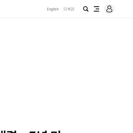
로
English
日本語
그
검
전
인
색
체
메
뉴