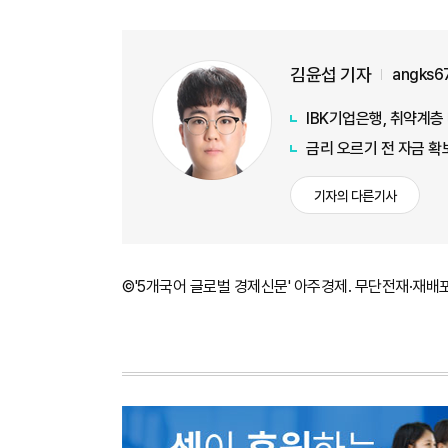
김윤섭 기자
angks6
IBK기업은행, 취약계층
금리 오르기 전 자금 확
기자의 다른기사
©'5개국어 글로벌 경제신문' 아주경제. 무단전재·재배