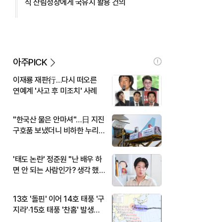
식 산림청장에게 국유지 활용 건의
아주PICK
이재룡 재판行…다시 떠오른
연예계 '사고 후 미조치' 사례
"한국산 물은 안마셔"…日 지진
구호품 보냈더니 비하한 누리
꾼
'태도 논란' 정준원 "난 배우 하
면 안 되는 사람인가? 생각 했
다"
13호 '돌핀' 이어 14호 태풍 '구
지라'·15호 태풍 '찬홈' 발생…
현재 위치와 이동경로는?