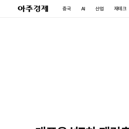
아
중국
AI
산업
재테크
주
경
제