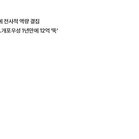
에 전사적 역량 결집
.개포우성 1년만에 12억 '뚝'