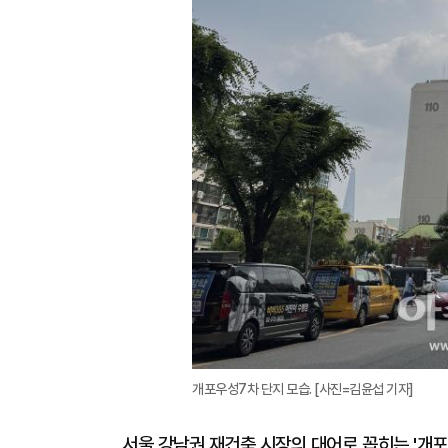
개포우성7차 단지 모습. [사진=김윤섭 기자]
서울 강남권 재건축 시장의 대어로 꼽히는 '개