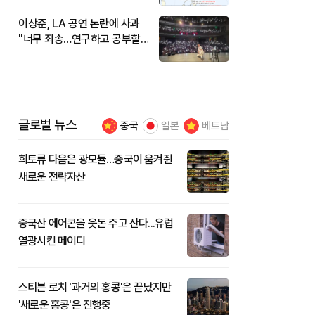
이상준, LA 공연 논란에 사과
"너무 죄송…연구하고 공부할
것"
글로벌 뉴스
중국
일본
베트남
희토류 다음은 광모듈…중국이 움켜쥔
새로운 전략자산
중국산 에어콘을 웃돈 주고 산다...유럽
열광시킨 메이디
스티븐 로치 '과거의 홍콩'은 끝났지만
'새로운 홍콩'은 진행중