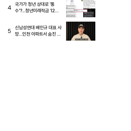
국가가 청년 상대로 '통
4
수'?...청년미래적금 12%
준다더니 "응, 오류야"
신남성연대 배인규 대표 사
5
망…인천 아파트서 숨진 채
발견