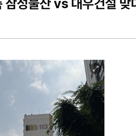
삼성물산 vs 대우건설 맞대
이
미
지
확
대