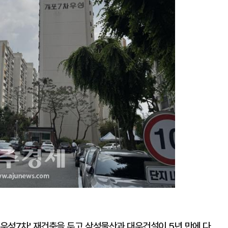
포우성7차' 재건축을 두고 삼성물산과 대우건설이 5년 만에 다