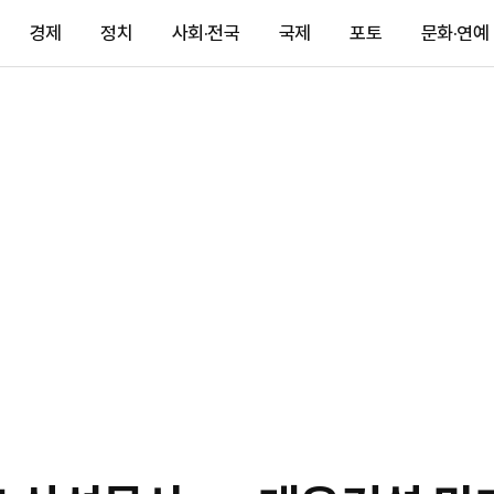
경제
정치
사회·전국
국제
포토
문화·연예