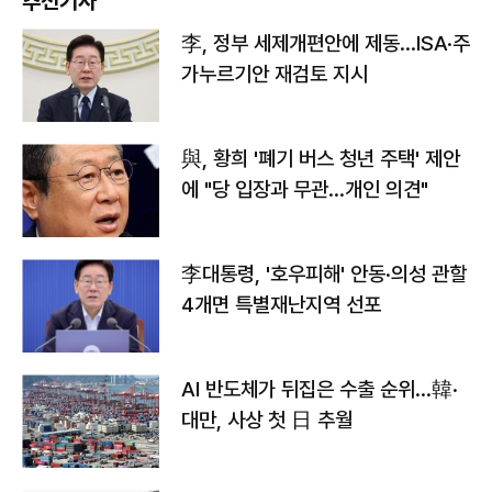
추천기사
李, 정부 세제개편안에 제동…ISA·주
가누르기안 재검토 지시
與, 황희 '폐기 버스 청년 주택' 제안
에 "당 입장과 무관…개인 의견"
李대통령, '호우피해' 안동·의성 관할
4개면 특별재난지역 선포
AI 반도체가 뒤집은 수출 순위…韓·
대만, 사상 첫 日 추월