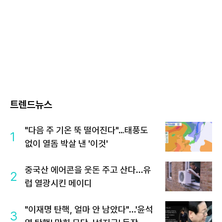
트렌드뉴스
"다음 주 기온 뚝 떨어진다"…태풍도
1
없이 열돔 박살 낸 '이것'
중국산 에어콘을 웃돈 주고 산다...유
2
럽 열광시킨 메이디
"이재명 탄핵, 얼마 안 남았다"...'윤석
3