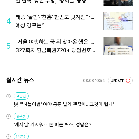
열 탄핵' 맞힌 무당, '성지글' 등장
태풍 '돌핀'·'찬홈' 한반도 빗겨간다…
4
예상 경로는?
"서울 여행하는 꿈 뒤 찾아온 행운"…
5
327회차 연금복권720+ 당첨번호조
회 주목
실시간 뉴스
08.08 10:54
UPDATE
4분전
與 "'하늘이법' 여야 공동 발의 괜찮아…그것이 협치"
9분전
'캐시딜' 캐시워크 돈 버는 퀴즈, 정답은?
14분전