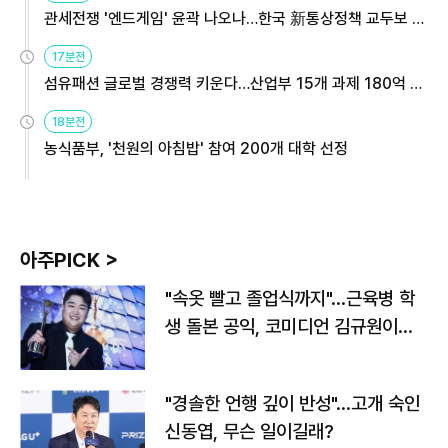
관세전쟁 '엔드게임' 윤곽 나오나…한국 新통상정책 교두보 활
용해야
17분전
섬유패션 글로벌 경쟁력 키운다…산업부 15개 과제 180억 지
원
18분전
농식품부, '천원의 아침밥' 참여 200개 대학 선정
아주PICK >
"속옷 빨고 졸업식까지"…근육병 학
생 돌본 공익, 코미디언 김규원이었
다
"경솔한 언행 깊이 반성"…고개 숙인
신동엽, 무슨 일이길래?