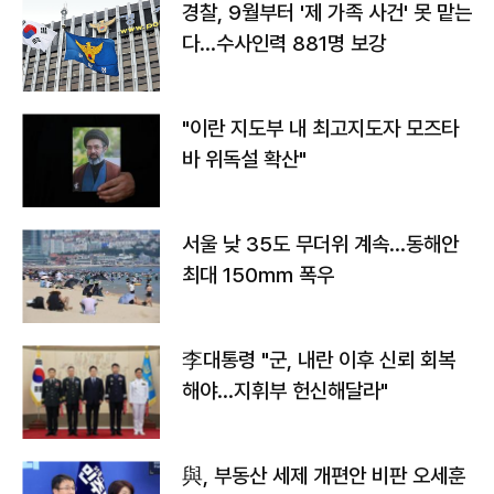
경찰, 9월부터 '제 가족 사건' 못 맡는
다…수사인력 881명 보강
"이란 지도부 내 최고지도자 모즈타
바 위독설 확산"
서울 낮 35도 무더위 계속…동해안
최대 150㎜ 폭우
李대통령 "군, 내란 이후 신뢰 회복
해야…지휘부 헌신해달라"
與, 부동산 세제 개편안 비판 오세훈