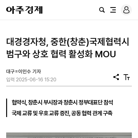
로
아
그
검
전
주
인
색
체
경
메
제
뉴
대경경자청, 중한(창춘)국제협력시
범구와 상호 협력 활성화 MOU
대구=이인수 기자
공
텍
입력 2025-06-16 15:20
유
스
트
크
기
협약식, 창춘시 부시장과 창춘시 정부대표단 참석
국제 교류 및 우호 교류 증진, 공동 협력 관계 구축