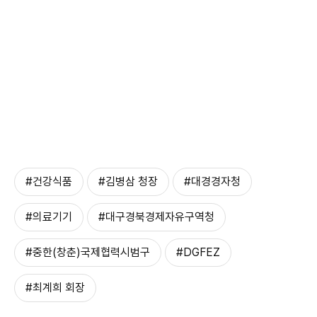
#건강식품
#김병삼 청장
#대경경자청
#의료기기
#대구경북경제자유구역청
#중한(창춘)국제협력시범구
#DGFEZ
#최계희 회장