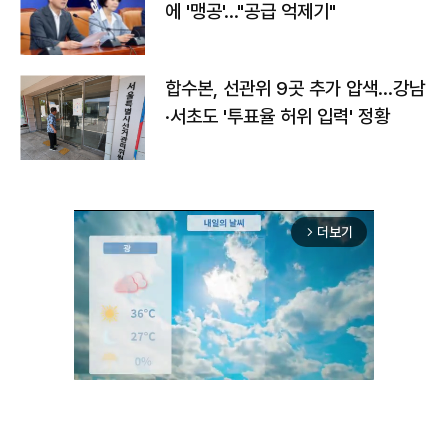
에 '맹공'…"공급 억제기"
합수본, 선관위 9곳 추가 압색…강남
·서초도 '투표율 허위 입력' 정황
더보기
arrow_forward_ios
Unmute