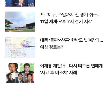
프로야구, 주말까지 전 경기 취소…
11일 재개·오후 7시 경기 시작
태풍 '돌핀'·'찬홈' 한반도 빗겨간다…
예상 경로는?
이재룡 재판行…다시 떠오른 연예계
'사고 후 미조치' 사례