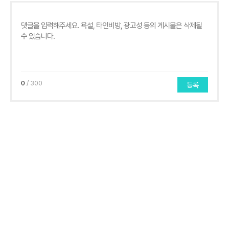
0
/ 300
등록