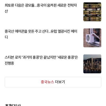
희토류 다음은 광모듈…중국이 움켜쥔 새로운 전략자
산
중국산 에어콘을 웃돈 주고 산다...유럽 열광시킨 메이
디
스티븐 로치 '과거의 홍콩'은 끝났지만 '새로운 홍콩'은
진행중
중국뉴스
더보기