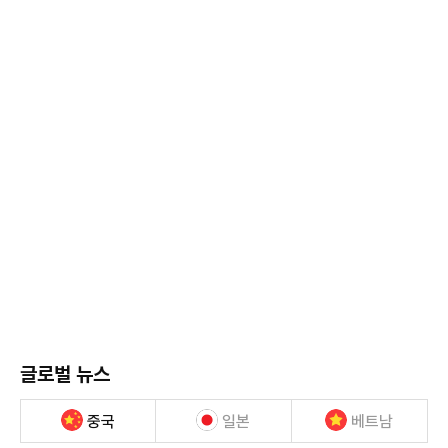
글로벌 뉴스
중국
일본
베트남