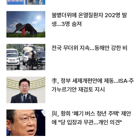
불볕더위에 온열질환자 202명 발
생…3명 숨져
전국 무더위 지속…동해안 강한 비
李, 정부 세제개편안에 제동…ISA·주
가누르기안 재검토 지시
與, 황희 '폐기 버스 청년 주택' 제안
에 "당 입장과 무관…개인 의견"