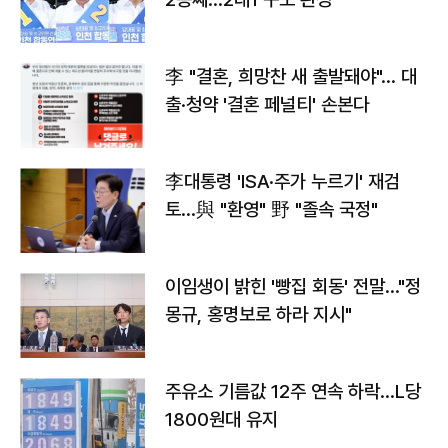
李 "결혼, 희망찬 새 출발돼야"… 대
출·청약 '결혼 페널티' 손본다
李대통령 'ISA·주가 누르기' 재검
토…與 "환영" 野 "졸속 국정"
이임생이 밝힌 '빵집 회동' 전말…"정
몽규, 홍명보로 하라 지시"
주유소 기름값 12주 연속 하락…L당
1800원대 유지