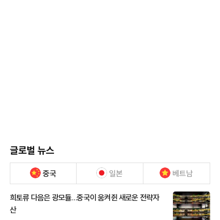
글로벌 뉴스
중국
일본
베트남
희토류 다음은 광모듈…중국이 움켜쥔 새로운 전략자
산