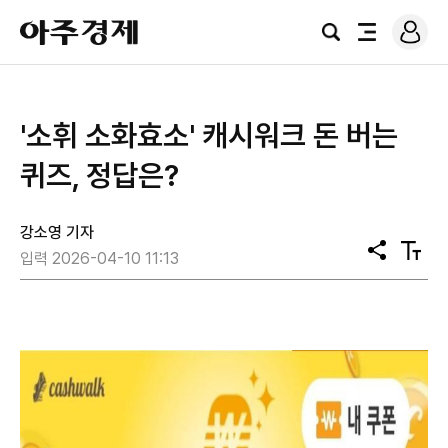
로
아
그
검
전
주
인
색
체
경
메
제
뉴
'소휘 소화효소' 캐시워크 돈 버는
퀴즈, 정답은?
강소영 기자
공
텍
입력 2026-04-10 11:13
유
스
트
크
기