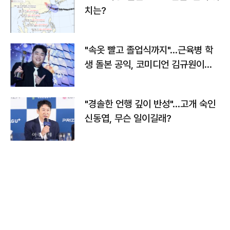
치는?
"속옷 빨고 졸업식까지"…근육병 학
생 돌본 공익, 코미디언 김규원이었
다
"경솔한 언행 깊이 반성"…고개 숙인
신동엽, 무슨 일이길래?