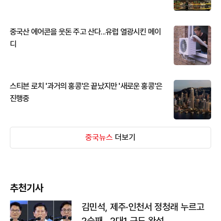
중국산 에어콘을 웃돈 주고 산다...유럽 열광시킨 메이
디
스티븐 로치 '과거의 홍콩'은 끝났지만 '새로운 홍콩'은
진행중
중국뉴스
더보기
추천기사
김민석, 제주·인천서 정청래 누르고
2승째…2대1 구도 완성