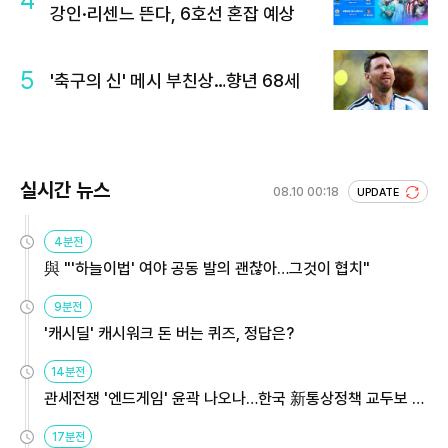
강인·리센느 뜬다, 6호선 혼잡 예상
5
'축구의 신' 메시 부친상…향년 68세
실시간 뉴스
08.10 00:18
UPDATE
4분전
與 "'하늘이법' 여야 공동 발의 괜찮아…그것이 협치"
9분전
'캐시딜' 캐시워크 돈 버는 퀴즈, 정답은?
14분전
관세전쟁 '엔드게임' 윤곽 나오나…한국 新통상정책 교두보 활
용해야
17분전