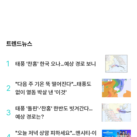
트렌드뉴스
1
태풍 '찬홈' 한국 오나…예상 경로 보니
"다음 주 기온 뚝 떨어진다"…태풍도
2
없이 열돔 박살 낸 '이것'
태풍 '돌핀'·'찬홈' 한반도 빗겨간다…
3
예상 경로는?
"오늘 저녁 상암 피하세요"…맨시티·이
4