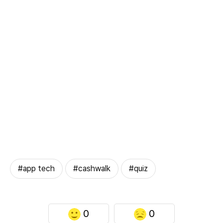
#app tech
#cashwalk
#quiz
0
0