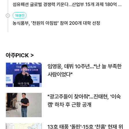
섬유패션 글로벌 경쟁력 키운다…산업부 15개 과제 180억 지
원
18분전
농식품부, '천원의 아침밥' 참여 200개 대학 선정
아주PICK >
임영웅, 데뷔 10주년…"난 늘 부족한
사람이었다"
"광고주들이 찾아줘"…진태현, '이숙
캠' 하차 후 근황 공개
13호 태풍 '돌핀'·15호 '찬홈' 현재 위