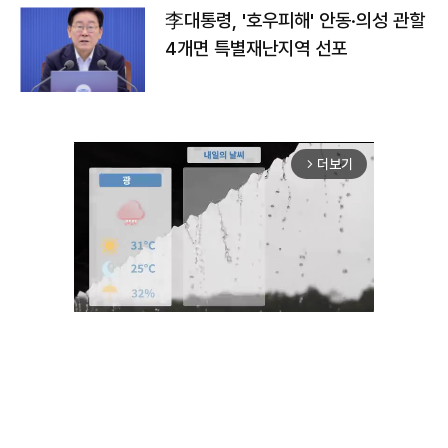
李대통령, '호우피해' 안동·의성 관할
4개면 특별재난지역 선포
더보기
arrow_forward_ios
Unmute