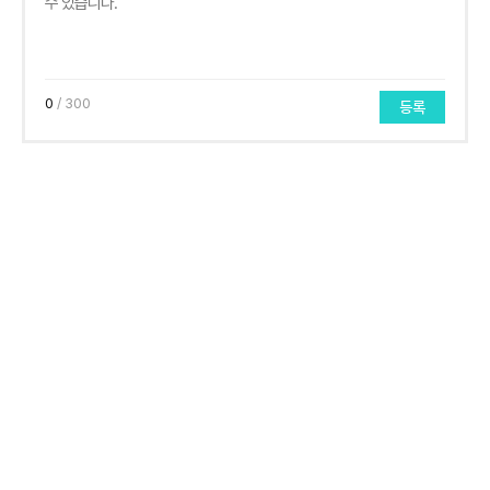
0
/ 300
등록