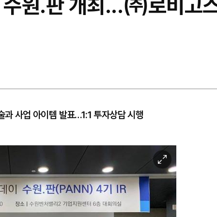
 수원.판 개최...㈜로비고스
술과 사업 아이템 발표…1:1 투자상담 시행
이
미
지
확
대