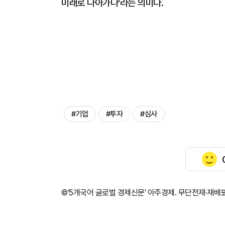
미래로 나아가다’라는 의미다.
#기업
#투자
#심사
©'5개국어 글로벌 경제신문' 아주경제. 무단전재·재배