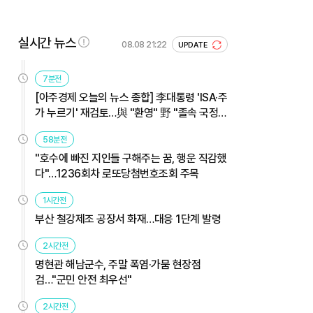
실시간 뉴스
08.08 21:22
UPDATE
7분전
[아주경제 오늘의 뉴스 종합] 李대통령 'ISA·주
가 누르기' 재검토…與 "환영" 野 "졸속 국정"
外
58분전
"호수에 빠진 지인들 구해주는 꿈, 행운 직감했
다"…1236회차 로또당첨번호조회 주목
1시간전
부산 철강제조 공장서 화재…대응 1단계 발령
2시간전
명현관 해남군수, 주말 폭염·가뭄 현장점
검…"군민 안전 최우선"
2시간전