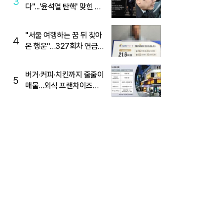
3
다"...'윤석열 탄핵' 맞힌 무
당, '성지글' 등장
"서울 여행하는 꿈 뒤 찾아
4
온 행운"…327회차 연금
복권720+ 당첨번호조회
주목
버거·커피·치킨까지 줄줄이
5
매물…외식 프랜차이즈
M&A '활기'