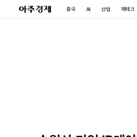
아
중국
AI
산업
재테크
주
경
제