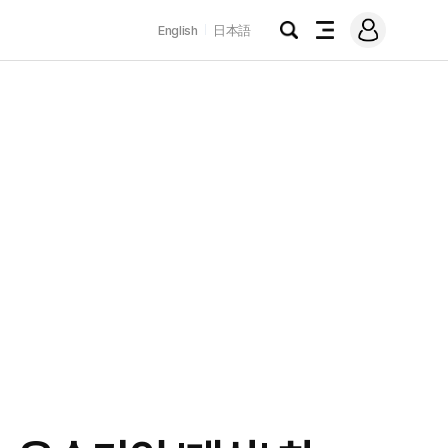
로
English
日本語
그
검
전
인
색
체
메
뉴