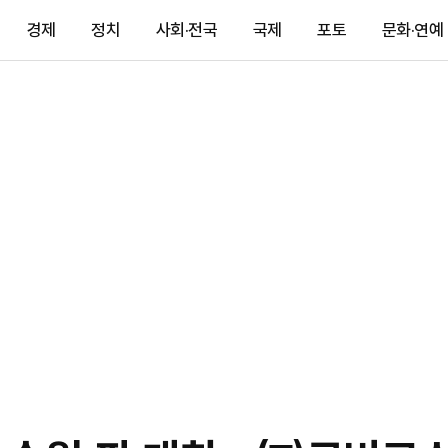
경제
정치
사회·전국
국제
포토
문화·연예