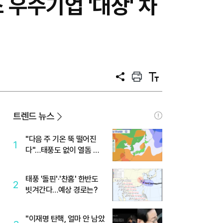
 우수기업 '대상' 차
공
프
텍
유
린
스
트
트
크
기
트렌드 뉴스
"다음 주 기온 뚝 떨어진
1
다"…태풍도 없이 열돔 박
살 낸 '이것'
태풍 '돌핀'·'찬홈' 한반도
2
빗겨간다…예상 경로는?
"이재명 탄핵, 얼마 안 남았