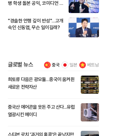
병 학생 돌본 공익, 코미디언 김
규원이었다
"경솔한 언행 깊이 반성"…고개
숙인 신동엽, 무슨 일이길래?
글로벌 뉴스
중국
일본
베트남
희토류 다음은 광모듈…중국이 움켜쥔
새로운 전략자산
중국산 에어콘을 웃돈 주고 산다...유럽
열광시킨 메이디
스티븐 로치 '과거의 홍콩'은 끝났지만