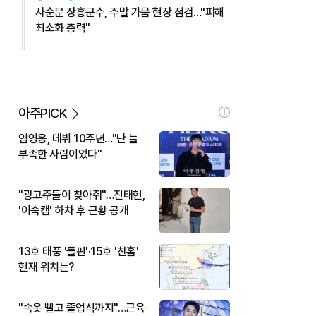
사순문 장흥군수, 주말 가뭄 현장 점검…"피해
최소화 총력"
아주PICK
임영웅, 데뷔 10주년…"난 늘
부족한 사람이었다"
"광고주들이 찾아줘"…진태현,
'이숙캠' 하차 후 근황 공개
13호 태풍 '돌핀'·15호 '찬홈'
현재 위치는?
"속옷 빨고 졸업식까지"…근육