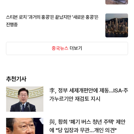
스티븐 로치 '과거의 홍콩'은 끝났지만 '새로운 홍콩'은
진행중
중국뉴스
더보기
추천기사
李, 정부 세제개편안에 제동…ISA·주
가누르기안 재검토 지시
與, 황희 '폐기 버스 청년 주택' 제안
에 "당 입장과 무관…개인 의견"