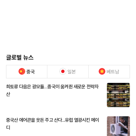
글로벌 뉴스
중국
일본
베트남
희토류 다음은 광모듈…중국이 움켜쥔 새로운 전략자
산
중국산 에어콘을 웃돈 주고 산다...유럽 열광시킨 메이
디