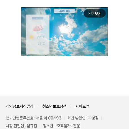
더보기
arrow_forward_ios
Unmute
개인정보처리방침
청소년보호정책
사이트맵
정기간행등록번호 : 서울 아 00493
회장·발행인 : 곽영길
사장·편집인 : 임규진
청소년보호책임자 : 전운