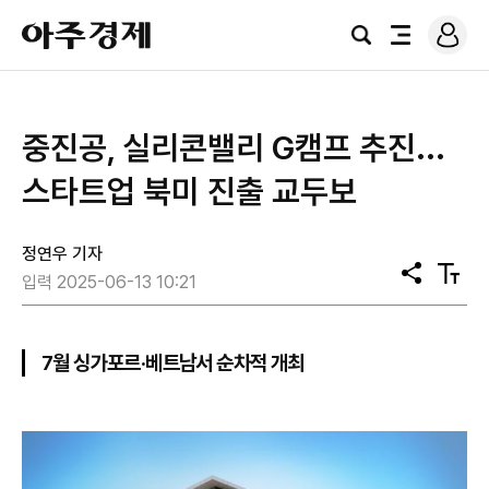
로
아
그
검
전
주
인
색
체
경
메
제
뉴
중진공, 실리콘밸리 G캠프 추진...
스타트업 북미 진출 교두보
정연우 기자
공
텍
입력 2025-06-13 10:21
유
스
트
크
기
7월 싱가포르·베트남서 순차적 개최