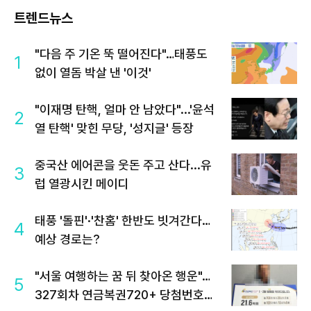
트렌드뉴스
"다음 주 기온 뚝 떨어진다"…태풍도
1
없이 열돔 박살 낸 '이것'
"이재명 탄핵, 얼마 안 남았다"...'윤석
2
열 탄핵' 맞힌 무당, '성지글' 등장
중국산 에어콘을 웃돈 주고 산다...유
3
럽 열광시킨 메이디
태풍 '돌핀'·'찬홈' 한반도 빗겨간다…
4
예상 경로는?
"서울 여행하는 꿈 뒤 찾아온 행운"…
5
327회차 연금복권720+ 당첨번호조