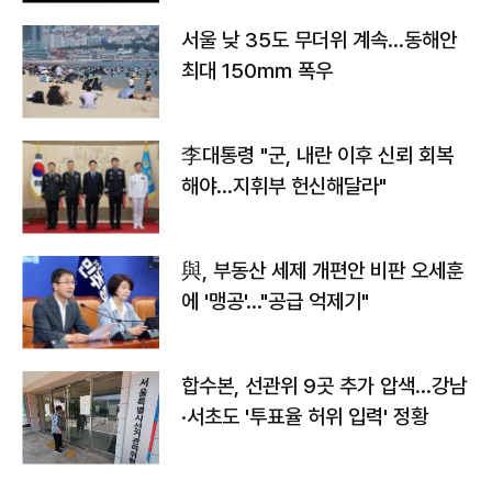
서울 낮 35도 무더위 계속…동해안
최대 150㎜ 폭우
李대통령 "군, 내란 이후 신뢰 회복
해야…지휘부 헌신해달라"
與, 부동산 세제 개편안 비판 오세훈
에 '맹공'…"공급 억제기"
합수본, 선관위 9곳 추가 압색…강남
·서초도 '투표율 허위 입력' 정황