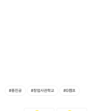
#중진공
#창업사관학교
#G캠프