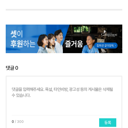
댓글
0
0
/ 300
등록