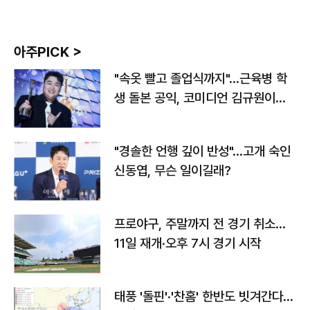
아주PICK >
"속옷 빨고 졸업식까지"…근육병 학
생 돌본 공익, 코미디언 김규원이었
다
"경솔한 언행 깊이 반성"…고개 숙인
신동엽, 무슨 일이길래?
프로야구, 주말까지 전 경기 취소…
11일 재개·오후 7시 경기 시작
태풍 '돌핀'·'찬홈' 한반도 빗겨간다…