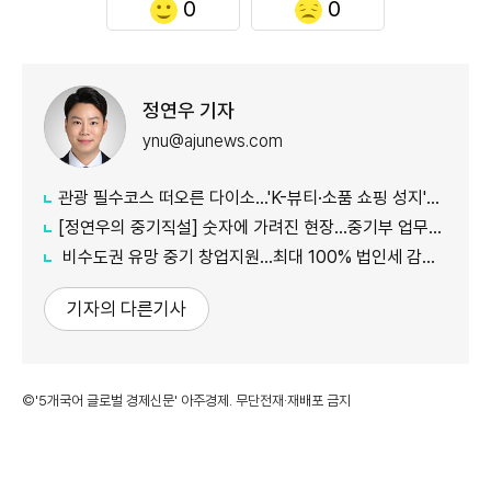
0
0
정연우 기자
ynu@ajunews.com
관광 필수코스 떠오른 다이소...'K-뷰티·소품 쇼핑 성지'로 등극
[정연우의 중기직설] 숫자에 가려진 현장...중기부 업무보고의 그늘
비수도권 유망 중기 창업지원...최대 100% 법인세 감면 나서
기자의 다른기사
©'5개국어 글로벌 경제신문' 아주경제. 무단전재·재배포 금지