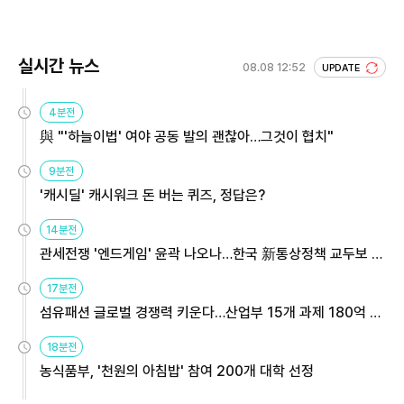
회 주목
실시간 뉴스
08.08 12:52
UPDATE
4분전
與 "'하늘이법' 여야 공동 발의 괜찮아…그것이 협치"
9분전
'캐시딜' 캐시워크 돈 버는 퀴즈, 정답은?
14분전
관세전쟁 '엔드게임' 윤곽 나오나…한국 新통상정책 교두보 활
용해야
17분전
섬유패션 글로벌 경쟁력 키운다…산업부 15개 과제 180억 지
원
18분전
농식품부, '천원의 아침밥' 참여 200개 대학 선정