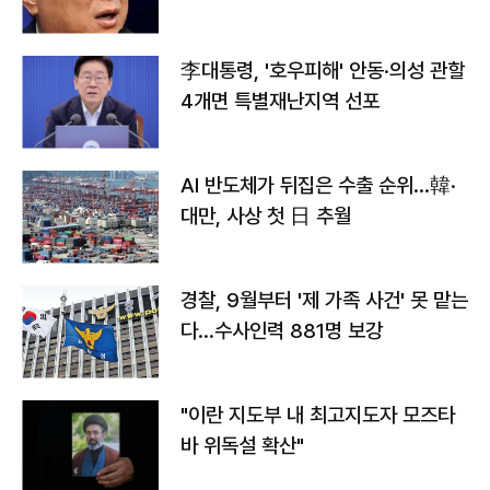
李대통령, '호우피해' 안동·의성 관할
4개면 특별재난지역 선포
AI 반도체가 뒤집은 수출 순위…韓·
대만, 사상 첫 日 추월
경찰, 9월부터 '제 가족 사건' 못 맡는
다…수사인력 881명 보강
"이란 지도부 내 최고지도자 모즈타
바 위독설 확산"