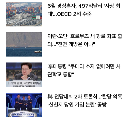
6월 경상흑자, 497억달러 '사상 최
대'…OECD 2위 수준
이란·오만, 호르무즈 새 항로 좌표 합
의…"전면 개방은 아냐"
李대통령 "쿠데타 소지 없애려면 사
관학교 통합"
與 전당대회 2차 토론회…'탈당 의혹
·신천지 당원 가입 논란' 공방