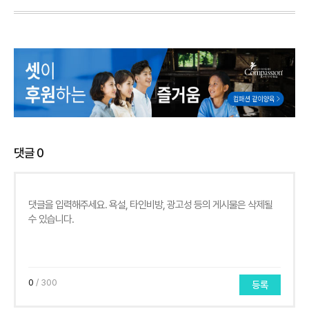
댓글
0
0
/ 300
등록