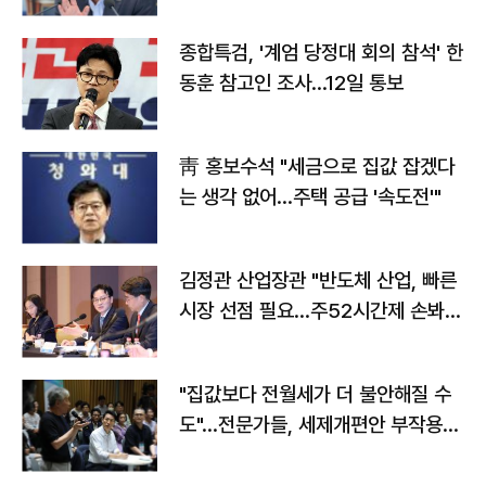
종합특검, '계엄 당정대 회의 참석' 한
동훈 참고인 조사...12일 통보
靑 홍보수석 "세금으로 집값 잡겠다
는 생각 없어…주택 공급 '속도전'"
김정관 산업장관 "반도체 산업, 빠른
시장 선점 필요…주52시간제 손봐
야"
"집값보다 전월세가 더 불안해질 수
도"…전문가들, 세제개편안 부작용
우려