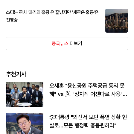
스티븐 로치 '과거의 홍콩'은 끝났지만 '새로운 홍콩'은
진행중
중국뉴스
더보기
추천기사
오세훈 "용산공원 주택공급 동의 못
해" vs 與 "정치적 어젠다로 사용"
맞불
李대통령 "외신서 보던 폭염 상황 현
실로…모든 행정력 총동원하라"