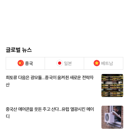
글로벌 뉴스
중국
일본
베트남
희토류 다음은 광모듈…중국이 움켜쥔 새로운 전략자
산
중국산 에어콘을 웃돈 주고 산다...유럽 열광시킨 메이
디