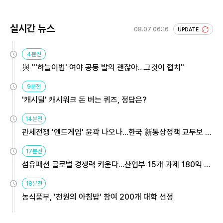
실시간 뉴스
08.07 06:16
UPDATE
4분전
與 "'하늘이법' 여야 공동 발의 괜찮아…그것이 협치"
9분전
'캐시딜' 캐시워크 돈 버는 퀴즈, 정답은?
14분전
관세전쟁 '엔드게임' 윤곽 나오나…한국 新통상정책 교두보 활
용해야
17분전
섬유패션 글로벌 경쟁력 키운다…산업부 15개 과제 180억 지
원
18분전
농식품부, '천원의 아침밥' 참여 200개 대학 선정