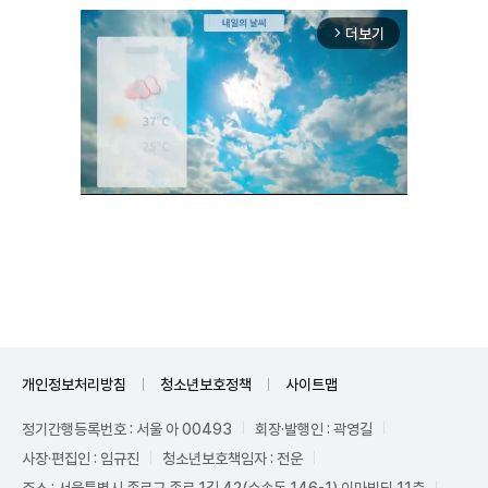
더보기
arrow_forward_ios
Unmute
개인정보처리방침
청소년보호정책
사이트맵
정기간행등록번호 : 서울 아 00493
회장·발행인 : 곽영길
사장·편집인 : 임규진
청소년보호책임자 : 전운
주소 : 서울특별시 종로구 종로 1길 42(수송동 146-1) 이마빌딩 11층