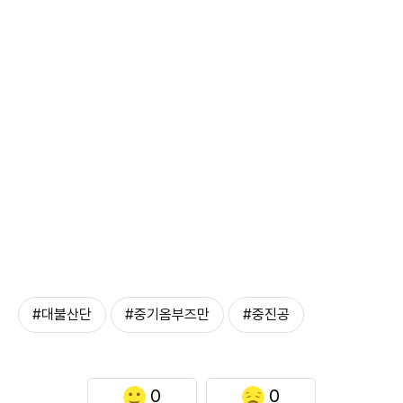
#대불산단
#중기옴부즈만
#중진공
0
0