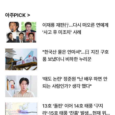
아주PICK >
이재룡 재판行…다시 떠오른 연예계
'사고 후 미조치' 사례
"한국산 물은 안마셔"…日 지진 구호
품 보냈더니 비하한 누리꾼
'태도 논란' 정준원 "난 배우 하면 안
되는 사람인가? 생각 했다"
13호 '돌핀' 이어 14호 태풍 '구지
라'·15호 태풍 '찬홈' 발생…현재 위