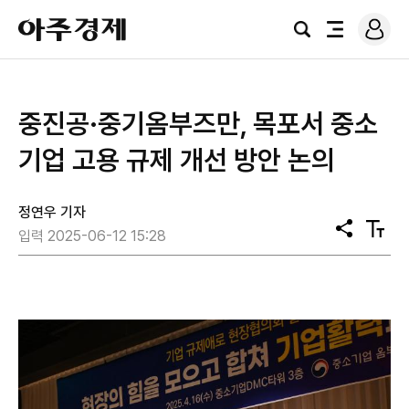
로
아
그
검
전
주
인
색
체
경
메
제
뉴
중진공·중기옴부즈만, 목포서 중소
기업 고용 규제 개선 방안 논의
정연우 기자
공
텍
입력 2025-06-12 15:28
유
스
트
크
기