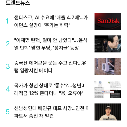
트렌드뉴스
샌디스크, AI 수요에 '매출 4.7배'…가
1
이던스 실망에 '주가는 하락'
"이재명 탄핵, 얼마 안 남았다"...'윤석
2
열 탄핵' 맞힌 무당, '성지글' 등장
중국산 에어콘을 웃돈 주고 산다...유
3
럽 열광시킨 메이디
국가가 청년 상대로 '통수'?...청년미
4
래적금 12% 준다더니 "응, 오류야"
신남성연대 배인규 대표 사망…인천 아
5
파트서 숨진 채 발견