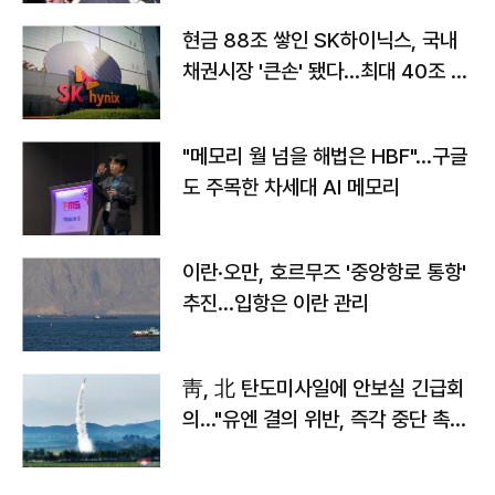
현금 88조 쌓인 SK하이닉스, 국내
채권시장 '큰손' 됐다…최대 40조 투
자
"메모리 월 넘을 해법은 HBF"…구글
도 주목한 차세대 AI 메모리
이란·오만, 호르무즈 '중앙항로 통항'
추진…입항은 이란 관리
靑, 北 탄도미사일에 안보실 긴급회
의…"유엔 결의 위반, 즉각 중단 촉
구"