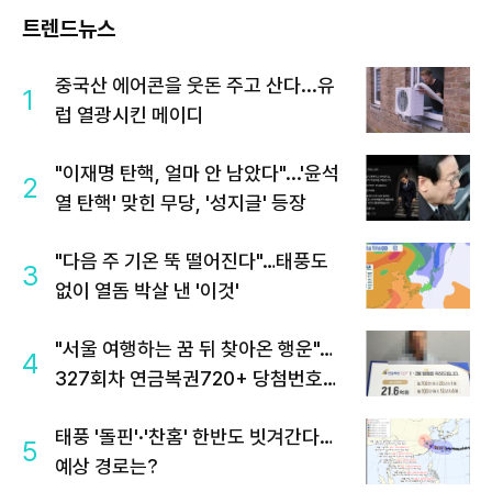
트렌드뉴스
중국산 에어콘을 웃돈 주고 산다...유
1
럽 열광시킨 메이디
"이재명 탄핵, 얼마 안 남았다"...'윤석
2
열 탄핵' 맞힌 무당, '성지글' 등장
"다음 주 기온 뚝 떨어진다"…태풍도
3
없이 열돔 박살 낸 '이것'
"서울 여행하는 꿈 뒤 찾아온 행운"…
4
327회차 연금복권720+ 당첨번호조
회 주목
태풍 '돌핀'·'찬홈' 한반도 빗겨간다…
5
예상 경로는?