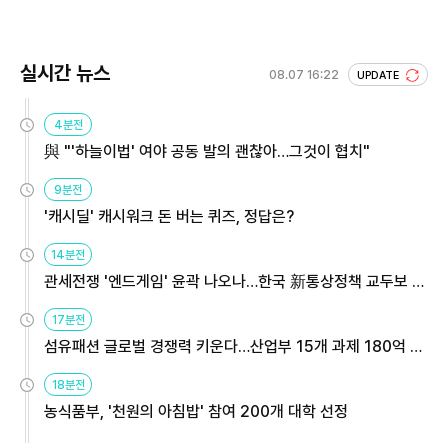
실시간 뉴스
08.07 16:22
UPDATE
4분전
與 "'하늘이법' 여야 공동 발의 괜찮아…그것이 협치"
9분전
'캐시딜' 캐시워크 돈 버는 퀴즈, 정답은?
14분전
관세전쟁 '엔드게임' 윤곽 나오나…한국 新통상정책 교두보 활
용해야
17분전
섬유패션 글로벌 경쟁력 키운다…산업부 15개 과제 180억 지
원
18분전
농식품부, '천원의 아침밥' 참여 200개 대학 선정