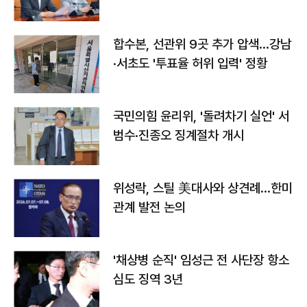
합수본, 선관위 9곳 추가 압색…강남
·서초도 '투표율 허위 입력' 정황
국민의힘 윤리위, '돌려차기 실언' 서
범수·진종오 징계절차 개시
위성락, 스틸 美대사와 상견례…한미
관계 발전 논의
'채상병 순직' 임성근 전 사단장 항소
심도 징역 3년