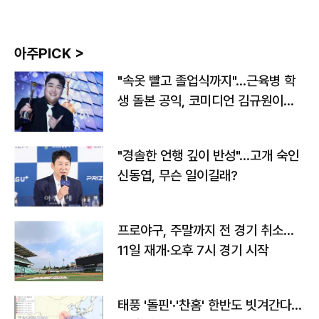
아주PICK >
"속옷 빨고 졸업식까지"…근육병 학
생 돌본 공익, 코미디언 김규원이었
다
"경솔한 언행 깊이 반성"…고개 숙인
신동엽, 무슨 일이길래?
프로야구, 주말까지 전 경기 취소…
11일 재개·오후 7시 경기 시작
태풍 '돌핀'·'찬홈' 한반도 빗겨간다…