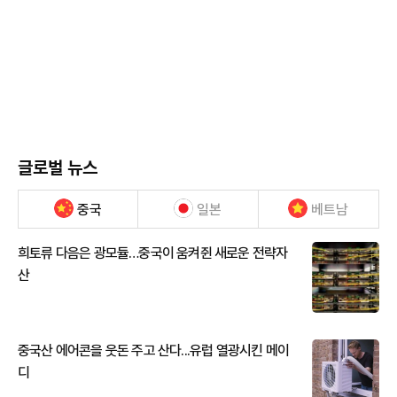
글로벌 뉴스
중국
일본
베트남
희토류 다음은 광모듈…중국이 움켜쥔 새로운 전략자
산
중국산 에어콘을 웃돈 주고 산다...유럽 열광시킨 메이
디