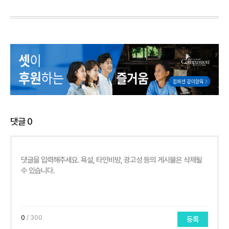
댓글
0
0
/ 300
등록