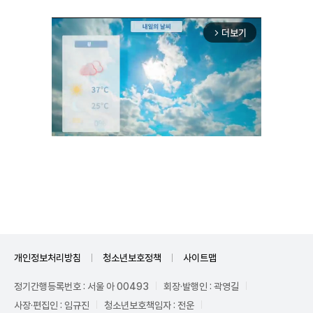
더보기
arrow_forward_ios
Unmute
개인정보처리방침
청소년보호정책
사이트맵
정기간행등록번호 : 서울 아 00493
회장·발행인 : 곽영길
사장·편집인 : 임규진
청소년보호책임자 : 전운