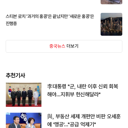
스티븐 로치 '과거의 홍콩'은 끝났지만 '새로운 홍콩'은
진행중
중국뉴스
더보기
추천기사
李대통령 "군, 내란 이후 신뢰 회복
해야…지휘부 헌신해달라"
與, 부동산 세제 개편안 비판 오세훈
에 '맹공'…"공급 억제기"