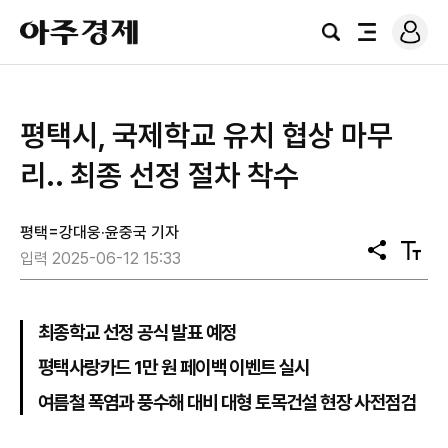
로
아
그
검
전
주
인
색
체
경
메
제
뉴
평택시, 국제학교 유치 협상 마무
리.. 최종 선정 절차 착수
평택=강대웅·윤중국 기자
공
텍
입력 2025-06-12 15:33
유
스
트
크
기
최종학교 선정 공식 발표 예정
평택사랑카드 1만 원 페이백 이벤트 실시
여름철 폭염과 풍수해 대비 대형 토목건설 현장 사전점검