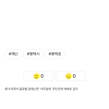
#재난
#평택시
#평택호
0
0
©'5개국어 글로벌 경제신문' 아주경제. 무단전재·재배포 금지