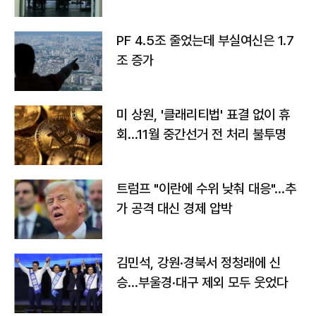
PF 4.5조 줄었는데 부실여신은 1.7
조 증가
미 상원, '클래리티법' 표결 없이 휴
회…11월 중간선거 전 처리 불투명
트럼프 "이란에 수위 낮춰 대응"…추
가 공격 대신 경제 압박
김민석, 강원·경북서 정청래에 신
승…부울경·대구 제외 모두 웃었다