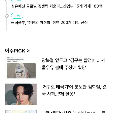
섬유패션 글로벌 경쟁력 키운다…산업부 15개 과제 180억 지
원
18분전
농식품부, '천원의 아침밥' 참여 200개 대학 선정
아주PICK >
광복절 앞두고 "김구는 빨갱이"…서
울우유 불매 주장에 황당
'거꾸로 태극기'에 분노한 김희철, 결
국 사과…"제 잘못"