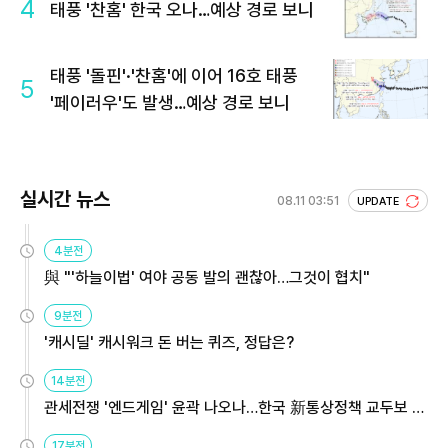
4
태풍 '찬홈' 한국 오나…예상 경로 보니
태풍 '돌핀'·'찬홈'에 이어 16호 태풍
5
'페이러우'도 발생…예상 경로 보니
실시간 뉴스
08.11 03:51
UPDATE
4분전
與 "'하늘이법' 여야 공동 발의 괜찮아…그것이 협치"
9분전
'캐시딜' 캐시워크 돈 버는 퀴즈, 정답은?
14분전
관세전쟁 '엔드게임' 윤곽 나오나…한국 新통상정책 교두보 활
용해야
17분전