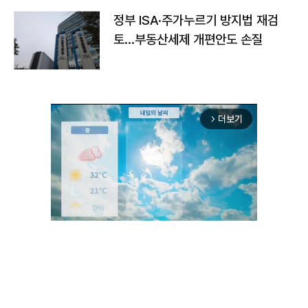
정부 ISA·주가누르기 방지법 재검
토…부동산세제 개편안도 손질
더보기
arrow_forward_ios
Mute