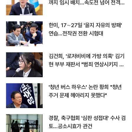
까지 임시 배치…속도전 넘어 전격
전"
한미, 17∼27일 '을지 자유의 방패'
연습…전작권 전환 시험대
김건희, '로저비비에 가방 의혹' 김기
현 부부 재판서 "범죄 연상시키지 말
라"
'청년 버스 하우스' 논란 황희 "청년
주거 문제 헤아리지 못했다"
경찰, 축구협회 '심판 성접대' 수사 검
토…공소시효가 관건