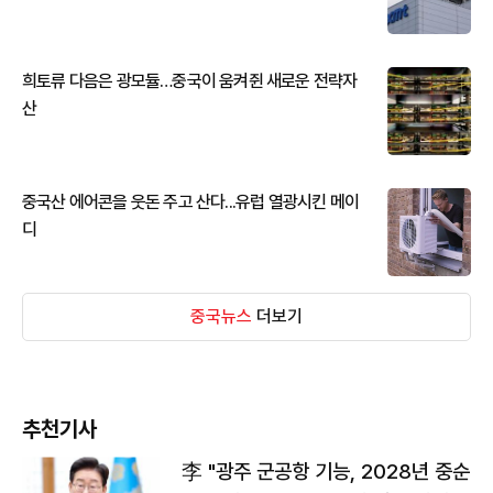
희토류 다음은 광모듈…중국이 움켜쥔 새로운 전략자
산
중국산 에어콘을 웃돈 주고 산다...유럽 열광시킨 메이
디
중국뉴스
더보기
추천기사
李 "광주 군공항 기능, 2028년 중순