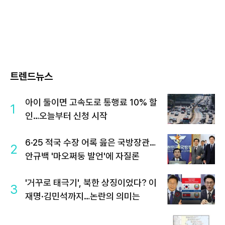
트렌드뉴스
아이 둘이면 고속도로 통행료 10% 할
1
인…오늘부터 신청 시작
6·25 적국 수장 어록 읊은 국방장관…
2
안규백 '마오쩌둥 발언'에 자질론
'거꾸로 태극기', 북한 상징이었다? 이
3
재명·김민석까지…논란의 의미는