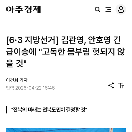
로
아
그
검
전
주
인
색
체
경
메
제
뉴
[6·3 지방선거] 김관영, 안호영 긴
급이송에 "고독한 몸부림 헛되지 않
을 것"
이건희 기자
공
텍
입력 2026-04-22 16:46
유
스
트
크
기
"전북의 미래는 전북도민이 결정할 것"