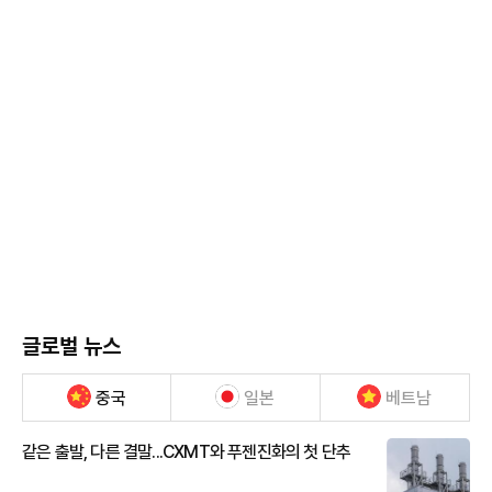
글로벌 뉴스
중국
일본
베트남
같은 출발, 다른 결말...CXMT와 푸젠진화의 첫 단추