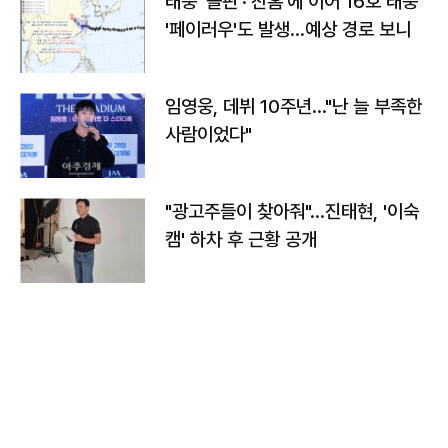
태풍 '돌핀'·'찬홈'에 이어 16호 태풍
'페이러우'도 발생…예상 경로 보니
임영웅, 데뷔 10주년…"난 늘 부족한
사람이었다"
"광고주들이 찾아줘"…진태현, '이숙
캠' 하차 후 근황 공개