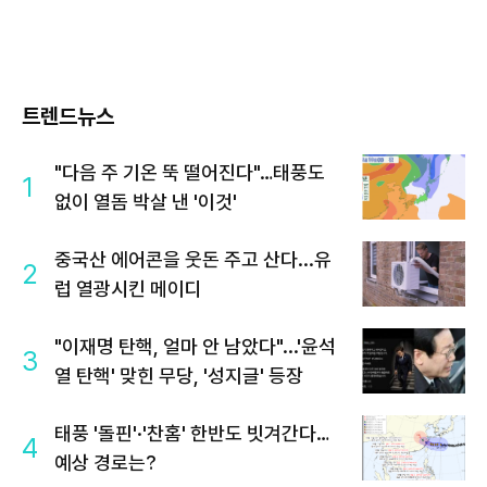
트렌드뉴스
"다음 주 기온 뚝 떨어진다"…태풍도
1
없이 열돔 박살 낸 '이것'
중국산 에어콘을 웃돈 주고 산다...유
2
럽 열광시킨 메이디
"이재명 탄핵, 얼마 안 남았다"...'윤석
3
열 탄핵' 맞힌 무당, '성지글' 등장
태풍 '돌핀'·'찬홈' 한반도 빗겨간다…
4
예상 경로는?