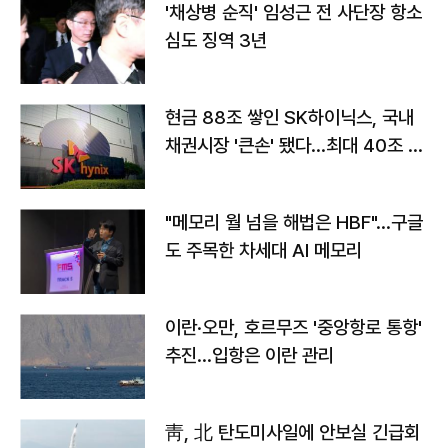
'채상병 순직' 임성근 전 사단장 항소
심도 징역 3년
현금 88조 쌓인 SK하이닉스, 국내
채권시장 '큰손' 됐다…최대 40조 투
자
"메모리 월 넘을 해법은 HBF"…구글
도 주목한 차세대 AI 메모리
이란·오만, 호르무즈 '중앙항로 통항'
추진…입항은 이란 관리
靑, 北 탄도미사일에 안보실 긴급회