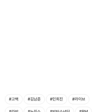
#고백
#김남준
#민희진
#라이브
#라방
#뉴진스
#방탄소년단
#RM