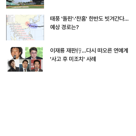
태풍 '돌핀'·'찬홈' 한반도 빗겨간다…
예상 경로는?
이재룡 재판行…다시 떠오른 연예계
'사고 후 미조치' 사례