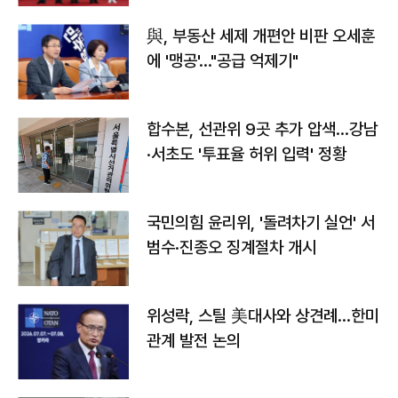
與, 부동산 세제 개편안 비판 오세훈
에 '맹공'…"공급 억제기"
합수본, 선관위 9곳 추가 압색…강남
·서초도 '투표율 허위 입력' 정황
국민의힘 윤리위, '돌려차기 실언' 서
범수·진종오 징계절차 개시
위성락, 스틸 美대사와 상견례…한미
관계 발전 논의