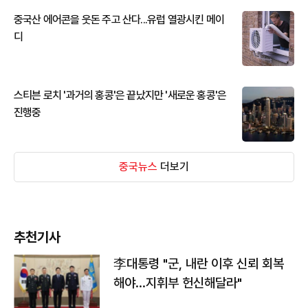
중국산 에어콘을 웃돈 주고 산다...유럽 열광시킨 메이
디
스티븐 로치 '과거의 홍콩'은 끝났지만 '새로운 홍콩'은
진행중
중국뉴스
더보기
추천기사
李대통령 "군, 내란 이후 신뢰 회복
해야…지휘부 헌신해달라"