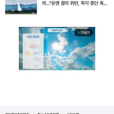
의…"유엔 결의 위반, 즉각 중단 촉
구"
더보기
arrow_forward_ios
Mute