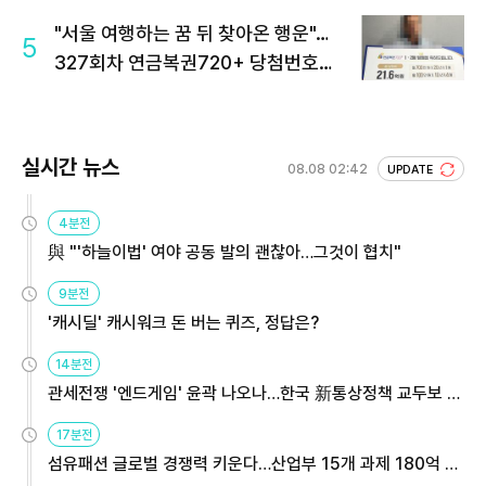
"서울 여행하는 꿈 뒤 찾아온 행운"…
5
327회차 연금복권720+ 당첨번호조
회 주목
실시간 뉴스
08.08 02:42
UPDATE
4분전
與 "'하늘이법' 여야 공동 발의 괜찮아…그것이 협치"
9분전
'캐시딜' 캐시워크 돈 버는 퀴즈, 정답은?
14분전
관세전쟁 '엔드게임' 윤곽 나오나…한국 新통상정책 교두보 활
용해야
17분전
섬유패션 글로벌 경쟁력 키운다…산업부 15개 과제 180억 지