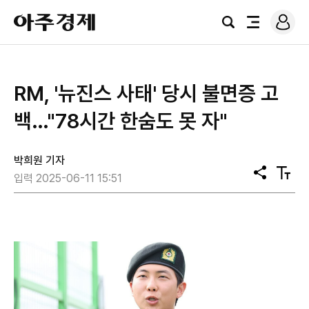
로
아
그
검
전
주
인
색
체
경
메
제
뉴
RM, '뉴진스 사태' 당시 불면증 고
백…"78시간 한숨도 못 자"
박희원 기자
공
텍
입력 2025-06-11 15:51
유
스
트
크
기