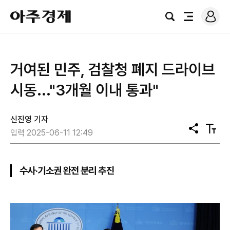
로
아
그
검
전
주
인
색
체
경
메
제
뉴
거여된 민주, 검찰청 폐지 드라이브
시동..."3개월 이내 통과"
신진영 기자
공
텍
입력 2025-06-11 12:49
유
스
트
크
기
수사·기소권 완전 분리 추진