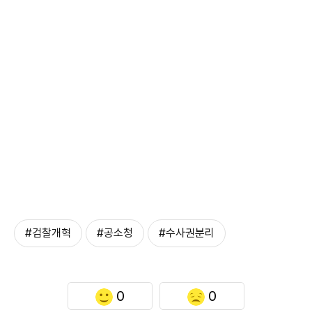
#검찰개혁
#공소청
#수사권분리
0
0