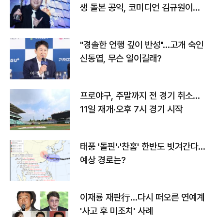
생 돌본 공익, 코미디언 김규원이었
다
"경솔한 언행 깊이 반성"…고개 숙인
신동엽, 무슨 일이길래?
프로야구, 주말까지 전 경기 취소…
11일 재개·오후 7시 경기 시작
태풍 '돌핀'·'찬홈' 한반도 빗겨간다…
예상 경로는?
이재룡 재판行…다시 떠오른 연예계
'사고 후 미조치' 사례