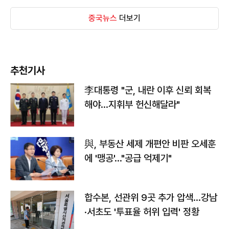
중국뉴스
더보기
추천기사
李대통령 "군, 내란 이후 신뢰 회복
해야…지휘부 헌신해달라"
與, 부동산 세제 개편안 비판 오세훈
에 '맹공'…"공급 억제기"
합수본, 선관위 9곳 추가 압색…강남
·서초도 '투표율 허위 입력' 정황