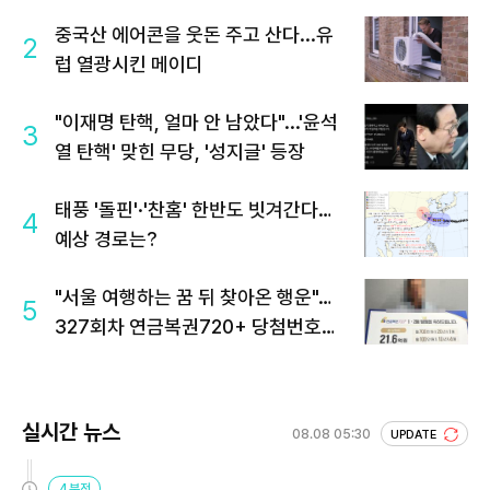
중국산 에어콘을 웃돈 주고 산다...유
2
럽 열광시킨 메이디
"이재명 탄핵, 얼마 안 남았다"...'윤석
3
열 탄핵' 맞힌 무당, '성지글' 등장
태풍 '돌핀'·'찬홈' 한반도 빗겨간다…
4
예상 경로는?
"서울 여행하는 꿈 뒤 찾아온 행운"…
5
327회차 연금복권720+ 당첨번호조
회 주목
실시간 뉴스
08.08 05:30
UPDATE
4분전