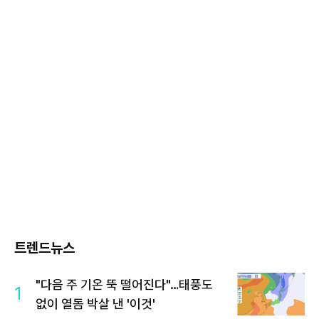
트렌드뉴스
"다음 주 기온 뚝 떨어진다"…태풍도
1
없이 열돔 박살 낸 '이것'