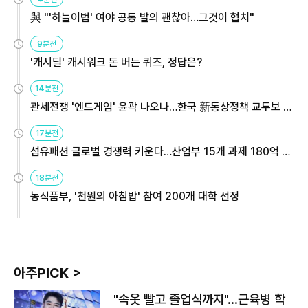
與 "'하늘이법' 여야 공동 발의 괜찮아…그것이 협치"
9분전
'캐시딜' 캐시워크 돈 버는 퀴즈, 정답은?
14분전
관세전쟁 '엔드게임' 윤곽 나오나…한국 新통상정책 교두보 활
용해야
17분전
섬유패션 글로벌 경쟁력 키운다…산업부 15개 과제 180억 지
원
18분전
농식품부, '천원의 아침밥' 참여 200개 대학 선정
아주PICK >
"속옷 빨고 졸업식까지"…근육병 학