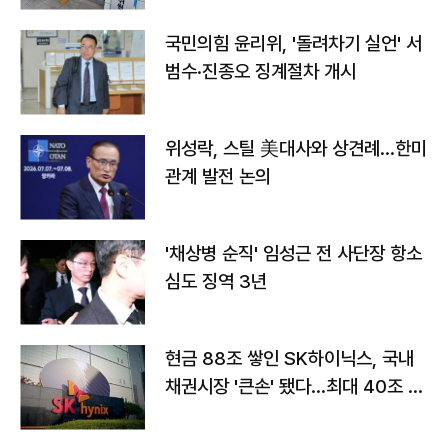
국민의힘 윤리위, '돌려차기 실언' 서
범수·진종오 징계절차 개시
위성락, 스틸 美대사와 상견례…한미
관계 발전 논의
'채상병 순직' 임성근 전 사단장 항소
심도 징역 3년
현금 88조 쌓인 SK하이닉스, 국내
채권시장 '큰손' 됐다…최대 40조 투
자