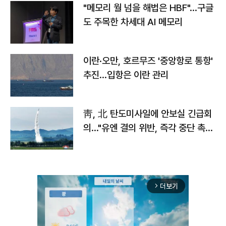
"메모리 월 넘을 해법은 HBF"…구글
도 주목한 차세대 AI 메모리
이란·오만, 호르무즈 '중앙항로 통항'
추진…입항은 이란 관리
靑, 北 탄도미사일에 안보실 긴급회
의…"유엔 결의 위반, 즉각 중단 촉
구"
더보기
arrow_forward_ios