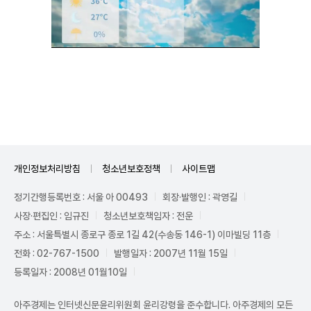
Unmute
개인정보처리방침
청소년보호정책
사이트맵
정기간행등록번호 : 서울 아 00493
회장·발행인 : 곽영길
사장·편집인 : 임규진
청소년보호책임자 : 전운
주소 : 서울특별시 종로구 종로 1길 42(수송동 146-1) 이마빌딩 11층
전화 : 02-767-1500
발행일자 : 2007년 11월 15일
등록일자 : 2008년 01월10일
아주경제는 인터넷신문윤리위원회 윤리강령을 준수합니다. 아주경제의 모든