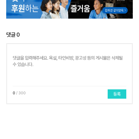
댓글
0
0
/ 300
등록