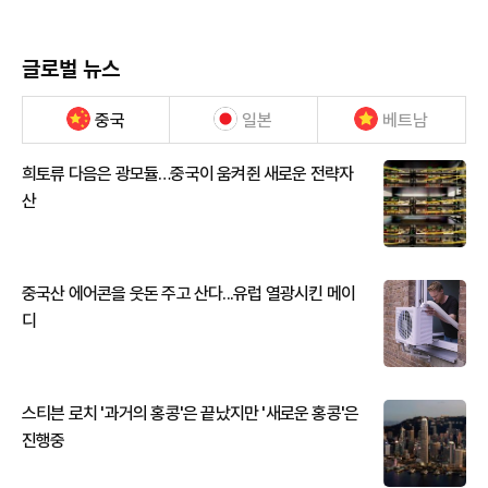
글로벌 뉴스
중국
일본
베트남
희토류 다음은 광모듈…중국이 움켜쥔 새로운 전략자
산
중국산 에어콘을 웃돈 주고 산다...유럽 열광시킨 메이
디
스티븐 로치 '과거의 홍콩'은 끝났지만 '새로운 홍콩'은
진행중