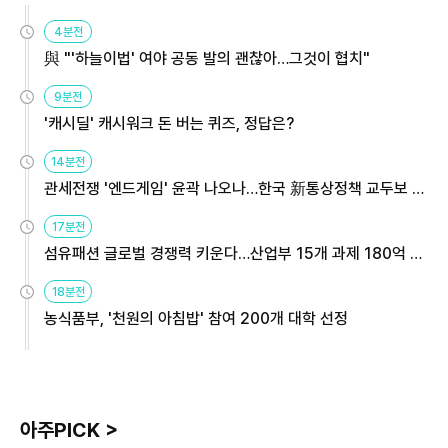
4분전
與 "'하늘이법' 여야 공동 발의 괜찮아…그것이 협치"
9분전
'캐시딜' 캐시워크 돈 버는 퀴즈, 정답은?
14분전
관세전쟁 '엔드게임' 윤곽 나오나…한국 新통상정책 교두보 활
용해야
17분전
섬유패션 글로벌 경쟁력 키운다…산업부 15개 과제 180억 지
원
18분전
농식품부, '천원의 아침밥' 참여 200개 대학 선정
아주PICK >