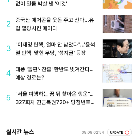
없이 열돔 박살 낸 '이것'
중국산 에어콘을 웃돈 주고 산다...유
2
럽 열광시킨 메이디
"이재명 탄핵, 얼마 안 남았다"...'윤석
3
열 탄핵' 맞힌 무당, '성지글' 등장
태풍 '돌핀'·'찬홈' 한반도 빗겨간다…
4
예상 경로는?
"서울 여행하는 꿈 뒤 찾아온 행운"…
5
327회차 연금복권720+ 당첨번호조
회 주목
실시간 뉴스
08.08 02:54
UPDATE