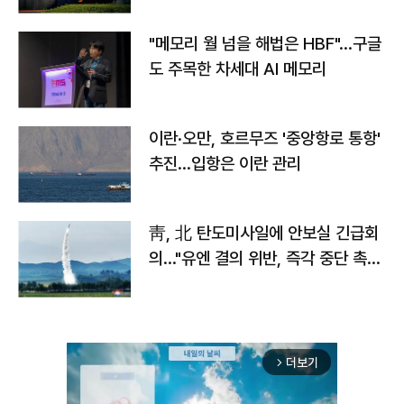
"메모리 월 넘을 해법은 HBF"…구글
도 주목한 차세대 AI 메모리
이란·오만, 호르무즈 '중앙항로 통항'
추진…입항은 이란 관리
靑, 北 탄도미사일에 안보실 긴급회
의…"유엔 결의 위반, 즉각 중단 촉
구"
더보기
arrow_forward_ios