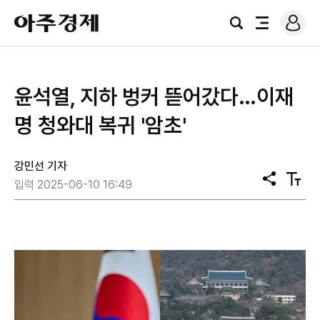
로
아
그
검
전
주
인
색
체
경
메
제
뉴
윤석열, 지하 벙커 뜯어갔다…이재
명 청와대 복귀 '암초'
강민선 기자
공
텍
입력 2025-06-10 16:49
유
스
트
크
기