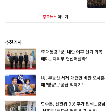
중국뉴스
더보기
추천기사
李대통령 "군, 내란 이후 신뢰 회복
해야…지휘부 헌신해달라"
與, 부동산 세제 개편안 비판 오세훈
에 '맹공'…"공급 억제기"
합수본, 선관위 9곳 추가 압색…강남
·서초도 '투표율 허위 입력' 정황