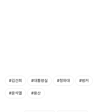
#김건희
#대통령실
#청와대
#벙커
#윤석열
#용산