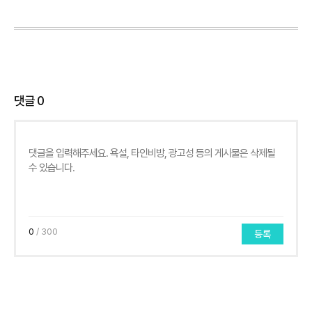
댓글
0
0
/ 300
등록