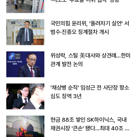
국민의힘 윤리위, '돌려차기 실언' 서
범수·진종오 징계절차 개시
위성락, 스틸 美대사와 상견례…한미
관계 발전 논의
'채상병 순직' 임성근 전 사단장 항소
심도 징역 3년
현금 88조 쌓인 SK하이닉스, 국내
채권시장 '큰손' 됐다…최대 40조 투
자