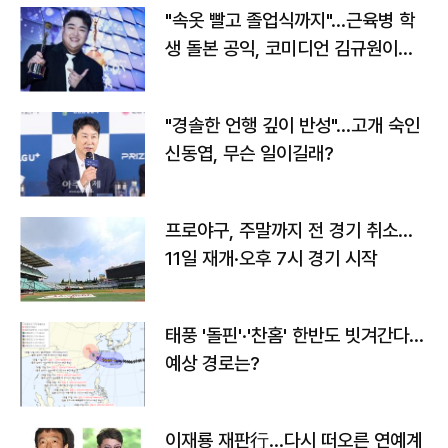
"속옷 빨고 졸업식까지"…근육병 학
생 돌본 공익, 코미디언 김규원이었
다
"경솔한 언행 깊이 반성"…고개 숙인
신동엽, 무슨 일이길래?
프로야구, 주말까지 전 경기 취소…
11일 재개·오후 7시 경기 시작
태풍 '돌핀'·'찬홈' 한반도 빗겨간다…
예상 경로는?
이재룡 재판行…다시 떠오른 연예계