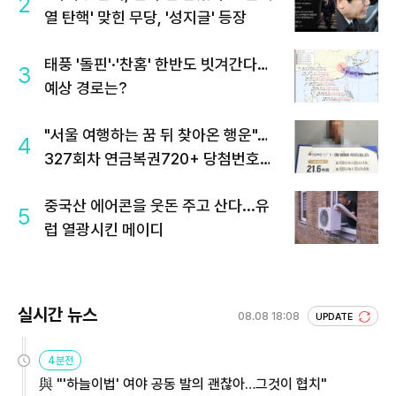
2
열 탄핵' 맞힌 무당, '성지글' 등장
태풍 '돌핀'·'찬홈' 한반도 빗겨간다…
3
예상 경로는?
"서울 여행하는 꿈 뒤 찾아온 행운"…
4
327회차 연금복권720+ 당첨번호조
회 주목
중국산 에어콘을 웃돈 주고 산다...유
5
럽 열광시킨 메이디
실시간 뉴스
08.08 18:08
UPDATE
4분전
與 "'하늘이법' 여야 공동 발의 괜찮아…그것이 협치"