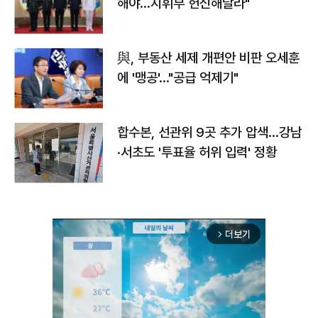
해야…지휘부 헌신해달라"
與, 부동산 세제 개편안 비판 오세훈
에 '맹공'…"공급 억제기"
합수본, 선관위 9곳 추가 압색…강남
·서초도 '투표율 허위 입력' 정황
더보기
arrow_forward_ios