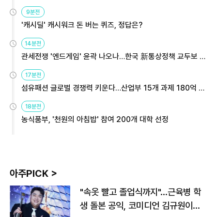
9분전
'캐시딜' 캐시워크 돈 버는 퀴즈, 정답은?
14분전
관세전쟁 '엔드게임' 윤곽 나오나…한국 新통상정책 교두보 활
용해야
17분전
섬유패션 글로벌 경쟁력 키운다…산업부 15개 과제 180억 지
원
18분전
농식품부, '천원의 아침밥' 참여 200개 대학 선정
아주PICK >
"속옷 빨고 졸업식까지"…근육병 학
생 돌본 공익, 코미디언 김규원이었