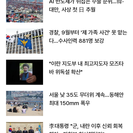
AI 반도체가 뒤집은 수출 순위…韓·
대만, 사상 첫 日 추월
경찰, 9월부터 '제 가족 사건' 못 맡는
다…수사인력 881명 보강
"이란 지도부 내 최고지도자 모즈타
바 위독설 확산"
서울 낮 35도 무더위 계속…동해안
최대 150㎜ 폭우
李대통령 "군, 내란 이후 신뢰 회복