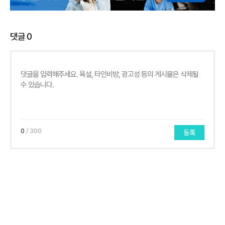
댓글
0
0
/ 300
등록