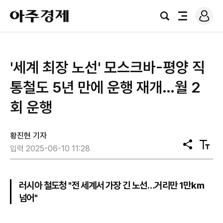
로
아
그
검
전
주
인
색
체
경
메
제
뉴
'세계 최장 노선' 모스크바-평양 직
통철도 5년 만에 운행 재개…월 2
회 운행
황진현 기자
공
텍
입력 2025-06-10 11:28
유
스
트
크
기
러시아 철도청 "전 세계서 가장 긴 노선…거리만 1만㎞
넘어"