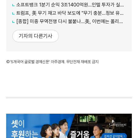
소프트뱅크 1분기 순익 3조1400억원…인텔 투자가 실적 견인
트럼프, 美 무기 재고 바닥 보도에 "무기 충분…정보 유출자에 장기형"
[종합] 미중 무역전쟁 다시 불붙나…美, 이번에는 폴리실리콘 관세 15% 추진
기자의 다른기사
©'5개국어 글로벌 경제신문' 아주경제. 무단전재·재배포 금지