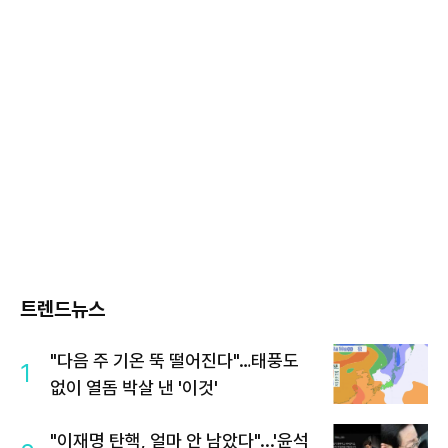
트렌드뉴스
"다음 주 기온 뚝 떨어진다"…태풍도
1
없이 열돔 박살 낸 '이것'
"이재명 탄핵, 얼마 안 남았다"...'윤석