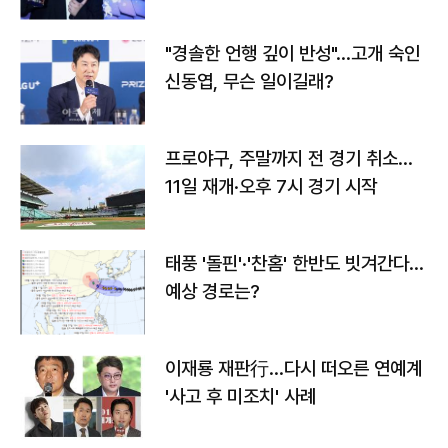
다
"경솔한 언행 깊이 반성"…고개 숙인
신동엽, 무슨 일이길래?
프로야구, 주말까지 전 경기 취소…
11일 재개·오후 7시 경기 시작
태풍 '돌핀'·'찬홈' 한반도 빗겨간다…
예상 경로는?
이재룡 재판行…다시 떠오른 연예계
'사고 후 미조치' 사례