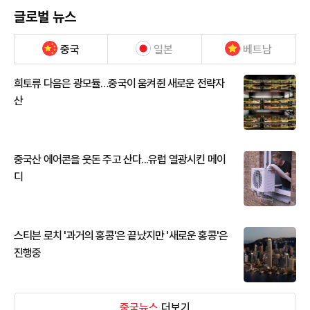
글로벌 뉴스
중국
일본
베트남
희토류 다음은 광모듈…중국이 움켜쥔 새로운 전략자
산
중국산 에어콘을 웃돈 주고 산다...유럽 열광시킨 메이
디
스티븐 로치 '과거의 홍콩'은 끝났지만 '새로운 홍콩'은
진행중
중국뉴스
더보기