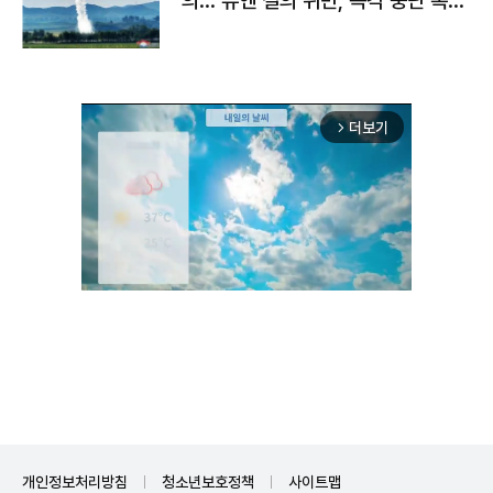
의…"유엔 결의 위반, 즉각 중단 촉
구"
더보기
arrow_forward_ios
Unmute
개인정보처리방침
청소년보호정책
사이트맵