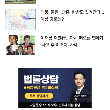
태풍 '돌핀'·'찬홈' 한반도 빗겨간다…
예상 경로는?
이재룡 재판行…다시 떠오른 연예계
'사고 후 미조치' 사례