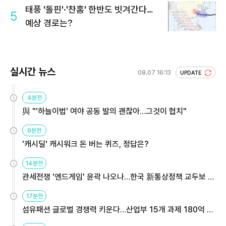
태풍 '돌핀'·'찬홈' 한반도 빗겨간다…
5
예상 경로는?
실시간 뉴스
08.07 16:13
UPDATE
4분전
與 "'하늘이법' 여야 공동 발의 괜찮아…그것이 협치"
9분전
'캐시딜' 캐시워크 돈 버는 퀴즈, 정답은?
14분전
관세전쟁 '엔드게임' 윤곽 나오나…한국 新통상정책 교두보 활
용해야
17분전
섬유패션 글로벌 경쟁력 키운다…산업부 15개 과제 180억 지
원