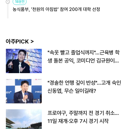
18분전
농식품부, '천원의 아침밥' 참여 200개 대학 선정
아주PICK >
"속옷 빨고 졸업식까지"…근육병 학
생 돌본 공익, 코미디언 김규원이었
다
"경솔한 언행 깊이 반성"…고개 숙인
신동엽, 무슨 일이길래?
프로야구, 주말까지 전 경기 취소…
11일 재개·오후 7시 경기 시작