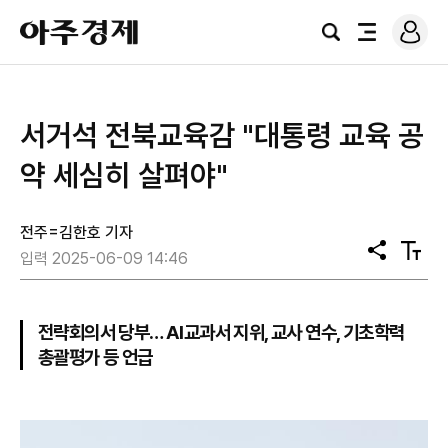
로
아
그
검
전
주
인
색
체
경
메
제
뉴
서거석 전북교육감 "대통령 교육 공
약 세심히 살펴야"
전주=김한호 기자
공
텍
입력 2025-06-09 14:46
유
스
트
크
기
전략회의서 당부… AI교과서 지위, 교사 연수, 기초학력
총괄평가 등 언급