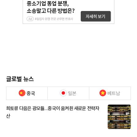
글로벌 뉴스
중국
일본
베트남
희토류 다음은 광모듈…중국이 움켜쥔 새로운 전략자
산