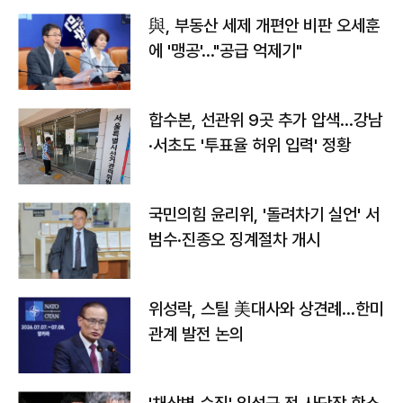
與, 부동산 세제 개편안 비판 오세훈
에 '맹공'…"공급 억제기"
합수본, 선관위 9곳 추가 압색…강남
·서초도 '투표율 허위 입력' 정황
국민의힘 윤리위, '돌려차기 실언' 서
범수·진종오 징계절차 개시
위성락, 스틸 美대사와 상견례…한미
관계 발전 논의