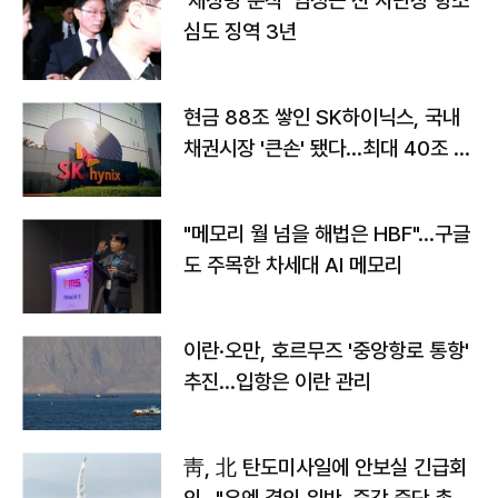
'채상병 순직' 임성근 전 사단장 항소
심도 징역 3년
현금 88조 쌓인 SK하이닉스, 국내
채권시장 '큰손' 됐다…최대 40조 투
자
"메모리 월 넘을 해법은 HBF"…구글
도 주목한 차세대 AI 메모리
이란·오만, 호르무즈 '중앙항로 통항'
추진…입항은 이란 관리
靑, 北 탄도미사일에 안보실 긴급회