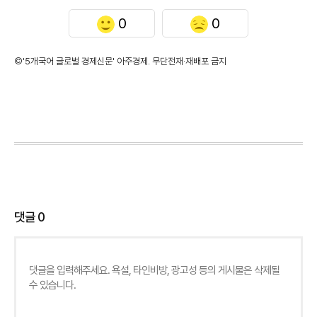
0
0
©'5개국어 글로벌 경제신문' 아주경제. 무단전재·재배포 금지
댓글
0