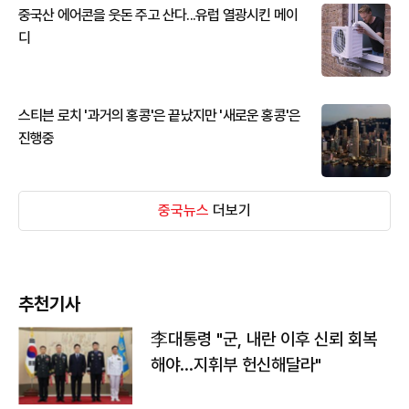
중국산 에어콘을 웃돈 주고 산다...유럽 열광시킨 메이
디
스티븐 로치 '과거의 홍콩'은 끝났지만 '새로운 홍콩'은
진행중
중국뉴스
더보기
추천기사
李대통령 "군, 내란 이후 신뢰 회복
해야…지휘부 헌신해달라"