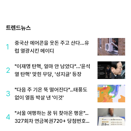
트렌드뉴스
중국산 에어콘을 웃돈 주고 산다...유
1
럽 열광시킨 메이디
"이재명 탄핵, 얼마 안 남았다"...'윤석
2
열 탄핵' 맞힌 무당, '성지글' 등장
"다음 주 기온 뚝 떨어진다"…태풍도
3
없이 열돔 박살 낸 '이것'
"서울 여행하는 꿈 뒤 찾아온 행운"…
4
327회차 연금복권720+ 당첨번호조
회 주목