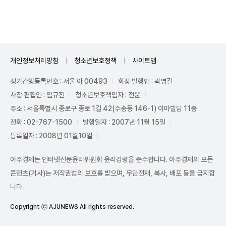
Unmute
개인정보처리방침
청소년보호정책
사이트맵
정기간행등록번호 : 서울 아 00493
회장·발행인 : 곽영길
사장·편집인 : 임규진
청소년보호책임자 : 전운
주소 : 서울특별시 종로구 종로 1길 42(수송동 146-1) 이마빌딩 11층
전화 : 02-767-1500
발행일자 : 2007년 11월 15일
등록일자 : 2008년 01월10일
아주경제는 인터넷신문윤리위원회 윤리강령을 준수합니다. 아주경제의 모든
콘텐츠(기사)는 저작권법의 보호를 받으며, 무단전재, 복사, 배포 등을 금지합
니다.
Copyright ⓒ AJUNEWS All rights reserved.