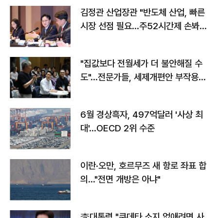
김정관 산업장관 "반도체 산업, 빠른
시장 선점 필요…주52시간제 손봐
야"
"집값보다 전월세가 더 불안해질 수
도"…전문가들, 세제개편안 부작용
우려
6월 경상흑자, 497억달러 '사상 최
대'…OECD 2위 수준
이란·오만, 호르무즈 새 항로 좌표 합
의…"전면 개방은 아냐"
李대통령 "쿠데타 소지 없애려면 사