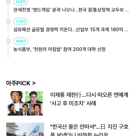
14분전
관세전쟁 '엔드게임' 윤곽 나오나…한국 新통상정책 교두보 활
용해야
17분전
섬유패션 글로벌 경쟁력 키운다…산업부 15개 과제 180억 지
원
18분전
농식품부, '천원의 아침밥' 참여 200개 대학 선정
아주PICK >
이재룡 재판行…다시 떠오른 연예계
'사고 후 미조치' 사례
"한국산 물은 안마셔"…日 지진 구호
품 보냈더니 비하한 누리꾼