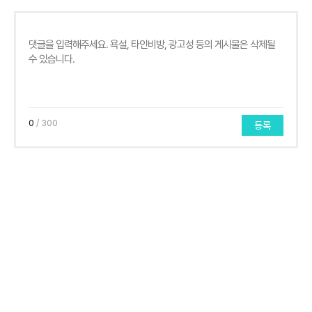
0
/ 300
등록