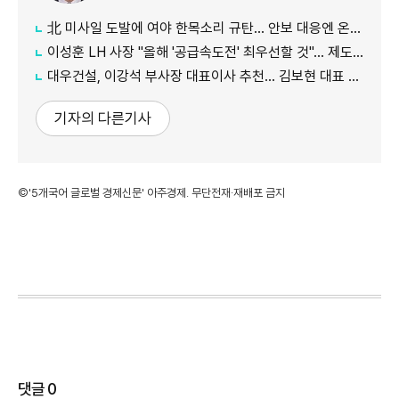
北 미사일 도발에 여야 한목소리 규탄… 안보 대응엔 온도차
이성훈 LH 사장 "올해 '공급속도전' 최우선할 것"… 제도 개선·직원 참여 독려
대우건설, 이강석 부사장 대표이사 추천… 김보현 대표 용퇴
기자의 다른기사
©'5개국어 글로벌 경제신문' 아주경제. 무단전재·재배포 금지
댓글
0