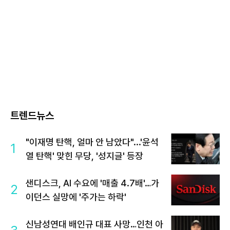
트렌드뉴스
"이재명 탄핵, 얼마 안 남았다"...'윤석
1
열 탄핵' 맞힌 무당, '성지글' 등장
샌디스크, AI 수요에 '매출 4.7배'…가
2
이던스 실망에 '주가는 하락'
신남성연대 배인규 대표 사망…인천 아