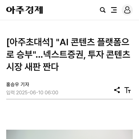
로
아
그
검
전
주
인
색
체
경
메
제
뉴
[아주초대석] "AI 콘텐츠 플랫폼으
로 승부"…넥스트증권, 투자 콘텐츠
시장 새판 짠다
홍승우 기자
공
텍
입력 2025-06-10 06:00
유
스
트
크
기