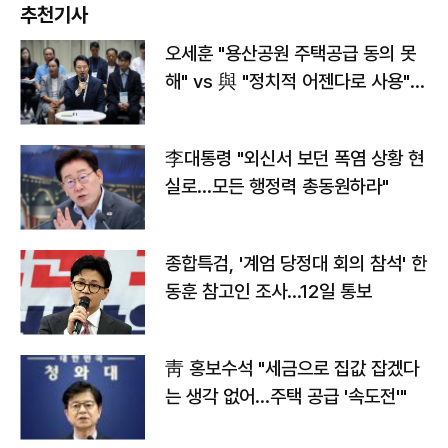
추천기사
오세훈 "용산공원 주택공급 동의 못
해" vs 與 "정치적 어젠다로 사용"
맞불
李대통령 "외신서 보던 폭염 상황 현
실로…모든 행정력 총동원하라"
종합특검, '계엄 당정대 회의 참석' 한
동훈 참고인 조사...12일 통보
靑 홍보수석 "세금으로 집값 잡겠다
는 생각 없어…주택 공급 '속도전'"