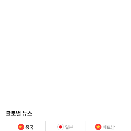
글로벌 뉴스
중국
일본
베트남