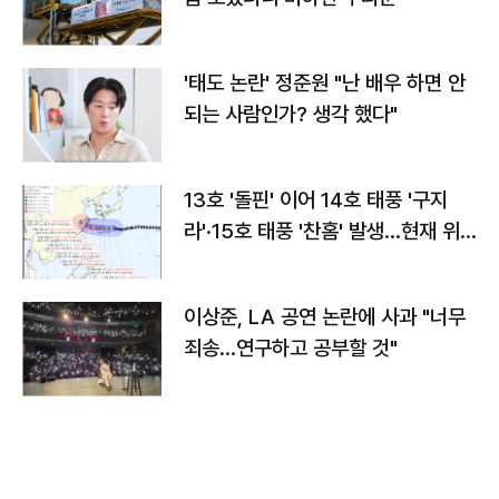
'태도 논란' 정준원 "난 배우 하면 안
되는 사람인가? 생각 했다"
13호 '돌핀' 이어 14호 태풍 '구지
라'·15호 태풍 '찬홈' 발생…현재 위
치와 이동경로는?
이상준, LA 공연 논란에 사과 "너무
죄송…연구하고 공부할 것"