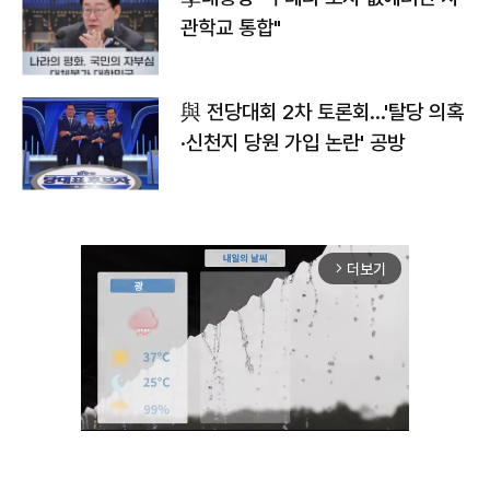
관학교 통합"
與 전당대회 2차 토론회…'탈당 의혹
·신천지 당원 가입 논란' 공방
더보기
arrow_forward_ios