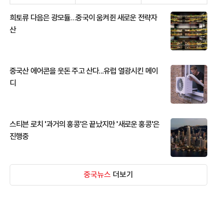
희토류 다음은 광모듈…중국이 움켜쥔 새로운 전략자
산
중국산 에어콘을 웃돈 주고 산다...유럽 열광시킨 메이
디
스티븐 로치 '과거의 홍콩'은 끝났지만 '새로운 홍콩'은
진행중
중국뉴스
더보기