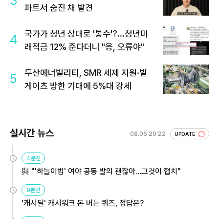
3
파트서 숨진 채 발견
국가가 청년 상대로 '통수'?...청년미
4
래적금 12% 준다더니 "응, 오류야"
두산에너빌리티, SMR 세제 지원·빌
5
게이츠 방한 기대에 5%대 강세
실시간 뉴스
08.06 20:22
UPDATE
4분전
與 "'하늘이법' 여야 공동 발의 괜찮아…그것이 협치"
9분전
'캐시딜' 캐시워크 돈 버는 퀴즈, 정답은?