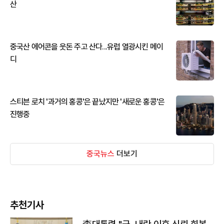
산
중국산 에어콘을 웃돈 주고 산다...유럽 열광시킨 메이
디
스티븐 로치 '과거의 홍콩'은 끝났지만 '새로운 홍콩'은
진행중
중국뉴스
더보기
추천기사