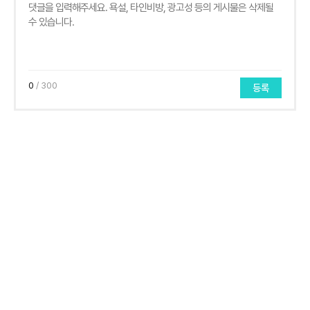
0
/ 300
등록