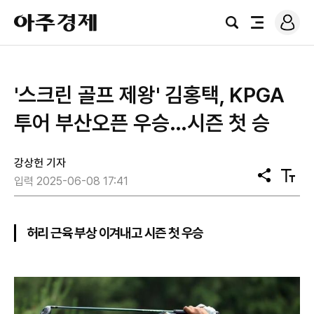
로
아
그
검
전
주
인
색
체
경
메
제
뉴
'스크린 골프 제왕' 김홍택, KPGA
투어 부산오픈 우승…시즌 첫 승
강상헌 기자
공
텍
입력 2025-06-08 17:41
유
스
트
크
기
허리 근육 부상 이겨내고 시즌 첫 우승