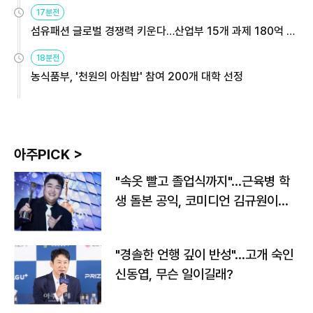
용해야
17분전
섬유패션 글로벌 경쟁력 키운다…산업부 15개 과제 180억 지
원
18분전
농식품부, '천원의 아침밥' 참여 200개 대학 선정
아주PICK >
"속옷 빨고 졸업식까지"…근육병 학
생 돌본 공익, 코미디언 김규원이었
다
"경솔한 언행 깊이 반성"…고개 숙인
신동엽, 무슨 일이길래?