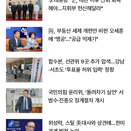
李대통령 "군, 내란 이후 신뢰 회복
해야…지휘부 헌신해달라"
與, 부동산 세제 개편안 비판 오세훈
에 '맹공'…"공급 억제기"
합수본, 선관위 9곳 추가 압색…강남
·서초도 '투표율 허위 입력' 정황
국민의힘 윤리위, '돌려차기 실언' 서
범수·진종오 징계절차 개시
위성락, 스틸 美대사와 상견례…한미