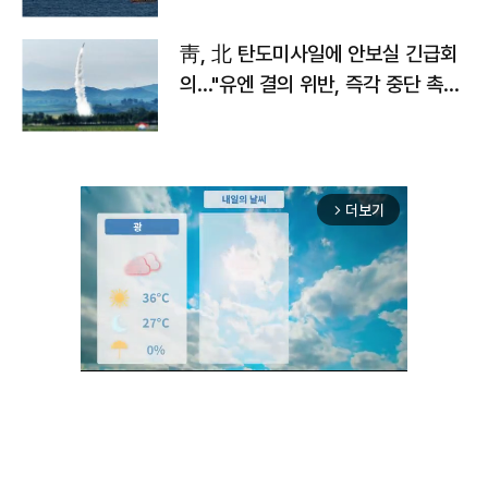
靑, 北 탄도미사일에 안보실 긴급회
의…"유엔 결의 위반, 즉각 중단 촉
구"
더보기
arrow_forward_ios
Mute