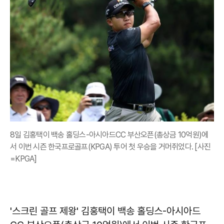
8일 김홍택이 백송 홀딩스-아시아드CC 부산오픈(총상금 10억원)에
서 이번 시즌 한국프로골프(KPGA) 투어 첫 우승을 거머쥐었다. [사진
=KPGA]
'스크린 골프 제왕' 김홍택이 백송 홀딩스-아시아드