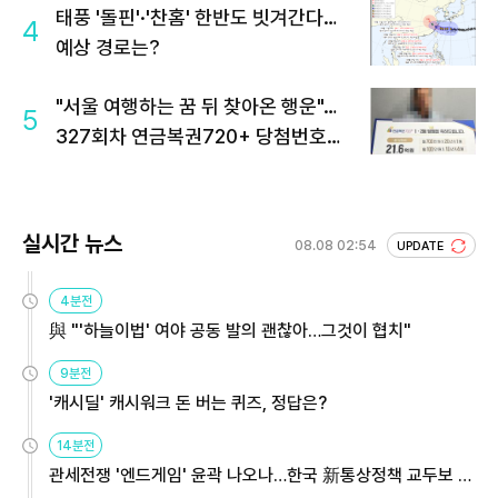
태풍 '돌핀'·'찬홈' 한반도 빗겨간다…
4
예상 경로는?
"서울 여행하는 꿈 뒤 찾아온 행운"…
5
327회차 연금복권720+ 당첨번호조
회 주목
실시간 뉴스
08.08 02:54
UPDATE
4분전
與 "'하늘이법' 여야 공동 발의 괜찮아…그것이 협치"
9분전
'캐시딜' 캐시워크 돈 버는 퀴즈, 정답은?
14분전
관세전쟁 '엔드게임' 윤곽 나오나…한국 新통상정책 교두보 활