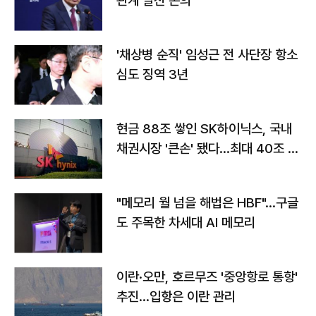
관계 발전 논의
'채상병 순직' 임성근 전 사단장 항소
심도 징역 3년
현금 88조 쌓인 SK하이닉스, 국내
채권시장 '큰손' 됐다…최대 40조 투
자
"메모리 월 넘을 해법은 HBF"…구글
도 주목한 차세대 AI 메모리
이란·오만, 호르무즈 '중앙항로 통항'
추진…입항은 이란 관리