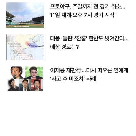
프로야구, 주말까지 전 경기 취소…
11일 재개·오후 7시 경기 시작
태풍 '돌핀'·'찬홈' 한반도 빗겨간다…
예상 경로는?
이재룡 재판行…다시 떠오른 연예계
'사고 후 미조치' 사례