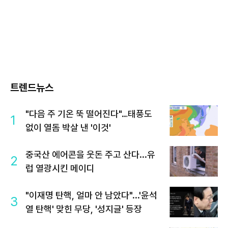
트렌드뉴스
"다음 주 기온 뚝 떨어진다"…태풍도
1
없이 열돔 박살 낸 '이것'
중국산 에어콘을 웃돈 주고 산다...유
2
럽 열광시킨 메이디
"이재명 탄핵, 얼마 안 남았다"...'윤석
3
열 탄핵' 맞힌 무당, '성지글' 등장