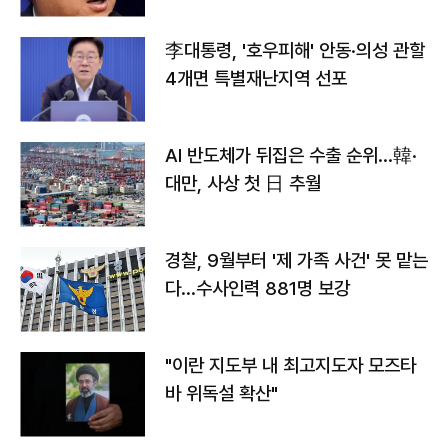
李대통령, '호우피해' 안동·의성 관할
4개면 특별재난지역 선포
AI 반도체가 뒤집은 수출 순위…韓·
대만, 사상 첫 日 추월
경찰, 9월부터 '제 가족 사건' 못 맡는
다…수사인력 881명 보강
"이란 지도부 내 최고지도자 모즈타
바 위독설 확산"