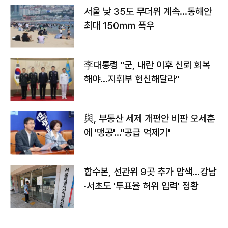
서울 낮 35도 무더위 계속…동해안
최대 150㎜ 폭우
李대통령 "군, 내란 이후 신뢰 회복
해야…지휘부 헌신해달라"
與, 부동산 세제 개편안 비판 오세훈
에 '맹공'…"공급 억제기"
합수본, 선관위 9곳 추가 압색…강남
·서초도 '투표율 허위 입력' 정황