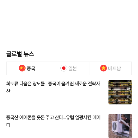
글로벌 뉴스
중국
일본
베트남
희토류 다음은 광모듈…중국이 움켜쥔 새로운 전략자
산
중국산 에어콘을 웃돈 주고 산다...유럽 열광시킨 메이
디