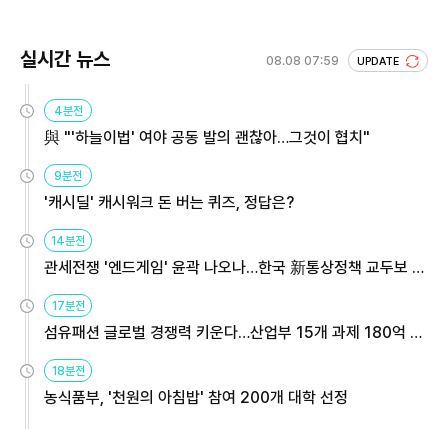
실시간 뉴스
08.08 07:59
UPDATE
4분전
與 "'하늘이법' 여야 공동 발의 괜찮아…그것이 협치"
9분전
'캐시딜' 캐시워크 돈 버는 퀴즈, 정답은?
14분전
관세전쟁 '엔드게임' 윤곽 나오나…한국 新통상정책 교두보 활
용해야
17분전
섬유패션 글로벌 경쟁력 키운다…산업부 15개 과제 180억 지
원
18분전
농식품부, '천원의 아침밥' 참여 200개 대학 선정