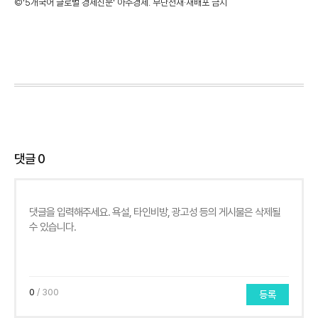
©'5개국어 글로벌 경제신문' 아주경제. 무단전재·재배포 금지
댓글
0
0
/ 300
등록