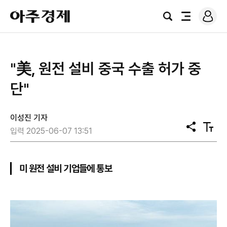
로
아
그
검
전
주
인
색
체
경
메
제
뉴
"美, 원전 설비 중국 수출 허가 중
단"
이성진 기자
공
텍
입력 2025-06-07 13:51
유
스
트
크
기
미 원전 설비 기업들에 통보