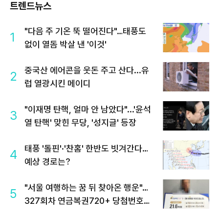
트렌드뉴스
"다음 주 기온 뚝 떨어진다"…태풍도
1
없이 열돔 박살 낸 '이것'
중국산 에어콘을 웃돈 주고 산다...유
2
럽 열광시킨 메이디
"이재명 탄핵, 얼마 안 남았다"...'윤석
3
열 탄핵' 맞힌 무당, '성지글' 등장
태풍 '돌핀'·'찬홈' 한반도 빗겨간다…
4
예상 경로는?
"서울 여행하는 꿈 뒤 찾아온 행운"…
5
327회차 연금복권720+ 당첨번호조
회 주목