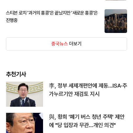
스티븐 로치 '과거의 홍콩'은 끝났지만 '새로운 홍콩'은
진행중
중국뉴스
더보기
추천기사
李, 정부 세제개편안에 제동…ISA·주
가누르기안 재검토 지시
與, 황희 '폐기 버스 청년 주택' 제안
에 "당 입장과 무관…개인 의견"