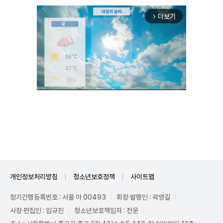
더보기
arrow_forward_ios
Unmute
개인정보처리방침
청소년보호정책
사이트맵
정기간행등록번호 : 서울 아 00493
회장·발행인 : 곽영길
사장·편집인 : 임규진
청소년보호책임자 : 전운