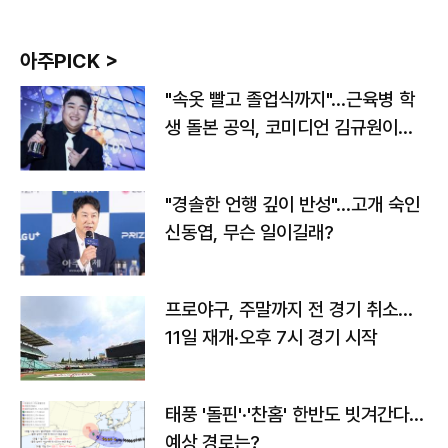
아주PICK >
"속옷 빨고 졸업식까지"…근육병 학
생 돌본 공익, 코미디언 김규원이었
다
"경솔한 언행 깊이 반성"…고개 숙인
신동엽, 무슨 일이길래?
프로야구, 주말까지 전 경기 취소…
11일 재개·오후 7시 경기 시작
태풍 '돌핀'·'찬홈' 한반도 빗겨간다…
예상 경로는?