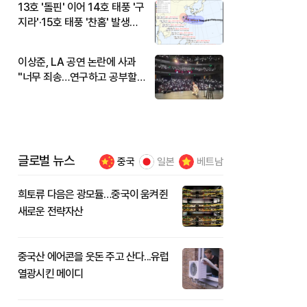
13호 '돌핀' 이어 14호 태풍 '구
지라'·15호 태풍 '찬홈' 발생…
현재 위치와 이동경로는?
이상준, LA 공연 논란에 사과
"너무 죄송…연구하고 공부할
것"
글로벌 뉴스
중국
일본
베트남
희토류 다음은 광모듈…중국이 움켜쥔
새로운 전략자산
중국산 에어콘을 웃돈 주고 산다...유럽
열광시킨 메이디