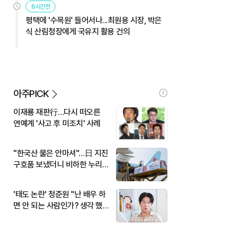
6시간전
평택에 '수목원' 들어서나...최원용 시장, 박은
식 산림청장에게 국유지 활용 건의
아주PICK
이재룡 재판行…다시 떠오른
연예계 '사고 후 미조치' 사례
"한국산 물은 안마셔"…日 지진
구호품 보냈더니 비하한 누리
꾼
'태도 논란' 정준원 "난 배우 하
면 안 되는 사람인가? 생각 했
다"