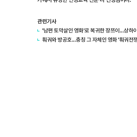
관련기사
'남편 토막살인 영화'로 복귀한 장쯔이...상하이
훠궈와 방공호...충칭 그 자체인 영화 '훠궈전쟁