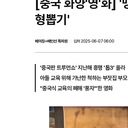
[중국 화양'영'화]
형뽑기'
베이징=배인선 특파원
입력 2025-06-07 06:00
'중국판 트루먼쇼' 지난해 흥행 '톱3' 올라
아들 교육 위해 가난한 척하는 부잣집 부모
"중국식 교육의 폐해 '풍자'"한 영화