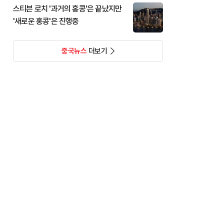
스티븐 로치 '과거의 홍콩'은 끝났지만
'새로운 홍콩'은 진행중
중국뉴스
더보기