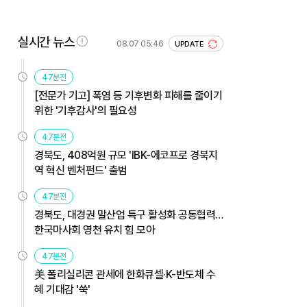
실시간 뉴스
08.07 05:46
UPDATE
47분전
[전문가 기고] 폭염 등 기후변화 피해를 줄이기
위한 '기후감사'의 필요성
47분전
경북도, 408억원 규모 'IBK-에코프로 경북지
역 혁신 벤처펀드' 출범
47분전
경북도, 대경권 말산업 특구 활성화 공동협력…
한국마사회 영천 유치 힘 모아
47분전
美 폴리실리콘 관세에 한화큐셀·K-반도체 수
혜 기대감 '쑥'