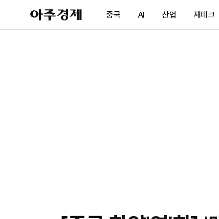
아
중국
AI
산업
재테크
주
경
제