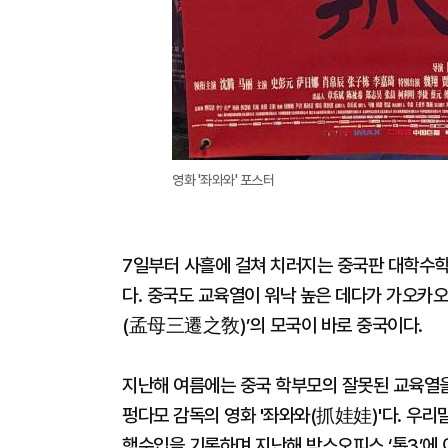
영화 '좌와와' 포스터
7일부터 사흘에 걸쳐 치러지는 중국판 대학수학
다. 중국도 교육열이 워낙 높은 데다가 가오카
(孟母三遷之敎)’의 모국이 바로 중국이다.
지난해 여름에는 중국 학부모의 잘못된 교육열을
펑다모 감독의 영화 '좌와와(抓娃娃)'다. 우리말로
행수입을 기록하며 지난해 박스오피스 ‘톱3’에