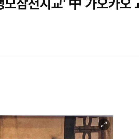
 '맹모삼천지교' 中 가오카오 
이
미