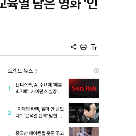
교육열 담은 영화 '인
공
프
텍
유
린
스
트
트
크
기
트렌드 뉴스
샌디스크, AI 수요에 '매출
1
4.7배'…가이던스 실망에
'주가는 하락'
"이재명 탄핵, 얼마 안 남았
2
다"...'윤석열 탄핵' 맞힌 무
당, '성지글' 등장
중국산 에어콘을 웃돈 주고