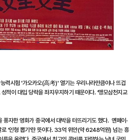
능력시험 '가오카오(高考)' 열기는 우리나라만큼이나 뜨겁
오 성적이 대입 당락을 좌지우지하기 때문이다. ‘맹모삼천지교
 풍자한 영화가 중국에서 대박을 터뜨리기도 했다. 옌페이·
 ‘인형 뽑기’란 뜻이다. 33억 위안(약 6248억원) 넘는 흥
 이름을 올렸다. 중국에서 최고의 콤비를 자랑하는 남녀 국민