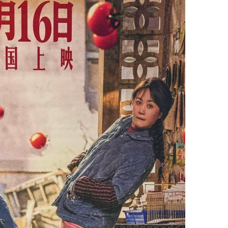
지
확
대