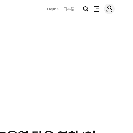
로
English
日本語
그
검
전
인
색
체
메
뉴