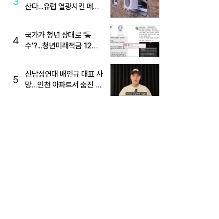
3
산다...유럽 열광시킨 메이
디
국가가 청년 상대로 '통
4
수'?...청년미래적금 12%
준다더니 "응, 오류야"
신남성연대 배인규 대표 사
5
망…인천 아파트서 숨진 채
발견