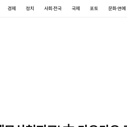
경제
정치
사회·전국
국제
포토
문화·연예