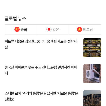
글로벌 뉴스
중국
일본
베트남
희토류 다음은 광모듈…중국이 움켜쥔 새로운 전략자
산
중국산 에어콘을 웃돈 주고 산다...유럽 열광시킨 메이
디
스티븐 로치 '과거의 홍콩'은 끝났지만 '새로운 홍콩'은
진행중