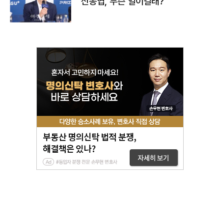
신동엽, 무슨 일이길래?