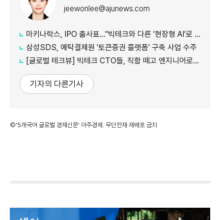
jeewonlee@ajunews.com
마키나락스, IPO 출사표…"빅테크와 다른 '현장형 AI'로 승부"
삼성SDS, 예탁결제원 '토큰증권 플랫폼' 구축 사업 수주
[글로벌 테크뷰] 빅테크 CTO들, 직함 떼고 엔지니어로 유턴...'앤트로픽행 러시' 이유는
기자의 다른기사
©'5개국어 글로벌 경제신문' 아주경제. 무단전재·재배포 금지