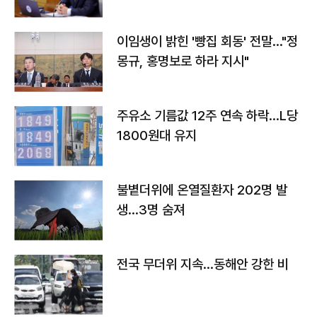
이임생이 밝힌 '빵집 회동' 전말…"정
몽규, 홍명보로 하라 지시"
주유소 기름값 12주 연속 하락…L당
1800원대 유지
불볕더위에 온열질환자 202명 발
생…3명 숨져
전국 무더위 지속…동해안 강한 비