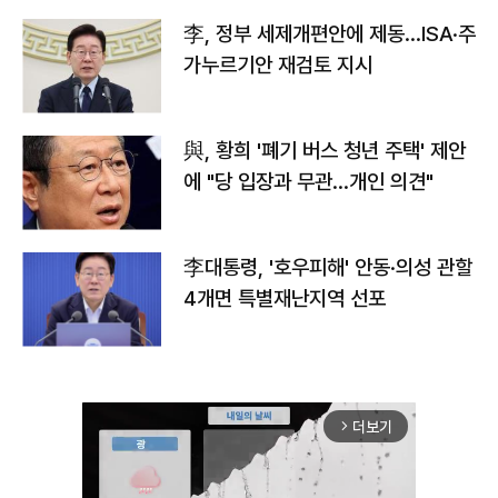
李, 정부 세제개편안에 제동…ISA·주
가누르기안 재검토 지시
與, 황희 '폐기 버스 청년 주택' 제안
에 "당 입장과 무관…개인 의견"
李대통령, '호우피해' 안동·의성 관할
4개면 특별재난지역 선포
더보기
arrow_forward_ios