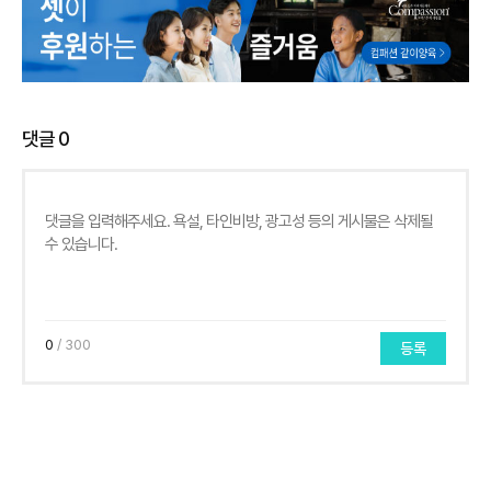
댓글
0
0
/ 300
등록