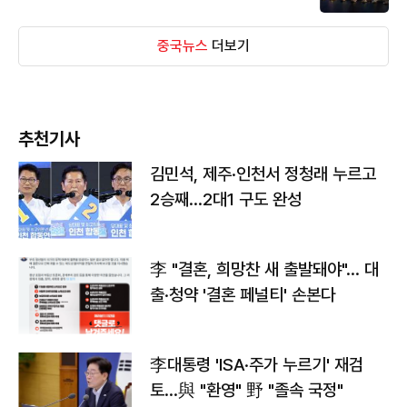
중국뉴스
더보기
추천기사
김민석, 제주·인천서 정청래 누르고
2승째…2대1 구도 완성
李 "결혼, 희망찬 새 출발돼야"… 대
출·청약 '결혼 페널티' 손본다
李대통령 'ISA·주가 누르기' 재검
토…與 "환영" 野 "졸속 국정"