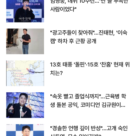
임영웅, 데뷔 10주년…"난 늘 부족한
사람이었다"
"광고주들이 찾아줘"…진태현, '이숙
캠' 하차 후 근황 공개
13호 태풍 '돌핀'·15호 '찬홈' 현재 위
치는?
"속옷 빨고 졸업식까지"…근육병 학
생 돌본 공익, 코미디언 김규원이었
다
"경솔한 언행 깊이 반성"…고개 숙인