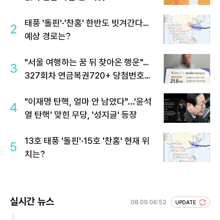
태풍 '돌핀'·'찬홈' 한반도 빗겨간다…
2
예상 경로는?
"서울 여행하는 꿈 뒤 찾아온 행운"…
3
327회차 연금복권720+ 당첨번호조
회 주목
"이재명 탄핵, 얼마 안 남았다"...'윤석
4
열 탄핵' 맞힌 무당, '성지글' 등장
13호 태풍 '돌핀'·15호 '찬홈' 현재 위
5
치는?
실시간 뉴스
08.09 06:52
UPDATE