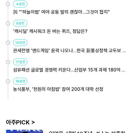
4분전
與 "'하늘이법' 여야 공동 발의 괜찮아…그것이 협치"
9분전
'캐시딜' 캐시워크 돈 버는 퀴즈, 정답은?
14분전
관세전쟁 '엔드게임' 윤곽 나오나…한국 新통상정책 교두보 활
용해야
17분전
섬유패션 글로벌 경쟁력 키운다…산업부 15개 과제 180억 지
원
18분전
농식품부, '천원의 아침밥' 참여 200개 대학 선정
아주PICK >