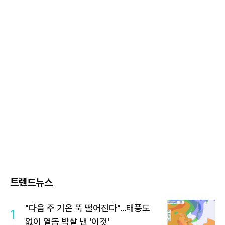
트렌드뉴스
"다음 주 기온 뚝 떨어진다"…태풍도
1
없이 열돔 박살 낸 '이것'