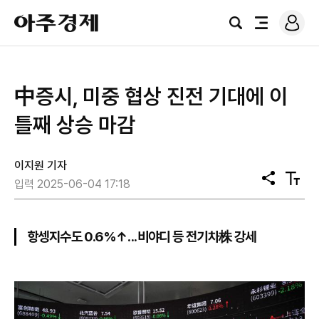
로
아
그
검
전
주
인
색
체
경
메
제
뉴
中증시, 미중 협상 진전 기대에 이
틀째 상승 마감
이지원 기자
공
텍
입력 2025-06-04 17:18
유
스
트
크
기
항셍지수도 0.6%↑...비야디 등 전기차株 강세