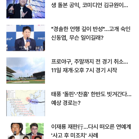
생 돌본 공익, 코미디언 김규원이었
다
"경솔한 언행 깊이 반성"…고개 숙인
신동엽, 무슨 일이길래?
프로야구, 주말까지 전 경기 취소…
11일 재개·오후 7시 경기 시작
태풍 '돌핀'·'찬홈' 한반도 빗겨간다…
예상 경로는?
이재룡 재판行…다시 떠오른 연예계
'사고 후 미조치' 사례