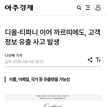
로
아
그
검
전
주
인
색
체
경
메
제
뉴
디올·티파니 이어 까르띠에도, 고객
정보 유출 사고 발생
나선혜 기자
공
텍
입력 2025-06-03 19:31
유
스
트
크
기
이름, 이메일, 국가 등 유출됐을 가능성