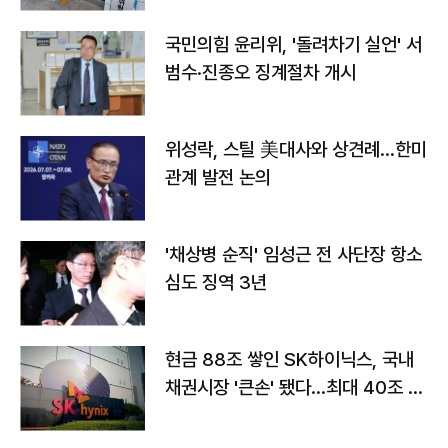
국민의힘 윤리위, '돌려차기 실언' 서
범수·진종오 징계절차 개시
위성락, 스틸 美대사와 상견례…한미
관계 발전 논의
'채상병 순직' 임성근 전 사단장 항소
심도 징역 3년
현금 88조 쌓인 SK하이닉스, 국내
채권시장 '큰손' 됐다…최대 40조 투
자