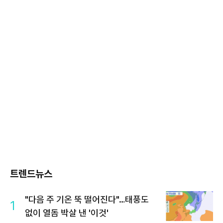
트렌드뉴스
"다음 주 기온 뚝 떨어진다"…태풍도
1
없이 열돔 박살 낸 '이것'