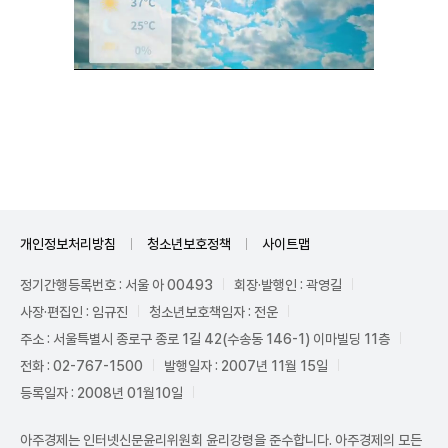
Unmute
개인정보처리방침
청소년보호정책
사이트맵
정기간행등록번호 : 서울 아 00493
회장·발행인 : 곽영길
사장·편집인 : 임규진
청소년보호책임자 : 전운
주소 : 서울특별시 종로구 종로 1길 42(수송동 146-1) 이마빌딩 11층
전화 : 02-767-1500
발행일자 : 2007년 11월 15일
등록일자 : 2008년 01월10일
아주경제는 인터넷신문윤리위원회 윤리강령을 준수합니다. 아주경제의 모든