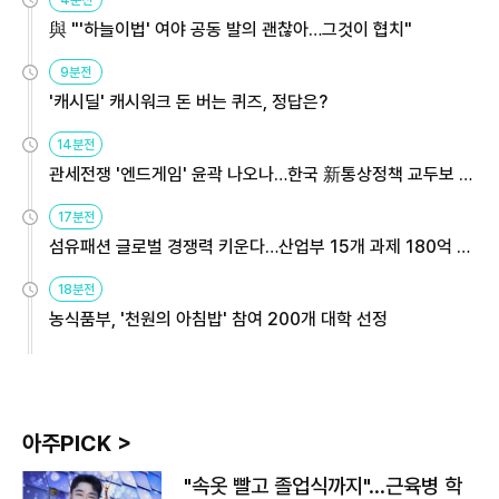
與 "'하늘이법' 여야 공동 발의 괜찮아…그것이 협치"
9분전
'캐시딜' 캐시워크 돈 버는 퀴즈, 정답은?
14분전
관세전쟁 '엔드게임' 윤곽 나오나…한국 新통상정책 교두보 활
용해야
17분전
섬유패션 글로벌 경쟁력 키운다…산업부 15개 과제 180억 지
원
18분전
농식품부, '천원의 아침밥' 참여 200개 대학 선정
아주PICK >
"속옷 빨고 졸업식까지"…근육병 학