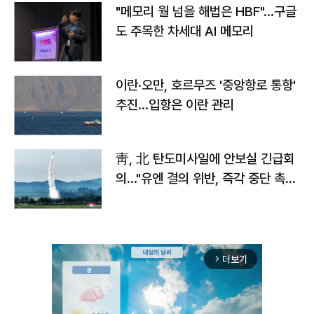
"메모리 월 넘을 해법은 HBF"…구글
도 주목한 차세대 AI 메모리
이란·오만, 호르무즈 '중앙항로 통항'
추진…입항은 이란 관리
靑, 北 탄도미사일에 안보실 긴급회
의…"유엔 결의 위반, 즉각 중단 촉
구"
더보기
arrow_forward_ios