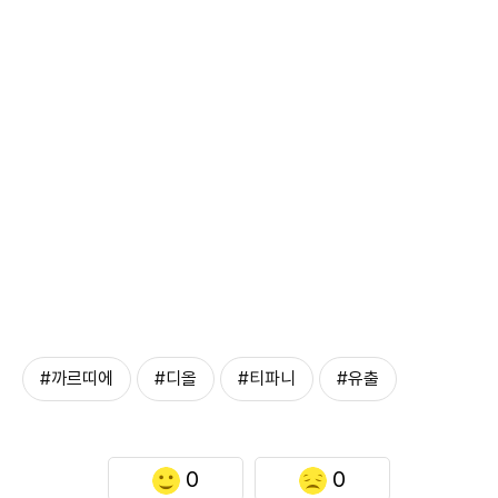
#까르띠에
#디올
#티파니
#유출
0
0