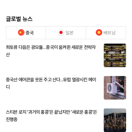
글로벌 뉴스
중국
일본
베트남
희토류 다음은 광모듈…중국이 움켜쥔 새로운 전략자
산
중국산 에어콘을 웃돈 주고 산다...유럽 열광시킨 메이
디
스티븐 로치 '과거의 홍콩'은 끝났지만 '새로운 홍콩'은
진행중