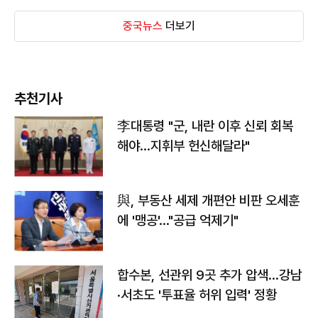
중국뉴스
더보기
추천기사
李대통령 "군, 내란 이후 신뢰 회복
해야…지휘부 헌신해달라"
與, 부동산 세제 개편안 비판 오세훈
에 '맹공'…"공급 억제기"
합수본, 선관위 9곳 추가 압색…강남
·서초도 '투표율 허위 입력' 정황