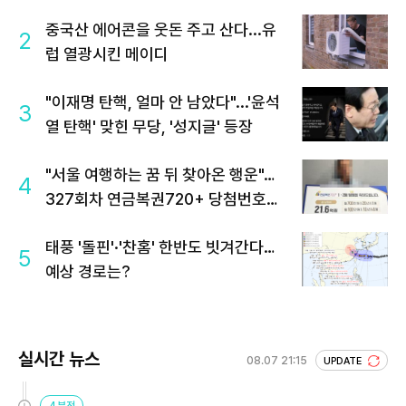
중국산 에어콘을 웃돈 주고 산다...유
2
럽 열광시킨 메이디
"이재명 탄핵, 얼마 안 남았다"...'윤석
3
열 탄핵' 맞힌 무당, '성지글' 등장
"서울 여행하는 꿈 뒤 찾아온 행운"…
4
327회차 연금복권720+ 당첨번호조
회 주목
태풍 '돌핀'·'찬홈' 한반도 빗겨간다…
5
예상 경로는?
실시간 뉴스
08.07 21:15
UPDATE
4분전