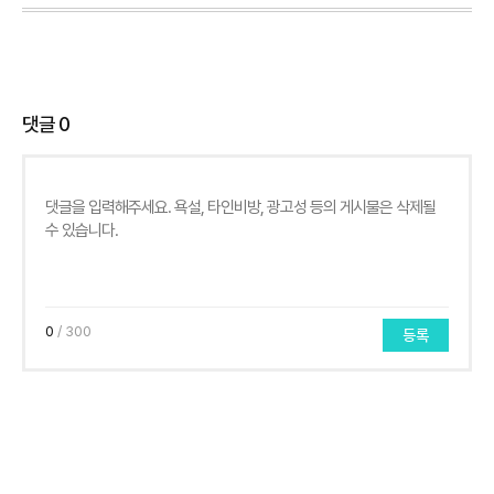
댓글
0
0
/ 300
등록