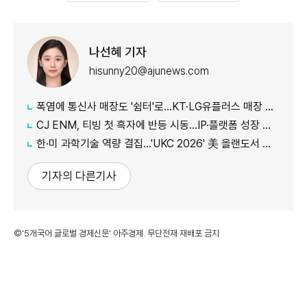
나선혜 기자
hisunny20@ajunews.com
폭염에 통신사 매장도 '쉼터'로…KT·LG유플러스 매장 개방
CJ ENM, 티빙 첫 흑자에 반등 시동…IP·플랫폼 성장 가속
한·미 과학기술 역량 결집…'UKC 2026' 美 올랜도서 개막
기자의 다른기사
©'5개국어 글로벌 경제신문' 아주경제. 무단전재·재배포 금지