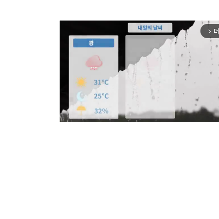
더
arrow_forward_ios
Mut