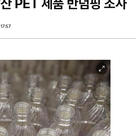
남산 PET 제품 반덤핑 조사
17:57
이
미
지
확
대