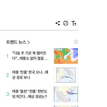
공
프
텍
유
린
스
트
트
크
기
트렌드 뉴스
"다음 주 기온 뚝 떨어진
1
다"…태풍도 없이 열돔 박
살 낸 '이것'
태풍 '찬홈' 한국 오나…예
2
상 경로 보니
태풍 '돌핀'·'찬홈' 한반도
3
빗겨간다…예상 경로는?