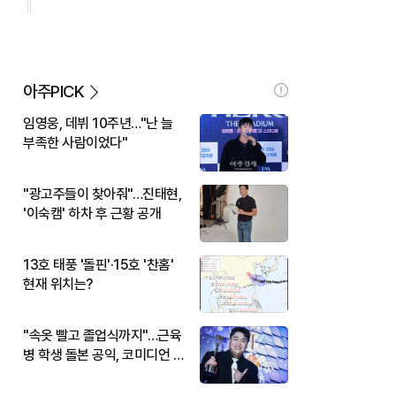
아주PICK
임영웅, 데뷔 10주년…"난 늘
부족한 사람이었다"
"광고주들이 찾아줘"…진태현,
'이숙캠' 하차 후 근황 공개
13호 태풍 '돌핀'·15호 '찬홈'
현재 위치는?
"속옷 빨고 졸업식까지"…근육
병 학생 돌본 공익, 코미디언 김
규원이었다