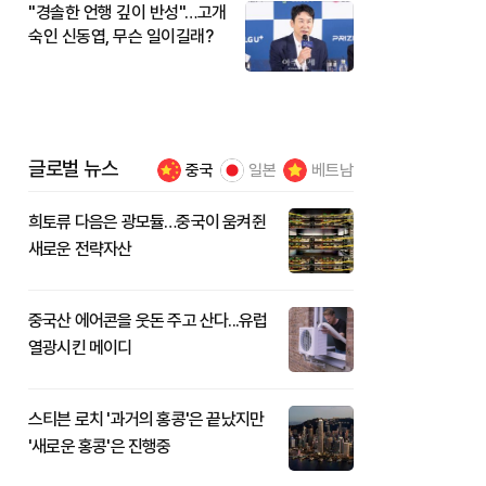
"경솔한 언행 깊이 반성"…고개
숙인 신동엽, 무슨 일이길래?
글로벌 뉴스
중국
일본
베트남
희토류 다음은 광모듈…중국이 움켜쥔
새로운 전략자산
중국산 에어콘을 웃돈 주고 산다...유럽
열광시킨 메이디
스티븐 로치 '과거의 홍콩'은 끝났지만
'새로운 홍콩'은 진행중