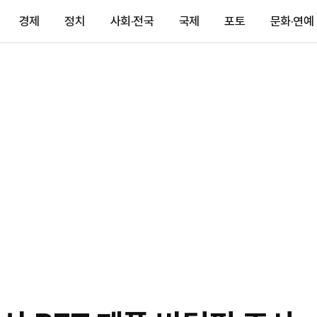
경제
정치
사회·전국
국제
포토
문화·연예