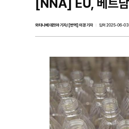
[NNA] EU, 베트
와타나베 데쯔야 기자/ [번역] 이경 기자
입력 2025-06-03 