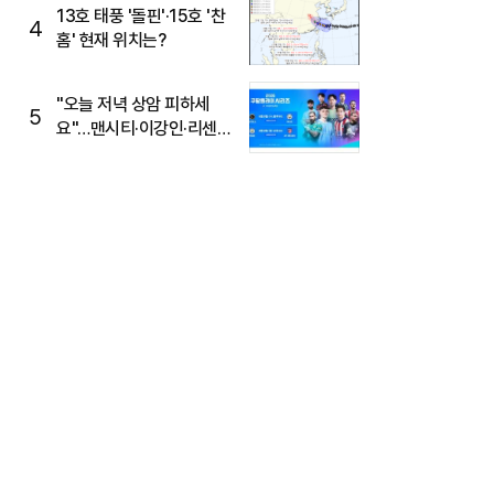
13호 태풍 '돌핀'·15호 '찬
4
홈' 현재 위치는?
"오늘 저녁 상암 피하세
5
요"…맨시티·이강인·리센느
뜬다, 6호선 혼잡 예상