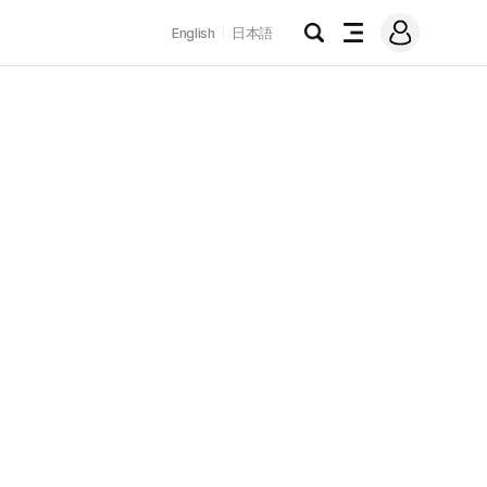
로
English
日本語
그
검
전
인
색
체
메
뉴