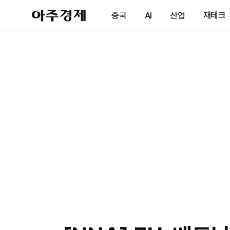
아
중국
AI
산업
재테크
주
경
제