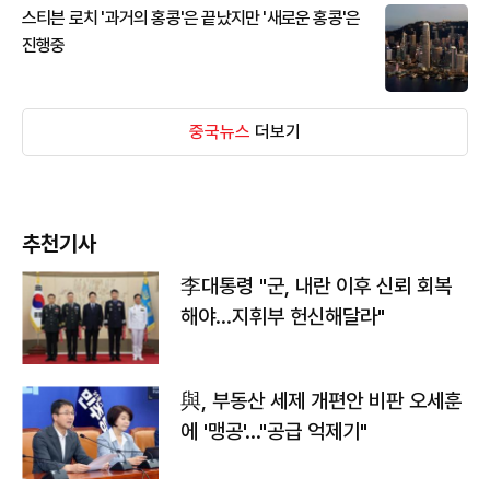
스티븐 로치 '과거의 홍콩'은 끝났지만 '새로운 홍콩'은
진행중
중국뉴스
더보기
추천기사
李대통령 "군, 내란 이후 신뢰 회복
해야…지휘부 헌신해달라"
與, 부동산 세제 개편안 비판 오세훈
에 '맹공'…"공급 억제기"