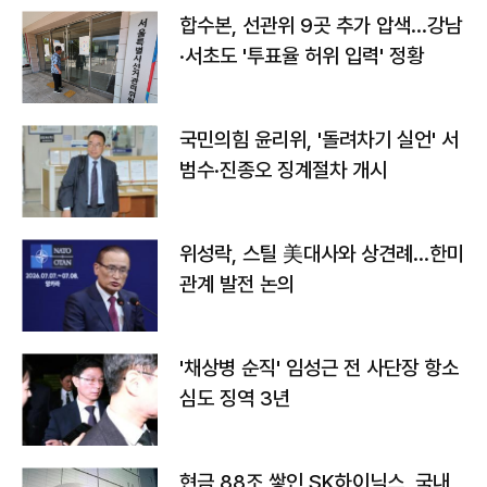
합수본, 선관위 9곳 추가 압색…강남
·서초도 '투표율 허위 입력' 정황
국민의힘 윤리위, '돌려차기 실언' 서
범수·진종오 징계절차 개시
위성락, 스틸 美대사와 상견례…한미
관계 발전 논의
'채상병 순직' 임성근 전 사단장 항소
심도 징역 3년
현금 88조 쌓인 SK하이닉스, 국내