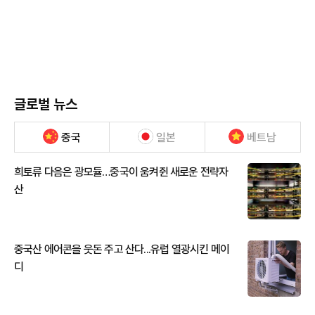
글로벌 뉴스
중국
일본
베트남
희토류 다음은 광모듈…중국이 움켜쥔 새로운 전략자
산
중국산 에어콘을 웃돈 주고 산다...유럽 열광시킨 메이
디