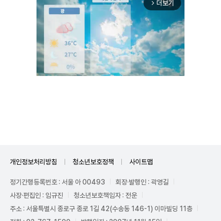
더보기
arrow_forward_ios
Mute
개인정보처리방침
청소년보호정책
사이트맵
정기간행등록번호 : 서울 아 00493
회장·발행인 : 곽영길
사장·편집인 : 임규진
청소년보호책임자 : 전운
주소 : 서울특별시 종로구 종로 1길 42(수송동 146-1) 이마빌딩 11층