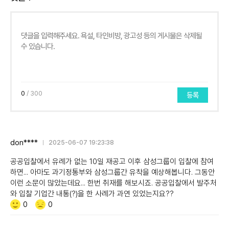
0
/ 300
등록
don****
2025-06-07 19:23:38
공공입찰에서 유례가 없는 10일 재공고 이후 삼성그룹이 입찰에 참여
하면... 아마도 과기정통부와 삼성그룹간 유착을 예상해봅니다. 그동안
이런 소문이 많았는데요... 한번 취재를 해보시죠. 공공입찰에서 발주처
와 입찰 기업간 내통(?)을 한 사례가 과연 있었는지요??
Like/Dislike
공
비
0
0
감
공
감