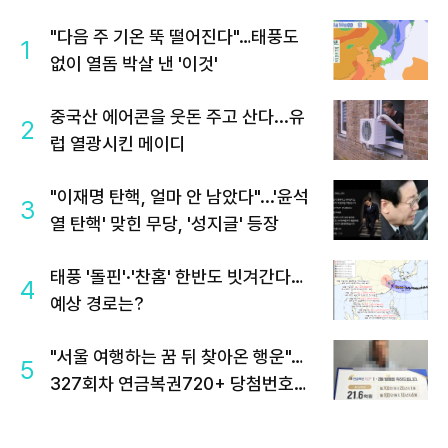
"다음 주 기온 뚝 떨어진다"…태풍도
1
없이 열돔 박살 낸 '이것'
중국산 에어콘을 웃돈 주고 산다...유
2
럽 열광시킨 메이디
"이재명 탄핵, 얼마 안 남았다"...'윤석
3
열 탄핵' 맞힌 무당, '성지글' 등장
태풍 '돌핀'·'찬홈' 한반도 빗겨간다…
4
예상 경로는?
"서울 여행하는 꿈 뒤 찾아온 행운"…
5
327회차 연금복권720+ 당첨번호조
회 주목