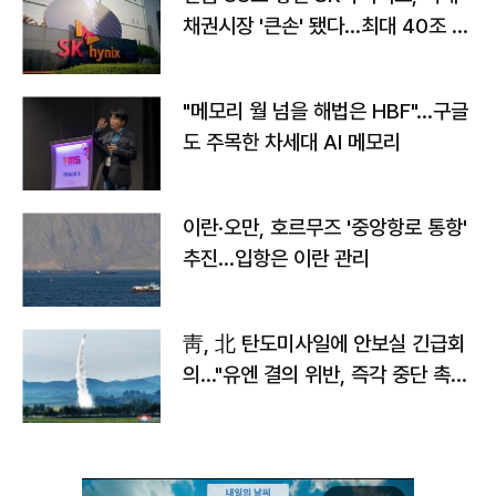
채권시장 '큰손' 됐다…최대 40조 투
자
"메모리 월 넘을 해법은 HBF"…구글
도 주목한 차세대 AI 메모리
이란·오만, 호르무즈 '중앙항로 통항'
추진…입항은 이란 관리
靑, 北 탄도미사일에 안보실 긴급회
의…"유엔 결의 위반, 즉각 중단 촉
구"