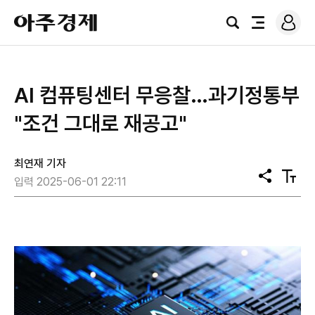
로
아
그
검
전
주
인
색
체
경
메
제
뉴
AI 컴퓨팅센터 무응찰…과기정통부
"조건 그대로 재공고"
최연재 기자
공
텍
입력 2025-06-01 22:11
유
스
트
크
기