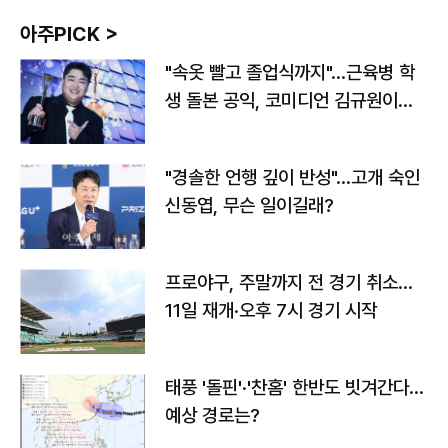
아주PICK >
"속옷 빨고 졸업식까지"…근육병 학
생 돌본 공익, 코미디언 김규원이었
다
"경솔한 언행 깊이 반성"…고개 숙인
신동엽, 무슨 일이길래?
프로야구, 주말까지 전 경기 취소…
11일 재개·오후 7시 경기 시작
태풍 '돌핀'·'찬홈' 한반도 빗겨간다…
예상 경로는?