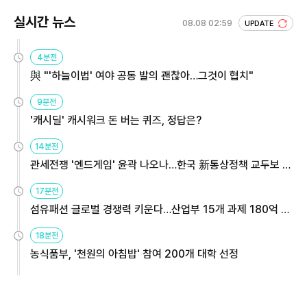
실시간 뉴스
08.08 02:59
UPDATE
4분전
與 "'하늘이법' 여야 공동 발의 괜찮아…그것이 협치"
9분전
'캐시딜' 캐시워크 돈 버는 퀴즈, 정답은?
14분전
관세전쟁 '엔드게임' 윤곽 나오나…한국 新통상정책 교두보 활
용해야
17분전
섬유패션 글로벌 경쟁력 키운다…산업부 15개 과제 180억 지
원
18분전
농식품부, '천원의 아침밥' 참여 200개 대학 선정