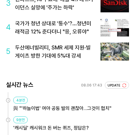
3
이던스 실망에 '주가는 하락'
국가가 청년 상대로 '통수'?...청년미
4
래적금 12% 준다더니 "응, 오류야"
두산에너빌리티, SMR 세제 지원·빌
5
게이츠 방한 기대에 5%대 강세
실시간 뉴스
08.06 17:43
UPDATE
4분전
與 "'하늘이법' 여야 공동 발의 괜찮아…그것이 협치"
9분전
'캐시딜' 캐시워크 돈 버는 퀴즈, 정답은?