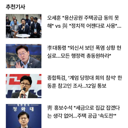
추천기사
오세훈 "용산공원 주택공급 동의 못
해" vs 與 "정치적 어젠다로 사용"
맞불
李대통령 "외신서 보던 폭염 상황 현
실로…모든 행정력 총동원하라"
종합특검, '계엄 당정대 회의 참석' 한
동훈 참고인 조사...12일 통보
靑 홍보수석 "세금으로 집값 잡겠다
는 생각 없어…주택 공급 '속도전'"