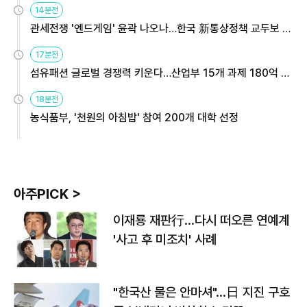
14분전
관세전쟁 '엔드게임' 윤곽 나오나…한국 新통상정책 교두보 활
용해야
17분전
섬유패션 글로벌 경쟁력 키운다…산업부 15개 과제 180억 지
원
18분전
농식품부, '천원의 아침밥' 참여 200개 대학 선정
아주PICK >
이재룡 재판行…다시 떠오른 연예계
'사고 후 미조치' 사례
"한국산 물은 안마셔"…日 지진 구호