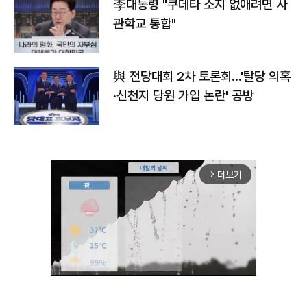
李대통령 "쿠데타 소지 없애려면 사
관학교 통합"
與 전당대회 2차 토론회…'탈당 의혹
·신천지 당원 가입 논란' 공방
더보기
arrow_forward_ios