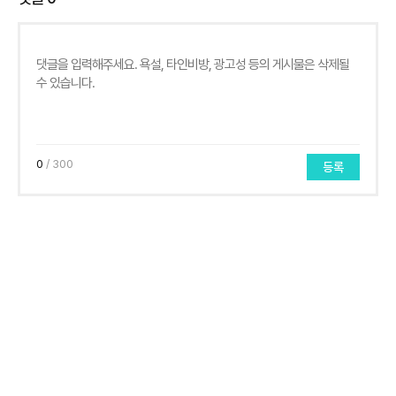
0
/ 300
등록