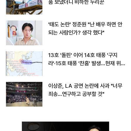
품 보냈더니 비하한 누리꾼
'태도 논란' 정준원 "난 배우 하면 안
되는 사람인가? 생각 했다"
13호 '돌핀' 이어 14호 태풍 '구지
라'·15호 태풍 '찬홈' 발생…현재 위
치와 이동경로는?
이상준, LA 공연 논란에 사과 "너무
죄송…연구하고 공부할 것"