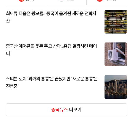
희토류 다음은 광모듈…중국이 움켜쥔 새로운 전략자
산
중국산 에어콘을 웃돈 주고 산다...유럽 열광시킨 메이
디
스티븐 로치 '과거의 홍콩'은 끝났지만 '새로운 홍콩'은
진행중
중국뉴스
더보기