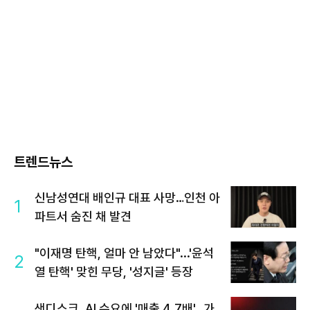
트렌드뉴스
신남성연대 배인규 대표 사망…인천 아
1
파트서 숨진 채 발견
"이재명 탄핵, 얼마 안 남았다"...'윤석
2
열 탄핵' 맞힌 무당, '성지글' 등장
샌디스크, AI 수요에 '매출 4.7배'…가