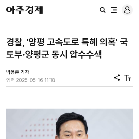
로
아
그
검
전
주
인
색
체
경
메
제
뉴
경찰, '양평 고속도로 특혜 의혹' 국
토부·양평군 동시 압수수색
박용준 기자
공
텍
입력 2025-05-16 11:18
유
스
트
크
기