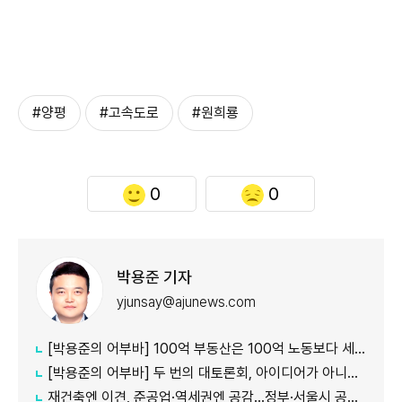
#양평
#고속도로
#원희룡
0
0
박용준 기자
yjunsay@ajunews.com
[박용준의 어부바] 100억 부동산은 100억 노동보다 세금을 덜 낼까
[박용준의 어부바] 두 번의 대토론회, 아이디어가 아니라 결론이 듣고 싶다
재건축엔 이견, 준공업·역세권엔 공감…정부·서울시 공급책 '동상이몽'