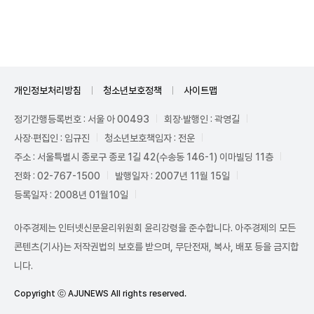
Unmute
개인정보처리방침
청소년보호정책
사이트맵
정기간행등록번호 : 서울 아 00493
회장·발행인 : 곽영길
사장·편집인 : 임규진
청소년보호책임자 : 전운
주소 : 서울특별시 종로구 종로 1길 42(수송동 146-1) 이마빌딩 11층
전화 : 02-767-1500
발행일자 : 2007년 11월 15일
등록일자 : 2008년 01월10일
아주경제는 인터넷신문윤리위원회 윤리강령을 준수합니다. 아주경제의 모든
콘텐츠(기사)는 저작권법의 보호를 받으며, 무단전재, 복사, 배포 등을 금지합
니다.
Copyright ⓒ AJUNEWS All rights reserved.