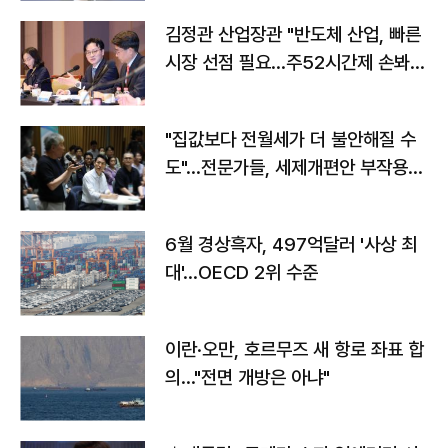
김정관 산업장관 "반도체 산업, 빠른
시장 선점 필요…주52시간제 손봐
야"
"집값보다 전월세가 더 불안해질 수
도"…전문가들, 세제개편안 부작용
우려
6월 경상흑자, 497억달러 '사상 최
대'…OECD 2위 수준
이란·오만, 호르무즈 새 항로 좌표 합
의…"전면 개방은 아냐"